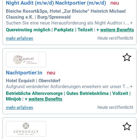
Night Audit (m/w/d) Nachtportier (m/w/d)
ste vor, einschließlich der Kontrolle von Kreditkartenabrech
nungen.
Bleiche Resort&Spa, Hotel „Zur Bleiche“ Heinrich Michael
Clausing e.K. | Burg/Spreewald
Suchen Sie eine neue Herausforderung als Night Auditor in
+
einem der schönsten Ferienhotels Deutschlands? Wir bieten
Quereinstieg möglich | Parkplatz | Teilzeit
|
+
weitere Benefits
Ihnen eine interessante Position im UNESCO-geschützten B
Heute veröffentlicht
mehr erfahren
iosphärenreservat Spreewald. Sie bringen Erfahrung in Hotel
software und Buchhaltung mit sowie eine offene, freundlich
e Persönlichkeit? Zuverlässigkeit, Eigenverantwortung und
Kommunikationsstärke sind für Sie selbstverständlich? Wir
freuen uns auch über motivierte Quereinsteiger! Profitieren
Sie von leistungsgerechter Bezahlung, flachen Hierarchien u
Nachtportier:in
nd einer hervorragenden Küche für unsere Mitarbeiter. Bewe
rben Sie sich noch heute!
Hotel Exquisit | Oberstdorf
Aufgrund veränderter Anforderungen erweitern wir unser Tea
+
m: Nachtportier:in Minijob für 2; 4 Nächte pro Monat zur Url
Betriebliche Altersvorsorge | Gutes Betriebsklima | Vollzeit |
aubs- und Freivertretung: Mit folgenden Aufgaben: Check-in
Minijob
|
+
weitere Benefits
der Spätanreisen nach 22 Uhr; Telefon & Gästebetreuung; Si
Heute veröffentlicht
mehr erfahren
cherheitsrundgänge