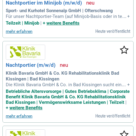
Nachtportier im Minijob (m/w/d)
Sport- und Kurhotel Sonnenalp GmbH | Ofterschwang
Für unser Nachtportier-Team (auf Minijob-Basis oder in teilz
+
eit) suchen wir dich als leidenschaftlichen Gastgeber, der al
Teilzeit | Minijob
|
+
weitere Benefits
s Teil eines großartigen Teams unseren Gästen unvergessli
Heute veröffentlicht
mehr erfahren
che Momente bereitet.
Nachtportier (m/w/d)
Klinik Bavaria GmbH & Co. KG Rehabilitationsklinik Bad
Kissingen | Bad Kissingen
Die Klinik Bavaria GmbH & Co. in Bad Kissingen sucht einen
+
engagierten Nachtportier (m/w/d). Seit 1988 bieten wir erst
Betriebliche Altersvorsorge | Gutes Betriebsklima | Corporate
klassige Rehabilitation mit über 300 Betten und einem breit
Benefit Klinik Bavaria GmbH & Co. KG Rehabilitationsklinik
en Fachspektrum in Orthopädie, Neurologie, Geriatrie und Ar
Bad Kissingen | Vermögenswirksame Leistungen | Teilzeit
|
beitsmedizin. Unsere Intensivstation unterstützt die Frühreh
+
weitere Benefits
abilitation und ermöglicht effektive Genesungsprozesse. Wi
Heute veröffentlicht
mehr erfahren
r legen großen Wert auf eine menschliche Betreuung, die die
individuellen Bedürfnisse unserer Rehabilitanden in den Mitt
elpunkt stellt. Respekt und Achtung prägen unsere tägliche
Arbeit und unser Verständnis für die Patienten. Werden Sie