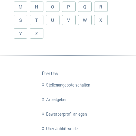
M
N
O
P
Q
R
S
T
U
V
W
X
Y
Z
Über Uns
Stellenangebote schalten
Arbeitgeber
Bewerberprofil anlegen
Über Jobbörse.de