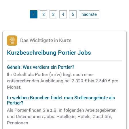
Sie Oracle Opera Cloud für effiziente Abläufe und führen Sie
das Night Audit durch. Darüber hinaus kontrollieren Sie Sich
erheits- und Qualitätsstandards im Hotel. Während Ihrer Arb
1
2
3
4
5
nächste
eitszeiten von 22:00 bis 07:00 Uhr profitieren Sie von einer tr
ansparenten Dienstplanung und digitaler Zeiterfassung. Bew
erben Sie sich jetzt und gestalten Sie unvergessliche Nächt
e für unsere Gäste!
Das Wichtigste in Kürze
Kurzbeschreibung Portier Jobs
Gehalt: Was verdient ein Portier?
Ihr Gehalt als Portier (m/w) liegt nach einer
entsprechenden Ausbildung bei 2.320 € bis 2.540 € pro
Monat.
In welchen Branchen findet man Stellenangebote als
Portier?
Als Portier finden Sie z.B. in folgenden Arbeitsgebieten
und Unternehmen Jobs: Hotellerie, Hotels, Gasthöfe,
Pensionen