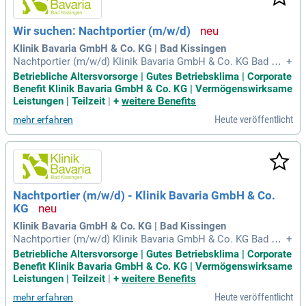
Teil unseres erfolgreichen Teams und gestalten Sie die Zuk
unft der Rehabilitation mit.
Wir suchen: Nachtportier (m/w/d)
Klinik Bavaria GmbH & Co. KG | Bad Kissingen
Nachtportier (m/w/d) Klinik Bavaria GmbH & Co. KG Bad Kis
+
singen Berufserfahrung (Junior Level) Berufserfahrung Vollz
Betriebliche Altersvorsorge | Gutes Betriebsklima | Corporate
eit Das sind wir Seit unserer Gründung im Jahr 1988 leben w
Benefit Klinik Bavaria GmbH & Co. KG | Vermögenswirksame
ir in unserer Klinik die stetige Entwicklung.
Leistungen | Teilzeit
|
+
weitere Benefits
Heute veröffentlicht
mehr erfahren
Nachtportier (m/w/d) - Klinik Bavaria GmbH & Co.
KG
Klinik Bavaria GmbH & Co. KG | Bad Kissingen
Nachtportier (m/w/d) Klinik Bavaria GmbH & Co. KG Bad Kis
+
singen Berufserfahrung (Junior Level) Berufserfahrung Vollz
Betriebliche Altersvorsorge | Gutes Betriebsklima | Corporate
eit Das sind wir Seit unserer Gründung im Jahr 1988 leben w
Benefit Klinik Bavaria GmbH & Co. KG | Vermögenswirksame
ir in unserer Klinik die stetige Entwicklung.
Leistungen | Teilzeit
|
+
weitere Benefits
Heute veröffentlicht
mehr erfahren