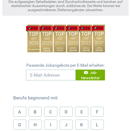
Die aufgezeigten Gehaltsdaten sind Durchschnittswerte und beruhen auf
statistischen Auswertungen durch Jobbörse.de. Die Werte können bei
ausgeschriebenen Stellenangeboten abweichen.
Passende Jobangebote per E-Mail erhalten:
Job-
Newsletter
Berufe beginnend mit:
A
B
C
D
E
F
G
H
I
J
K
L