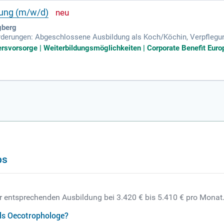
tung (m/w/d)
gberg
rderungen: Abgeschlossene Ausbildung als Koch/Köchin, Verpflegun
assistent, Oecotrophologe/Oecotrophologin oder vergleichbare Qua
ltersvorsorge | Weiterbildungsmöglichkeiten | Corporate Benefit Eu
bs
er entsprechenden Ausbildung bei 3.420 € bis 5.410 € pro Monat
als Oecotrophologe?