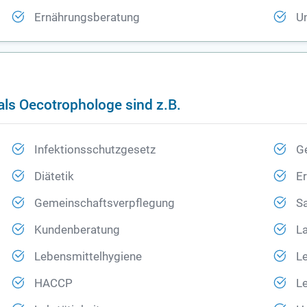
Ernährungsberatung
Un
als Oecotrophologe sind z.B.
Infektionsschutzgesetz
G
Diätetik
E
Gemeinschaftsverpflegung
Sa
Kundenberatung
La
Lebensmittelhygiene
Le
HACCP
Le