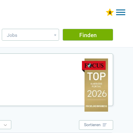
Finden
Jobs
»
e
Sortieren