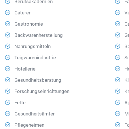
Berufsakademien
F
Caterer
Ve
Gastronomie
Ca
Backwarenherstellung
G
Nahrungsmitteln
Ba
Teigwarenindustrie
S
Hotellerie
H
Gesundheitsberatung
Kl
Forschungseinrichtungen
K
Fette
A
Gesundheitsämter
Mi
Pflegeheimen
F