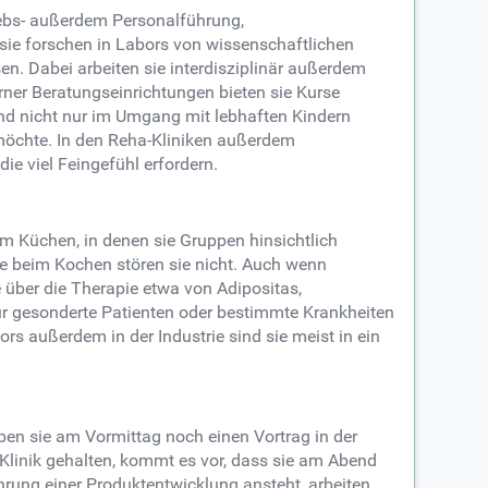
iebs- außerdem Personalführung,
sie forschen in Labors von wissenschaftlichen
en. Dabei arbeiten sie interdisziplinär außerdem
rner Beratungseinrichtungen bieten sie Kurse
ind nicht nur im Umgang mit lebhaften Kindern
möchte. In den Reha-Kliniken außerdem
ie viel Feingefühl erfordern.
m Küchen, in denen sie Gruppen hinsichtlich
ze beim Kochen stören sie nicht. Auch wenn
über die Therapie etwa von Adipositas,
ür gesonderte Patienten oder bestimmte Krankheiten
rs außerdem in der Industrie sind sie meist in ein
ben sie am Vormittag noch einen Vortrag in der
linik gehalten, kommt es vor, dass sie am Abend
ührung einer Produktentwicklung ansteht, arbeiten