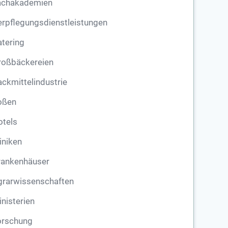
achakademien
rpflegungsdienstleistungen
tering
roßbäckereien
ckmittelindustrie
oßen
otels
iniken
rankenhäuser
grarwissenschaften
nisterien
orschung