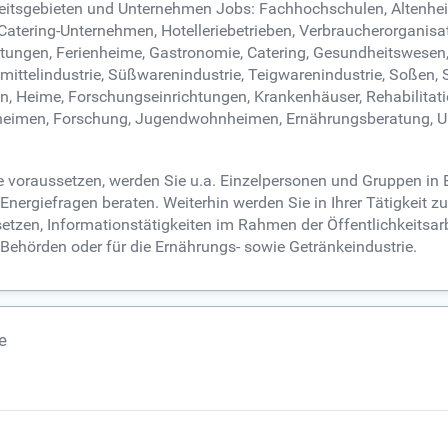
rbeitsgebieten und Unternehmen Jobs: Fachhochschulen, Altenh
Catering-Unternehmen, Hotelleriebetrieben, Verbraucherorgani
stungen, Ferienheime, Gastronomie, Catering, Gesundheitswesen
telindustrie, Süßwarenindustrie, Teigwarenindustrie, Soßen, Sau
n, Heime, Forschungseinrichtungen, Krankenhäuser, Rehabilitati
geheimen, Forschung, Jugendwohnheimen, Ernährungsberatung, U
e voraussetzen, werden Sie u.a. Einzelpersonen und Gruppen in
ergiefragen beraten. Weiterhin werden Sie in Ihrer Tätigkeit z
zen, Informationstätigkeiten im Rahmen der Öffentlichkeitsarb
Behörden oder für die Ernährungs- sowie Getränkeindustrie.
e