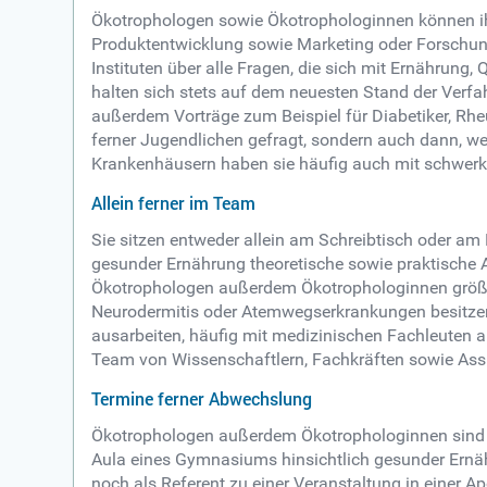
Ökotrophologen sowie Ökotrophologinnen können ih
Produktentwicklung sowie Marketing oder Forschung 
Instituten über alle Fragen, die sich mit Ernährung
halten sich stets auf dem neuesten Stand der Verfa
außerdem Vorträge zum Beispiel für Diabetiker, Rhe
ferner Jugendlichen gefragt, sondern auch dann, w
Krankenhäusern haben sie häufig auch mit schwerkran
Allein ferner im Team
Sie sitzen entweder allein am Schreibtisch oder am
gesunder Ernährung theoretische sowie praktische 
Ökotrophologen außerdem Ökotrophologinnen größten
Neurodermitis oder Atemwegserkrankungen besitzen,
ausarbeiten, häufig mit medizinischen Fachleuten ab
Team von Wissenschaftlern, Fachkräften sowie Ass
Termine ferner Abwechslung
Ökotrophologen außerdem Ökotrophologinnen sind in 
Aula eines Gymnasiums hinsichtlich gesunder Ernäh
noch als Referent zu einer Veranstaltung in einer A