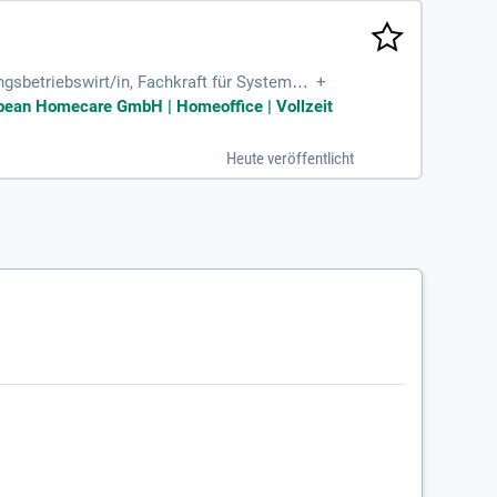
gsbetriebswirt/in, Fachkraft für Systemga
+
lifikation; Durchsetzungsvermögen
ropean Homecare GmbH | Homeoffice | Vollzeit
Heute veröffentlicht
.