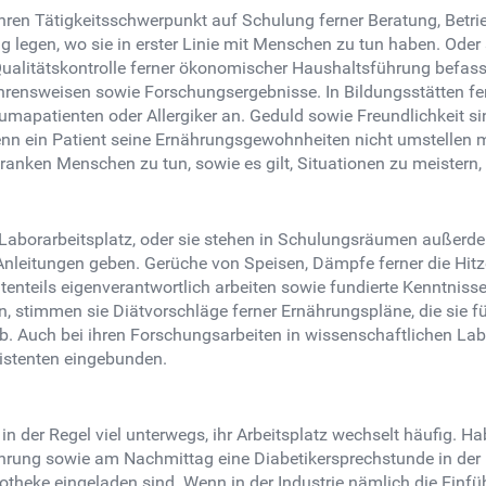
ren Tätigkeitsschwerpunkt auf Schulung ferner Beratung, Betr
legen, wo sie in erster Linie mit Menschen zu tun haben. Oder 
, Qualitätskontrolle ferner ökonomischer Haushaltsführung befass
hrensweisen sowie Forschungsergebnisse. In Bildungsstätten fe
umapatienten oder Allergiker an. Geduld sowie Freundlichkeit s
enn ein Patient seine Ernährungsgewohnheiten nicht umstellen 
ken Menschen zu tun, sowie es gilt, Situationen zu meistern, d
 Laborarbeitsplatz, oder sie stehen in Schulungsräumen außerde
Anleitungen geben. Gerüche von Speisen, Dämpfe ferner die Hit
teils eigenverantwortlich arbeiten sowie fundierte Kenntnisse 
 stimmen sie Diätvorschläge ferner Ernährungspläne, die sie f
. Auch bei ihren Forschungsarbeiten in wissenschaftlichen Labo
istenten eingebunden.
der Regel viel unterwegs, ihr Arbeitsplatz wechselt häufig. Ha
rung sowie am Nachmittag eine Diabetikersprechstunde in der K
potheke eingeladen sind. Wenn in der Industrie nämlich die Einf