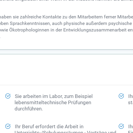
haben sie zahlreiche Kontakte zu den Mitarbeitern ferner Mitar
 neben Sprachkenntnissen, auch physische außerdem psychische
n sowie Ökotrophologinnen in der Entwicklungszusammenarbeit e
.
Sie arbeiten im Labor, zum Beispiel
Ih
lebensmitteltechnische Prüfungen
st
durchführen.
Ihr Beruf erfordert die Arbeit in
Ih
Unterrichts-/Schulungsräumen - Vorträge und
Ei