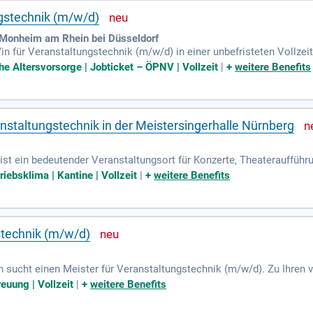
ngstechnik (m/w/d)
Monheim am Rhein bei Düsseldorf
r/in für Veranstaltungstechnik (m/w/d) in einer unbefristeten Vollze
 eigenverantwortlich die Planung, Durchführung und Nachbereitung 
che Altersvorsorge | Jobticket – ÖPNV | Vollzeit
|
+
weitere Benefits
Abstimmung mit Behörden und übernimmst verantwortungsvolle Dien
tungen, inklusive Auf- und Abbau sowie Bedienung professioneller Te
tzpläne, Zeichnungen und Dokumentationen zur optimalen Koordinati
ge deine Expertise erfolgreich ein!
nstaltungstechnik in der Meistersingerhalle Nürnberg
ist ein bedeutender Veranstaltungsort für Konzerte, Theateraufführ
n größten in Deutschland. Jährlich finden dort etwa 800 Veranstaltu
riebsklima | Kantine | Vollzeit
|
+
weitere Benefits
radition mit Moderne und ist ein kulturelles Herzstück Nürnbergs. 
chen Betrieb und moderne Medientechnik gelegt. Entdecken Sie die V
alle Kulturbegeisterten.
stechnik (m/w/d)
en sucht einen Meister für Veranstaltungstechnik (m/w/d). Zu Ihren
bwechslungsreicher Veranstaltungen. Sie stellen sicher, dass all
reuung | Vollzeit
|
+
weitere Benefits
hmen das eigenverantwortliche Auf- und Abbauen technischer Anla
uständig. Ihr Handwerkszeug ist eine abgeschlossene Meisterausbil