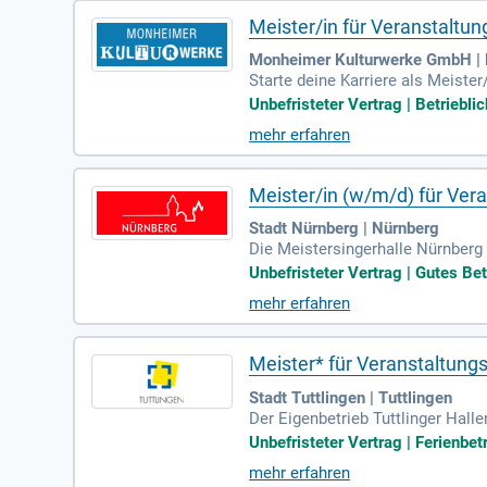
Meister/in für Veranstaltu
Monheimer Kulturwerke GmbH | 
Starte deine Karriere als Meiste
0.000 € und 60.000 €. Übernehme
Unbefristeter Vertrag | Betriebli
en. Du bist zuständig für die 
mehr erfahren
über hinaus leitest du Veranstal
deo. Erstelle detaillierte Einsa
ines dynamischen Teams und brin
Meister/in (w/m/d) für Vera
Stadt Nürnberg | Nürnberg
Die Meistersingerhalle Nürnberg 
ätzen zählt der Große Saal zu de
Unbefristeter Vertrag | Gutes Bet
ehen. Dieses Denkmal verbindet T
mehr erfahren
ents wird Wert auf bühnentechnis
er Innovation und Inspiration für 
Meister* für Veranstaltung
Stadt Tuttlingen | Tuttlingen
Der Eigenbetrieb Tuttlinger Hall
e Konzeption und Durchführung a
Unbefristeter Vertrag | Ferienbet
n eingehalten werden und überne
mehr erfahren
on Fremdtechnik und -personal z