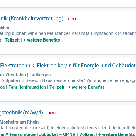
n. Werden Sie Teil unseres Teams und helfen Sie mit, unvergesslich
nik (Krankheitsvertretung)
ühlen
tung suchen wir einen Meister der Veranstaltungstechnik in Oldenb
tete Anstellung bis zum 31.03.2027. Beschäftigungsbeginn ist zum n
| Teilzeit
|
+
weitere Benefits
s Bibliotheks- und Informationssystem (BIS) ist die zentrale Einric
 ist. Zu den Hauptaufgaben gehören die medientechnische Unterstü
nteresse an einer abwechslungsreichen Tätigkeit im Bereich Verans
r Elektrotechnik, Elektroniker/in für Energie- und Gebäud
n-Westfalen | Ladbergen
 Aufgabe im Bereich Hausmeisterdienste? Wir suchen einen engagi
echnik oder verwandten Fachrichtungen. Ihre mehrjährige Erfahrung
e | Familienfreundlich | Teilzeit
|
+
weitere Benefits
n Heizung, Lüftung und Sanitär sind von Vorteil. Wenn Sie verantwo
bei uns genau richtig. Planen und strukturieren Sie mit uns gemeins
ngstechnik (m/w/d)
 Monheim am Rhein
altungstechnik (m/w/d) in einer unbefristeten Vollzeitstelle mit ei
on sind Sie verantwortlich für die selbstständige Planung, Durchführ
che Altersvorsorge | Jobticket – ÖPNV | Vollzeit
|
+
weitere Benefits