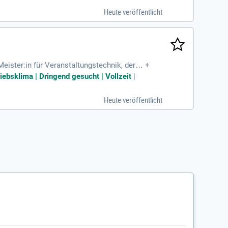
ben gemäß den gesetzlichen Vorgaben. Si
Heute veröffentlicht
len Sie detaillierte Einsatzpläne und koor
alten Sie unvergessliche Events!
eister:in für Veranstaltungstechnik, der/di
+
riebsklima | Dringend gesucht | Vollzeit
|
Heute veröffentlicht