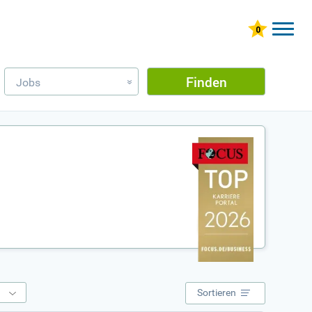
Finden
Jobs
»
e
Sortieren