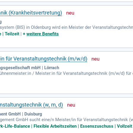
talten Sie mit uns beeindruckende Events und bringen Sie Ihre Exper
nik (Krankheitsvertretung)
g
system (BIS) in Oldenburg wird ein Meister der Veranstaltungstech
100% ist die Position auch teilzeitgeeignet. Die Vergütung erfolgt 
| Teilzeit
|
+
weitere Benefits
ie Befristung dieser Stelle ist für die Dauer der Erkrankung des S
ersität durch medientechnische Hilfe und Veranstaltungen. Bewerbun
werden, das Forschungs- und Lehrprojekte begleitet.
:in für Veranstaltungstechnik (m/w/d)
ngsgesellschaft mbH | Lörrach
ühnenmeister:in / Meister:in für Veranstaltungstechnik (m/w/d) für 
eck und organisiert jährlich über 200 hochkarätige Veranstaltungen.
nung und Durchführung dieser Events. Diese Position ist zunächst a
hrieben. Du bringst eine Hands-on-Mentalität mit und übernimmst o
n Teams, das Künstler:innen und Publikum aus Deutschland, der Schw
anstaltungstechnik (w, m, d)
ent GmbH | Duisburg
ement GmbH sucht eine/n Meister/in für Veranstaltungstechnik (w/m
n € 51,537.75 bis € 71,030.95 pro Jahr. Unsere beeindruckenden Ver
rk-Life-Balance | Flexible Arbeitszeiten | Essenszuschuss | Vollzeit
isburg-Nord, bieten ideale Rahmenbedingungen für diverse Events. 