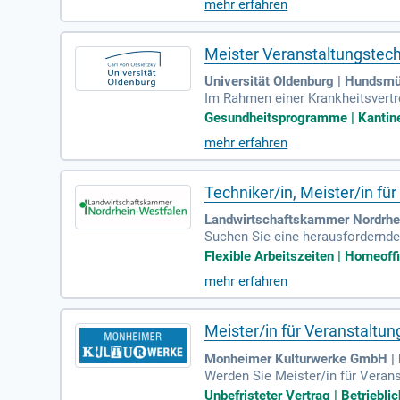
mehr erfahren
ulturveranstaltungen mitgestalte
Meister Veranstaltungstech
Universität Oldenburg | Hundsm
Im Rahmen einer Krankheitsvertre
von 100% und bietet eine befris
Gesundheitsprogramme | Kantine 
bungsfrist bis zum 03.08.2026. Da
mehr erfahren
ationsversorgung verantwortlich
von Veranstaltungen. Wenn Sie I
etzt!
Techniker/in, Meister/in fü
Landwirtschaftskammer Nordrhei
Suchen Sie eine herausfordernde
lossenen Ausbildung in Elektrot
Flexible Arbeitszeiten | Homeoffic
k ist entscheidend. Kenntnisse i
mehr erfahren
gerne im Team agieren, sind Sie 
gebnisse!
Meister/in für Veranstaltu
Monheimer Kulturwerke GmbH |
Werden Sie Meister/in für Veranst
000 € jährlich. In dieser Positi
Unbefristeter Vertrag | Betriebli