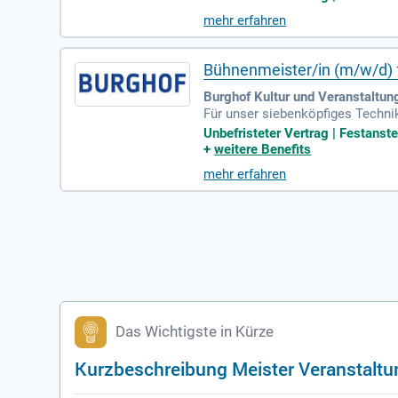
Dazu gehört die enge Abstimmun
mehr erfahren
e leiten Auf- und Abbau sowie de
dinieren sowohl interne Mitarbeit
Bühnenmeister/in (m/w/d) 
Burghof Kultur und Veranstaltun
Für unser siebenköpfiges Technik
e uns zunächst als Karenzvertret
Unbefristeter Vertrag | Festanste
+
weitere Benefits
mehr erfahren
Das Wichtigste in Kürze
Kurzbeschreibung Meister Veranstaltu