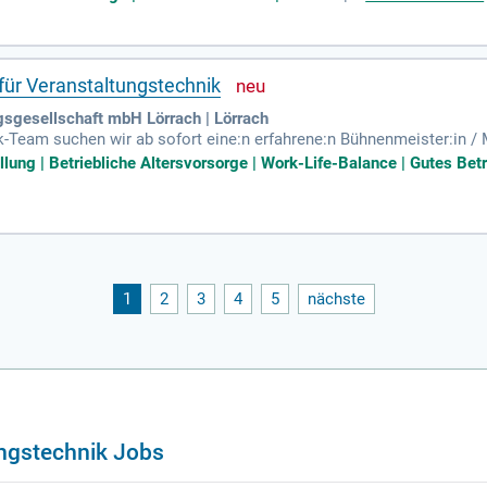
g mit Behörden und die Übernahme von technischen Führungsaufga
n Betrieb von Audio-, Licht-, Video- und Bühnentechnik. Zudem erstel
er als auch externe Dienstleister. Bewerben Sie sich jetzt und gest
für Veranstaltungstechnik
gsgesellschaft mbH Lörrach | Lörrach
-Team suchen wir ab sofort eine:n erfahrene:n Bühnenmeister:in / M
ung verstärkt – mit klarer Perspektive auf dauerhafte Übernahme.
llung | Betriebliche Altersvorsorge | Work-Life-Balance | Gutes Bet
1
2
3
4
5
nächste
ngstechnik Jobs