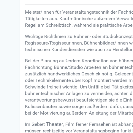
Meister/innen für Veranstaltungstechnik der Fachr
Tätigkeiten aus. Kaufmännische außerdem Verwaltu
Regel am Schreibtisch, während sie praktische Arb
Wichtige Richtlinien zu Bühnen- oder Studiokonzep
Regisseure/Regisseurinnen, Bühnenbildner/innen wie
technischen Kundendiensten wie auch zu Herstellun
Bei der Planung außerdem Koordination von bühnent
Fachrichtung Bühne/Studio Arbeiten an bühnentechn
zusätzlich handwerkliches Geschick nötig. Gelegent
oder Technikelemente über Kopf montiert werden müs
Schwindelfreiheit wichtig. Um Unfälle bei Tätigkei
bühnentechnischer Anlagen zu vermeiden, achten die
verantwortungsbewusst beaufsichtigen sie die Einh
Kulissenbauten sowie sorgen außerdem dafür, dass di
bei der Motivierung außerdem Anleitung der Mitarb
Im Gebiet
Theater
, Film ferner Fernsehen ist abh
müssen rechtzeitig vor Veranstaltungsbeginn funkti