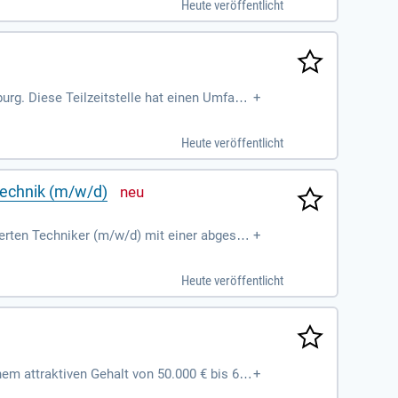
Heute veröffentlicht
e Erlebnisse zu schaffen!
urg. Diese Teilzeitstelle hat einen Umfang
+
ächstmöglichen Zeitpunkt, mit einer Bewer
htung, die für die wissenschaftliche Inform
Heute veröffentlicht
tzung sowie die Planung und Durchführung
taltungstechnik haben, bewerben Sie sich j
etechnik (m/w/d)
erten Techniker (m/w/d) mit einer abgesch
+
 in der Steuerung komplexer Gebäudetechni
rtungsbewusst und zuverlässig arbeiten und
Heute veröffentlicht
am effiziente Abläufe für herausragende Er
nem attraktiven Gehalt von 50.000 € bis 60.
+
ung und Nachbereitung von Veranstaltungen.