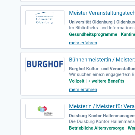
vergleichbare Qualifikation. Ges
Meister Veranstaltungstech
Universität Oldenburg | Oldenbur
Im Bibliotheks- und Informations
ht. Mit einem Stellenumfang von 
Gesundheitsprogramme | Kantine 
zum nächstmöglichen Zeitpunkt. D
mehr erfahren
7. Das BIS unterstützt die Univ
eil eines dynamischen Teams zu 
Bühnenmeister:in / Meister
Burghof Kultur- und Veranstaltu
Wir suchen eine:n engagierte:n B
ulturelles Zentrum im Dreiländer
Vollzeit
|
+
weitere Benefits
ms wird entscheidend für die Pla
mehr erfahren
r dauerhaften Übernahme ausgesc
und werde Teil unseres kreative
Meisterin / Meister für Ver
Duisburg Kontor Hallenmanagem
Die Duisburg Kontor Hallenmanag
eutschland. Das Gehalt reicht vo
Betriebliche Altersvorsorge | Wo
alle und der Landschaftspark Du