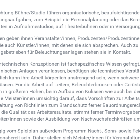
ichtung Bühne/Studio führen organisatorische, beaufsichtigend
ngsaufgaben, zum Beispiel die Personalplanung oder das Berech
eiten in Aufnahmestudios, auf Theaterbühnen oder in Versorgu
ten geben ihnen Veranstalter/innen, Produzenten/Produzentinne
 auch Künstler/innen, mit denen sie sich absprechen. Auch zu Zu
gsbetrieben für Beleuchtungsanlagen stehen sie in Kontakt.
echnischen Konzeptionen ist fachspezifisches Wissen gefragt.
ischen Anlagen veranlassen, benötigen sie technisches Verstä
lich kann ihre Arbeit körperlich anstrengend sein, wenn schwer
sen. Für die Arbeit auf Leitern, Beleuchterbrücken oder Gerüst
ten in größeren Höhen, beim Aufbau von Kulissen wie auch bei d
 Meister/innen umsichtig darauf, dass Vorschriften zur Arbeits
altung von Richtlinien zum Brandschutz ferner Bauordnungsrecht
e Qualität des Arbeitsresultate. stimmt ferner Terminvorgaben e
eiter/innen sowie der Ausbildung von Nachwuchsfachkräften un
ängig vom Spielplan außerdem Programm Nacht-, Sonn- sowie Fei
onsbereit sein. Daher stellen sich Meister/innen für Veranstalt