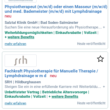
eichen Therapiealltag und spannende fachliche Teammeetin
Physiotherapeut (m/w/d) oder einen Masseur (m/w/d)
gs, die deine berufliche Entwicklung fördern.
und med. Bademeister (m/w/d) mit Lymphdrainage
Salztal Klinik GmbH | Bad Soden-Salmünster
Suchen Sie eine neue Herausforderung als Physiotherapeut:
+
in oder Masseur:in? Wir bieten attraktive Stellen mit bis zu 3
Weiterbildungsmöglichkeiten | Einkaufsrabatte | Vollzeit
|
0 Urlaubstagen, abhängig von Alter und Zugehörigkeit. Profit
+
weitere Benefits
ieren Sie von der Unterstützung bei der Wohnungssuche und
Heute veröffentlicht
mehr erfahren
der Möglichkeit, Übergangsunterkünfte zu nutzen. Unsere gu
te Anbindung an die öffentlichen Verkehrsmittel und Parkm
öglichkeiten machen Ihre Anreise stressfrei. Zudem fördern
wir Ihre berufliche Entwicklung durch 100% finanzierte Fortbi
ldungen und fünf zusätzliche Fortbildungstage pro Jahr. Bei
Sonn- und Feiertagsarbeit erhalten Sie einen attraktiven Zus
Fachkraft Physiotherapie für Manuelle Therapie /
chlag sowie Mitarbeitenden-Rabatte, die Ihr Engagement bel
Lymphdrainage w m d
ohnen.
SRH | Hildburghausen
Steigen Sie ein in eine erfüllende Karriere mit Weiterbildung
+
in manueller Lymphdrainage und Therapie! Wir suchen eine f
Unbefristeter Vertrag | Betriebliche Altersvorsorge |
reundliche und teamfähige Persönlichkeit, die mit viel Spaß
Einkaufsrabatte | Vollzeit
|
+
weitere Benefits
und Sozialkompetenz arbeitet. Profitieren Sie von einem un
Heute veröffentlicht
mehr erfahren
befristeten Arbeitsvertrag, 30 Urlaubstagen sowie zusätzlich
en freien Tagen an Weihnachten und Silvester. Unsere attrak