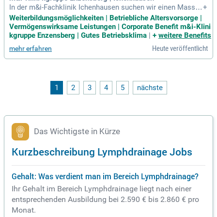
itsversorgung!
In der m&i-Fachklinik Ichenhausen suchen wir einen Masseu
+
r (m/w/d) mit abgeschlossener Ausbildung und fundierten F
Weiterbildungsmöglichkeiten | Betriebliche Altersvorsorge |
achkenntnissen in der manuellen Lymphdrainage. Weiterbild
Vermögenswirksame Leistungen | Corporate Benefit m&i-Klini
ung in speziellen Massageformen, wie der Behandlung von
kgruppe Enzensberg | Gutes Betriebsklima
|
+
weitere Benefits
Schlaganfallpatient:innen, ist wünschenswert. Ihre Aufgaben
Heute veröffentlicht
mehr erfahren
umfassen die Behandlung von Patient:innen, die Dokumenta
tion und die Verbesserung der Arbeitsabläufe. Teamfähigkei
t, Verantwortungsbewusstsein und Einfühlungsvermögen si
nd essenziell für den Umgang mit unseren Patient:innen. Ba
sic PC-Kenntnisse, insbesondere in MS-Office, runden Ihr Pr
1
2
3
4
5
nächste
ofil ab. Werden Sie Teil unseres interdisziplinären Teams in
den Bereichen Neurologie, Orthopädie und Geriatrie!
Das Wichtigste in Kürze
Kurzbeschreibung Lymphdrainage Jobs
Gehalt: Was verdient man im Bereich Lymphdrainage?
Ihr Gehalt im Bereich Lymphdrainage liegt nach einer
entsprechenden Ausbildung bei 2.590 € bis 2.860 € pro
Monat.