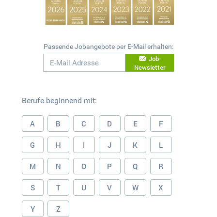
Passende Jobangebote per E-Mail erhalten:
Job-
Newsletter
Berufe beginnend mit:
A
B
C
D
E
F
G
H
I
J
K
L
M
N
O
P
Q
R
S
T
U
V
W
X
Y
Z