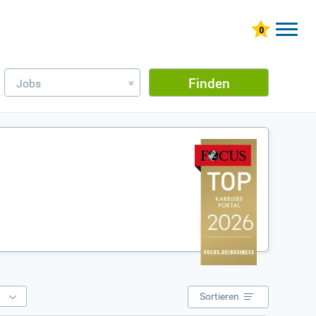
Finden
Jobs
»
e
Sortieren