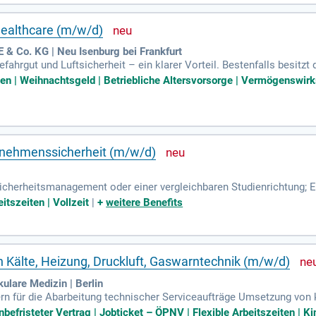
eiche Sozialleistungen. Werfen Sie jetzt einen Blick auf Ihr neues 
 Healthcare (m/w/d)
 & Co. KG | Neu Isenburg bei Frankfurt
ahrgut und Luftsicherheit – ein klarer Vorteil. Bestenfalls besitzt 
eine ZÜP (Zuverlässigkeitsüberprüfung).
ten | Weihnachtsgeld | Betriebliche Altersvorsorge | Vermögenswir
rnehmenssicherheit (m/w/d)
 Sicherheitsmanagement oder einer vergleichbaren Studienrichtung;
uftsicherheit sowie im Sicherheits- und Geheimhaltungsmanagemen
itszeiten | Vollzeit
|
+
weitere Benefits
n Kälte, Heizung, Druckluft, Gaswarntechnik (m/w/d)
lare Medizin | Berlin
itern für die Abarbeitung technischer Serviceaufträge Umsetzung 
sfallsicherheit sowie zur energieeffizienteren Betriebsweise im e
efristeter Vertrag | Jobticket – ÖPNV | Flexible Arbeitszeiten | Ki