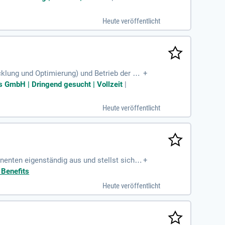
Heute veröffentlicht
icklung und Optimierung) und Betrieb der Ne
+
ng des Informationssicherheits-Management
s GmbH | Dringend gesucht | Vollzeit
|
Heute veröffentlicht
enten eigenständig aus und stellst sicher,
+
ebssicherheit
 Benefits
Heute veröffentlicht