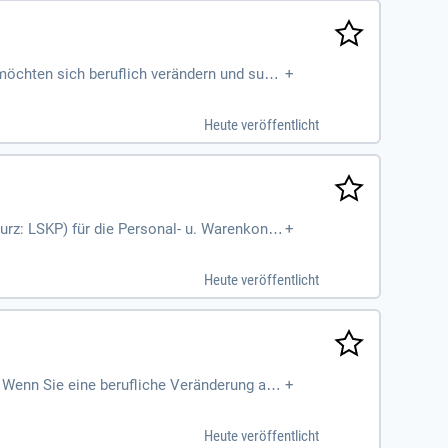
öchten sich beruflich verändern und such
+
Heute veröffentlicht
rz: LSKP) für die Personal- u. Warenkontr
+
Heute veröffentlicht
. Wenn Sie eine berufliche Veränderung ans
+
re Hauptaufgaben umfassen die Durchführung
örigkeit eines EU-Staates, eine abgeschl
Heute veröffentlicht
ine attraktive Grundvergütung nach TVöD-V