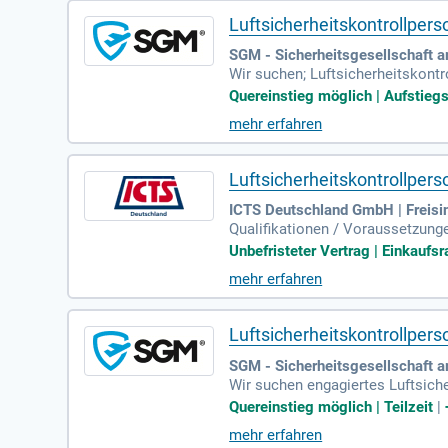
Luftsicherheitskontrollperso
SGM - Sicherheitsgesellschaft
Wir suchen; Luftsicherheitskont
en einen zukunftssicheren Arbeit
Quereinstieg möglich | Aufstiegs
mehr erfahren
Luftsicherheitskontrollper
ICTS Deutschland GmbH | Freisi
Qualifikationen / Voraussetzunge
ollen gem.
Unbefristeter Vertrag | Einkaufsra
mehr erfahren
Luftsicherheitskontrollperso
SGM - Sicherheitsgesellschaft
Wir suchen engagiertes Luftsich
treben und in einem zukunftssic
Quereinstieg möglich | Teilzeit
|
von Fluggast- und Gepäckkontrol
mehr erfahren
ossene Schul- und Berufsausbild