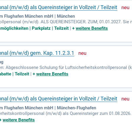
nal (m/w/d) als Quereinsteiger in Vollzeit / Teilzeit
 am Flughafen München mbH | München
rollpersonal (m/w/d). ALS QUEREINSTEIGER. ZUM; 01.01.2027. Sie m
splatz in einem einzigartigen Arbeitsumfeld?
möglichkeiten | Parkplatz | Teilzeit
|
+
weitere Benefits
sonal (m/w/d) gem. Kap. 11.2.3.1
ng
n: Abgeschlossene Schulung für Luftsicherheitskontrollpersonal (ku
batte | Teilzeit
|
+
weitere Benefits
nal (m/w/d) als Quereinsteiger in Vollzeit / Teilzeit
 am Flughafen München mbH | München-Flughafen
erheitskontrollpersonal (m/w/d) als Quereinsteiger zum 01.08.2026
heren Umfeld arbeiten möchten, sind Sie bei uns genau richtig. Ih
+
weitere Benefits
len auf verbotene Gegenstände. Voraussetzung sind die Staatsangeh
ung sowie fließende Deutsch- und Englischkenntnisse. Wir bieten e