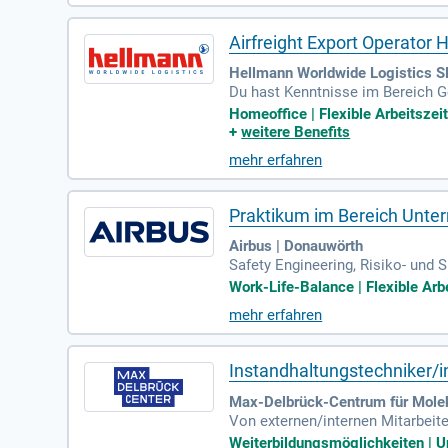
KA inkl. Schichtzulagen und zahlr
Airfreight Export Operator
Hellmann Worldwide Logistics SE
Du hast Kenntnisse im Bereich Gef
erous Goods Regulations) sowie 
Homeoffice | Flexible Arbeitszei
+
weitere Benefits
mehr erfahren
Praktikum im Bereich Unte
Airbus | Donauwörth
Safety Engineering, Risiko- und
it Datensicherheit, gern auch L
Work-Life-Balance | Flexible Arbe
mehr erfahren
Instandhaltungstechniker/i
Max-Delbrück-Centrum für Moleku
Von externen/​​internen Mitarbe
erbesserung der Betriebs- und Au
Weiterbildungsmöglichkeiten | Unb