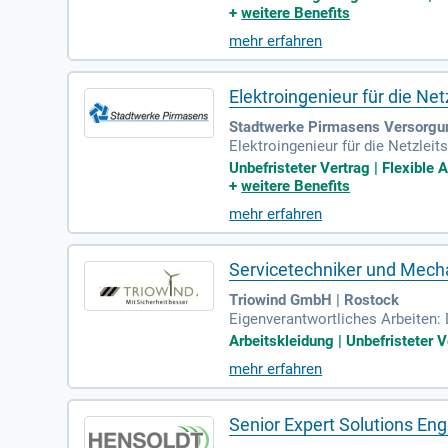
+
weitere Benefits
mehr erfahren
Elektroingenieur für die Netz
Stadtwerke Pirmasens Versorg
Elektroingenieur für die Netzleit
tzleitstelle, der Fernwirktechn
Unbefristeter Vertrag | Flexible
systems
+
weitere Benefits
mehr erfahren
Servicetechniker und Mech
Triowind GmbH | Rostock
Eigenverantwortliches Arbeiten: 
dass alle Sicherheits- und Quali
Arbeitskleidung | Unbefristeter V
mehr erfahren
Senior Expert Solutions Eng