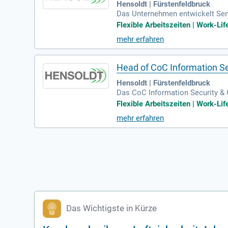
Hensoldt | Fürstenfeldbruck
Das Unternehmen entwickelt Sen
DT plattformunabhängige, vernet
Flexible Arbeitszeiten | Work-Lif
mehr erfahren
Head of CoC Information Se
Hensoldt | Fürstenfeldbruck
Das CoC Information Security & 
Cyber-Resilience-Anforderungen 
Flexible Arbeitszeiten | Work-Lif
mehr erfahren
Das Wichtigste in Kürze