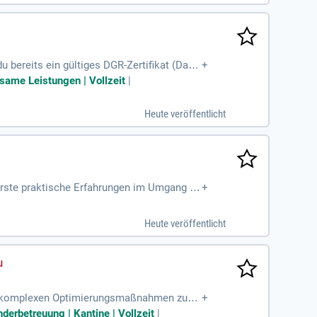
berufliches Zuhause!
du bereits ein gültiges DGR-Zertifikat (Dang
+
ksame Leistungen | Vollzeit
|
Heute veröffentlicht
 Erste praktische Erfahrungen im Umgang m
+
t sind wünschenswert
Heute veröffentlicht
von komplexen Optimierungsmaßnahmen zur V
+
igenen Verantwortungsbereich
nderbetreuung | Kantine | Vollzeit
|