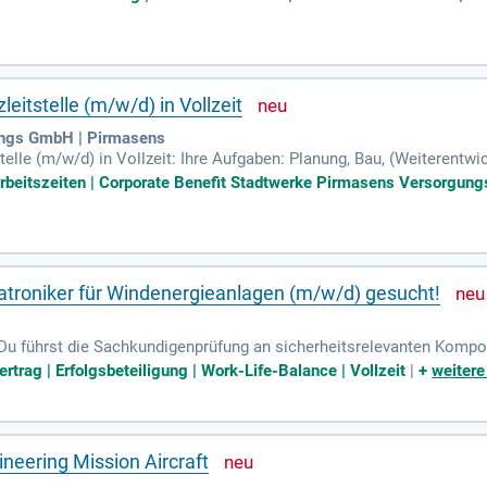
leitstelle (m/w/d) in Vollzeit
ungs GmbH | Pirmasens
stelle (m/w/d) in Vollzeit: Ihre Aufgaben: Planung, Bau, (Weiterentw
ik und der Kommunikationstechnik; Fortführung und Weiterentwicklu
 Arbeitszeiten | Corporate Benefit Stadtwerke Pirmasens Versorgung
atroniker für Windenergieanlagen (m/w/d) gesucht!
Du führst die Sachkundigenprüfung an sicherheitsrelevanten Kompon
tätsstandards eingehalten werden – so garantierst du höchste Betri
ertrag | Erfolgsbeteiligung | Work-Life-Balance | Vollzeit
|
+
weitere
ineering Mission Aircraft