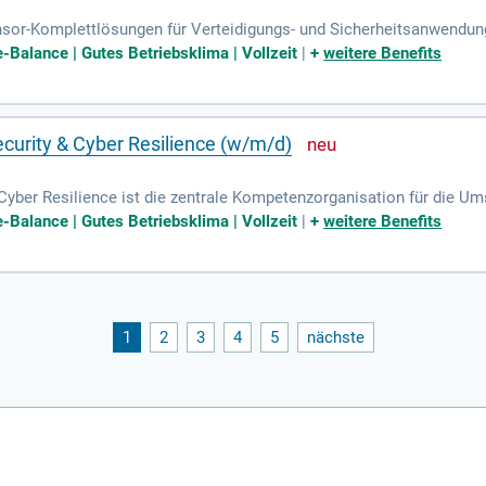
sor-Komplettlösungen für Verteidigungs- und Sicherheitsanwendun
zte Komplettlösungen an.
e-Balance | Gutes Betriebsklima | Vollzeit
|
+
weitere Benefits
curity & Cyber Resilience (w/m/d)
Cyber Resilience ist die zentrale Kompetenzorganisation für die Um
innerhalb des MDS Engineerings.
e-Balance | Gutes Betriebsklima | Vollzeit
|
+
weitere Benefits
1
2
3
4
5
nächste