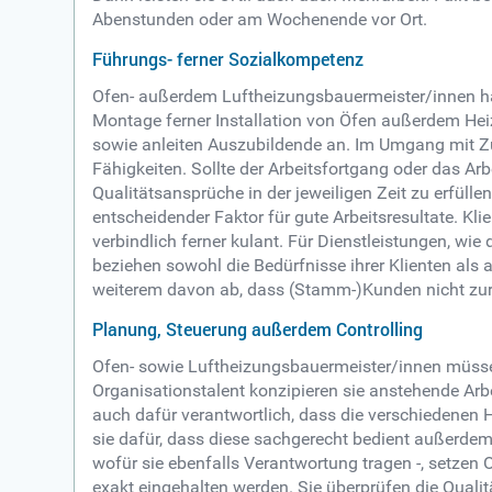
Abenstunden oder am Wochenende vor Ort.
Führungs- ferner Sozialkompetenz
Ofen- außerdem Luftheizungsbauermeister/innen habe
Montage ferner Installation von Öfen außerdem Hei
sowie anleiten Auszubildende an. Im Umgang mit Zul
Fähigkeiten. Sollte der Arbeitsfortgang oder das Ar
Qualitätsansprüche in der jeweiligen Zeit zu erfüllen
entscheidender Faktor für gute Arbeitsresultate. Kl
verbindlich ferner kulant. Für Dienstleistungen, wi
beziehen sowohl die Bedürfnisse ihrer Klienten als a
weiterem davon ab, dass (Stamm-)Kunden nicht zu
Planung, Steuerung außerdem Controlling
Ofen- sowie Luftheizungsbauermeister/innen müssen 
Organisationstalent konzipieren sie anstehende Ar
auch dafür verantwortlich, dass die verschiedenen 
sie dafür, dass diese sachgerecht bedient außerdem
wofür sie ebenfalls Verantwortung tragen -, setzen
exakt eingehalten werden. Sie überprüfen die Quali