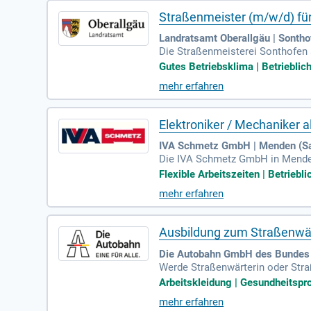
Straßenmeister (m/w/d) für
Landratsamt Oberallgäu | Sontho
Die Straßenmeisterei Sonthofen 
gaben umfassen die Überwachung
Gutes Betriebsklima | Betrieblic
Sie führen das Personal und ste
mehr erfahren
enst oder gleichwertige Qualifi
nd zur Verkehrssicherheit in Son
Elektroniker / Mechaniker 
IVA Schmetz GmbH | Menden (Sa
Die IVA Schmetz GmbH in Menden 
n du Interesse an anspruchsvolle
Flexible Arbeitszeiten | Betriebli
hie fördert nicht nur deine fachl
mehr erfahren
ibilität bietet. Bewirb dich jetz
Ausbildung zum Straßenwär
Die Autobahn GmbH des Bundes 
Werde Straßenwärterin oder Stra
nken und Brücken, und kümmerst 
Arbeitskleidung | Gesundheitsp
deiner Ausbildung erhältst du de
mehr erfahren
ick und eine hohe Einsatzbereits