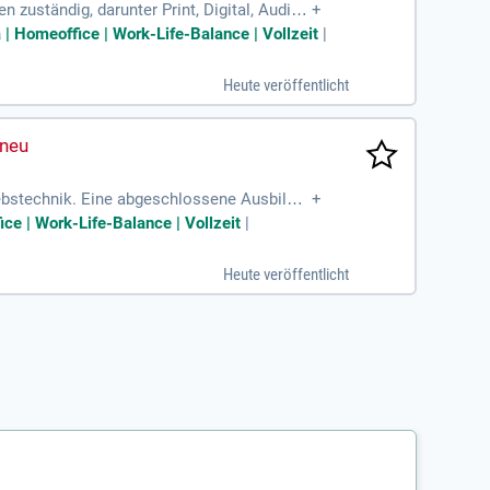
zuständig, darunter Print, Digital, Audio
+
efon, Video-Calls, E-Mail und persönlich
 | Homeoffice | Work-Life-Balance | Vollzeit
|
Sie Markt- und Wettbewerbsbeobachtungen d
rte Ansätze. Die individuelle Angebotsers
Heute veröffentlicht
 Ihrem Verantwortungsbereich. Mit Ihrem N
iebstechnik. Eine abgeschlossene Ausbildu
+
isse in der Wartung und Instandhaltung von
ice | Work-Life-Balance | Vollzeit
|
rung von Ersatzteilen. Auch die Mitarbeit
 Bei Interesse freuen wir uns auf Ihre Bew
Heute veröffentlicht