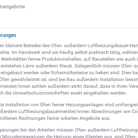
enangebote
erungen
iten kleinere Betriebe des Ofen- außerdem Luftheizungsbauer-
trie. Im Handwerk sind sie häufig selbst praktisch tätig, währen
Werkstätten ferner Produktionshallen, auf Baustellen wie auch
 entstehen Lärm außerdem Staub. Gelegentlich müssen Ofen- so
eingebaut werden oder Schamottesteine zu heben sind. Dies ka
 Öfen gewährleistet ist, sind bei Bau außerdem Installation be
rmeister/innen achten außerdem strikt darauf, dass in ihren V
h die Umweltschutzvorschriften exakt eingehalten werden.
e Installation von Öfen ferner Heizungsanlagen sind umfangrei
 außerdem Luftheizungsbauermeister/innen Abrechnungen am Comp
ollieren Rechnungen ferner arbeiten Angebote aus.
gerungen bei den Arbeiten müssen Ofen- außerdem Luftheizung
 bei Minustemperaturen die Heizung eines Klienten aus, sind Ofe