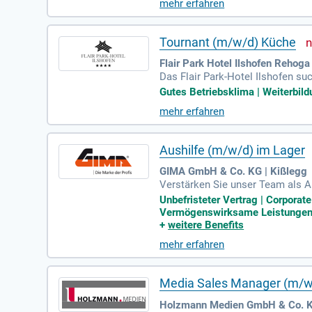
mehr erfahren
eitsstil ist selbstständig und ei
sowie ein breites Angebot an Ges
abatten und kreativen Freiräume
Tournant (m/w/d) Küche
Flair Park Hotel Ilshofen Rehoga
Das Flair Park-Hotel Ilshofen su
ungsgerechte Bezahlung, eine ge
Gutes Betriebsklima | Weiterbild
rstützung auf allen Posten sowie
mehr erfahren
und sorgst für die Einhaltung hö
gehobenen Gastronomie mit? Wer
ents!
Aushilfe (m/w/d) im Lager
GIMA GmbH & Co. KG | Kißlegg
Verstärken Sie unser Team als A
im Stuckateur-, Maler- und Trock
Unbefristeter Vertrag | Corporat
em unbefristeten Beschäftigungs
Vermögenswirksame Leistungen | 
enausgabe und -annahme. Nutzen S
+
weitere Benefits
ufliche Zukunft in einem dynami
mehr erfahren
Media Sales Manager (m/w
Holzmann Medien GmbH & Co. K