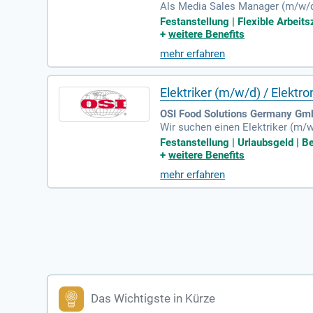
Als Media Sales Manager (m/w/d) 
und Video. Ihre Aufgaben umfass
Festanstellung | Flexible Arbeit
en Meetings. Sie betreuen ein b
+
weitere Benefits
urchführen. Gemeinsam mit Kunde
mehr erfahren
tellung sowie die Mitwirkung an
etzwerk in der Branche besuchen
Elektriker (m/w/d) / Elektr
OSI Food Solutions Germany Gm
Wir suchen einen Elektriker (m/
ng sowie Berufserfahrung in eine
Festanstellung | Urlaubsgeld | Be
Maschinen mitbringen. Zu Ihren 
+
weitere Benefits
in Projekten zur Planung und Mon
mehr erfahren
erbung und bieten Ihnen ein attr
Das Wichtigste in Kürze