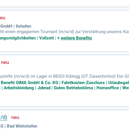
genverantwortlich, und Sie sollten im Besitz eines Führerscheins der
undheits- und Sportaktivitäten fördern Ihre Work-Life-Balance. Darüb
n in einem unterstützenden Arbeitsumfeld.
 GmbH | Ilshofen
cht einen engagierten Tournant (m/w/d) zur Verstärkung unseres Küc
regelte 5-Tage-Woche und möblierten Wohnraum, sofern verfügbar. 
ungsmöglichkeiten | Vollzeit
|
+
weitere Benefits
 die Vorbereitung und Zubereitung hochwertiger Speisen. Zudem trä
chster Hygiene- und Qualitätsstandards. Du bringst eine abgeschlo
de Teil eines dynamischen Teams und nutze unsere internen Weite
ushilfe (m/w/d) im Lager in 88353 Kißlegg (OT Zaisenhofen)! Die 
enbauhandwerk, sucht motivierte Mitarbeiter:innen. Sie arbeiten zwe
e Benefit GIMA GmbH & Co. KG | Fahrtkosten-Zuschuss | Urlaubsgeld
verhältnis. Ihre Aufgaben umfassen die Kommissionierung von Kun
Arbeitskleidung | Jobrad | Gutes Betriebsklima | Homeoffice | Wei
ie die Chance, Teil unserer Erfolgsgeschichte zu werden! Bewerben 
schen Umfeld!
/d)
G | Bad Wörishofen