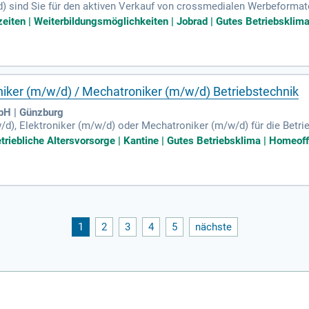
sind Sie für den aktiven Verkauf von crossmedialen Werbeformaten 
en die umfassende Beratung von Werbekunden und Agenturen via Tel
szeiten | Weiterbildungsmöglichkeiten | Jobrad | Gutes Betriebsklima
estehendes Portfolio und akquirieren gezielt Neukunden, während 
n und Agenturen entwickeln Sie kreative Ideen und maßgeschneide
 modernen Verkaufs- und Marketingkonzepten gehören ebenfalls zu
 Sie regelmäßig Kunden vor Ort und auf Messen.
oniker (m/w/d) / Mechatroniker (m/w/d) Betriebstechnik
bH | Günzburg
w/d), Elektroniker (m/w/d) oder Mechatroniker (m/w/d) für die Betr
m Produktionsbetrieb sind von Vorteil. Sie sollten vertiefte Kenntn
triebliche Altersvorsorge | Kantine | Gutes Betriebsklima | Homeoff
Aufgaben gehören die Fehlersuche, Dokumentation sowie die Anforde
tage elektrotechnischer Anlagen gehört zu Ihrem Tätigkeitsbereich.
aktives Arbeitsumfeld im 2-Schichtsystem.
1
2
3
4
5
nächste