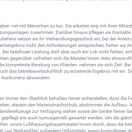
n viel mit Menschen zu tun. Sie arbeiten eng mit ihren Mitarbei
zungsanlagen zusammen. Darüber hinaus pflegen sie Kontakte zu
ieferer setzen sie ihr Verhandlungsgeschick ein, bei der Anle
beitsergebnis nicht den Anforderungen entsprechen, halten sie ih
. Bei tadelloser Leistung darf aber auch ein Lob nicht fehlen, schl
ienten gegenüber verhalten sich die Meister/innen stets einwand
e die kompetente Beratung von Klienten. nehmen sie sich Zeit. B
uch das betriebswirtschaftlich zu erzielende Ergebnis mit ein. De
r Konkurrenz abwandern.
immer den Überblick behalten ferner sicherstellen, dass die Fe
beiten, steuern den Materialnachschub, abstimmen die Aufbau-, 
Handwerkzeuge zur Verfügung stehen sowie die Geräte ferner Gerä
 gepflegt wie auch turnusgemäß gewartet werden. Um die gleichb
 Ofen- sowie Luftheizungsbauermeister/innen durch, dass die bet
tät von Werkstoffen außerdem Hilfsmitteln sowie kontrollieren