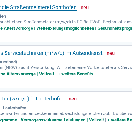
 die Straßenmeisterei Sonthofen
fen
sucht einen Straßenmeister (m/w/d) in EG 9c TVöD. Beginn ist zum
 von Straßenunterhaltungs- und Instandsetzungsarbeiten sowie di
he Altersvorsorge | Weiterbildungsmöglichkeiten | Gesundheitsprogr
uern die betrieblichen Aufgaben der Meisterei. Eine abgeschlossene
kationen im Straßen- und Wegebau sind Voraussetzung. Nutzen Sie 
thofen beizutragen. Bewerben Sie sich jetzt!
als Servicetechniker (m/w/d) im Außendienst
uerland)
(NRW) sucht Verstärkung! Wir bieten eine Vollzeitstelle als Serv
r Technik hast, bei der dein Know-how gefragt ist, bist du bei uns
che Altersvorsorge | Vollzeit
|
+
weitere Benefits
iche, sondern auch deine persönliche Weiterentwicklung. Du arbeitest
t und werde Teil eines innovativen Teams, das Wert auf hochwertige In
ter (w/m/d) in Lauterhofen
| Lauterhofen
ßenwärter und entdecke einen abwechslungsreichen Job! Du überwa
dich um die wichtige Grünpflege. Im Winter sorgst du für sichere
rogramme | Vermögenswirksame Leistungen | Vollzeit
|
+
weitere Be
inen Führerschein der Klassen B, C und CE, um mobil zu sein. Du b
chaft mit? Wichtig ist ein Hauptschulabschluss oder eine Berufsbildu