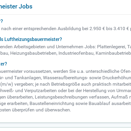
eister Jobs
r?
t nach einer entsprechenden Ausbildung bei 2.950 € bis 3.410 €
ls Luftheizungsbauermeister?
genden Arbeitsgebieten und Unternehmen Jobs: Plattenlegerei, Tap
nbau, Heizungsbaubetrieben, Industrieofenbau, Kaminbaubetrie
ter?
auermeister voraussetzen, werden Sie u.a. unterschiedliche Ofe
tär- und Tankanlagen, Wasseraufbereitungs- sowie Druckerhöhung
 (m/w) vergeben; je nach Betriebsgröße auch praktisch mitarbei
hweiß- und Verputzarbeiten oder bei der Herstellung von Ummant
ungen überarbeiten, Leistungsbeschreibungen verfassen, Aufma
ge erarbeiten, Baustelleneinrichtung sowie Bauablauf ausarbeit
Kosten überprüfen und überwachen.