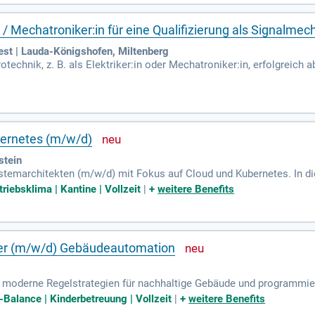
 des Bundes!
in / Mechatroniker:in für eine Qualifizierung als Signalmec
t | Lauda-Königshofen, Miltenberg
rotechnik, z. B. als Elektriker:in oder Mechatroniker:in, erfolgreic
er intensiven Einarbeitung am rollierenden Bereitschaftsdienst teilz
it und Flexibilität sind für dich selbstverständlich. Ein Führerschei
:innen und Weichenmechaniker:innen sind herzlich willkommen. Wi
rbung!
ernetes (m/w/d)
stein
stemarchitekten (m/w/d) mit Fokus auf Cloud und Kubernetes. In die
e Kubernetes-basierte Infrastruktur. Ihre Aufgaben umfassen die En
triebsklima | Kantine | Vollzeit
|
+
weitere Benefits
egration von IoT-Datenströmen. Eine abgeschlossene Ausbildung in I
. Kenntnisse in Kubernetes, IoT-Kommunikation sowie gute Sprachfä
ionsstärke trägt entscheidend zum Erfolg unseres Teams bei.
ker (m/w/d) Gebäudeautomation
ie moderne Regelstrategien für nachhaltige Gebäude und programm
h Kundenanforderungen und agieren als Schnittstelle zwischen Proj
-Balance | Kinderbetreuung | Vollzeit
|
+
weitere Benefits
sche Ausbildung sowie idealerweise eine Weiterbildung zum Technik