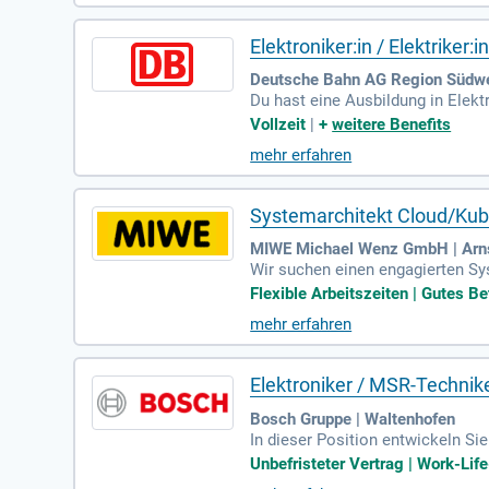
sbildung bei der Autobahn GmbH
Elektroniker:in / Elektriker:
Deutsche Bahn AG Region Südwes
Du hast eine Ausbildung in Elekt
kräfte, die bereit sind, nach ein
Vollzeit
|
+
weitere Benefits
chätzst Teamarbeit? Zuverlässigke
mehr erfahren
werbungen von Signalmechaniker
t und freuen uns auf deine Bewe
Systemarchitekt Cloud/Kub
MIWE Michael Wenz GmbH | Arn
Wir suchen einen engagierten Sy
oud-Architektur und betreuen ein
Flexible Arbeitszeiten | Gutes Be
lerting-Strategien sowie die Int
mehr erfahren
temarchitektur sind erforderlich
nfalls wichtig. Ihre Kommunikat
Elektroniker / MSR-Techni
Bosch Gruppe | Waltenhofen
In dieser Position entwickeln S
ualisieren komplexe Systeme nac
Unbefristeter Vertrag | Work-Life
ine abgeschlossene elektrotechni