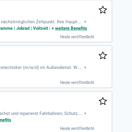
 nächstmöglichen Zeitpunkt. Ihre Hauptauf
+
e Verwaltung von Fahrzeugen und Geräten.
amme | Jobrad | Vollzeit
|
+
weitere Benefits
 Ausbildung im mittleren Straßenmeisterdi
Heute veröffentlicht
die Chance, Verantwortung zu übernehmen u
icetechniker (m/w/d) im Außendienst. Wen
+
 genau richtig. Unsere Unternehmensphilosop
 in einem Umfeld, das dir Freiheit und Flex
Heute veröffentlicht
dustrieofentechnik legt!
chst und reparierst Fahrbahnen, Schutzpla
+
 Fahrbedingungen auf Autobahnen. Während
nefits
ringst Teamfähigkeit, handwerkliches Gesch
Heute veröffentlicht
ngsreife. Informiere dich jetzt über die Au