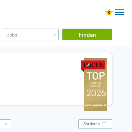
Finden
Jobs
»
e
Sortieren