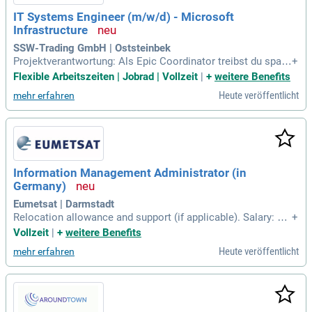
IT Systems Engineer (m/w/d) - Microsoft
Infrastructure
SSW-Trading GmbH | Oststeinbek
Projektverantwortung: Als Epic Coordinator treibst du span
+
nende Infrastrukturprojekte voran – von Colocation bis Syst
Flexible Arbeitszeiten | Jobrad | Vollzeit
|
+
weitere Benefits
emerweiterung. Direktes Feedback: Dank unserer dynamisc
Heute veröffentlicht
mehr erfahren
hen Branche siehst du den Erfolg deiner Arbeit innerhalb we
niger Tage.
Information Management Administrator (in
Germany)
Eumetsat | Darmstadt
Relocation allowance and support (if applicable). Salary: 72
+
000 EUR / YEAR. JBG81_AT.
Vollzeit
|
+
weitere Benefits
Heute veröffentlicht
mehr erfahren