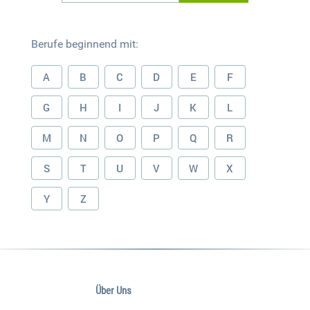
Berufe beginnend mit:
A
B
C
D
E
F
G
H
I
J
K
L
M
N
O
P
Q
R
S
T
U
V
W
X
Y
Z
Über Uns