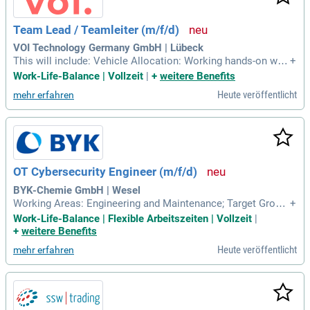
Team Lead / Teamleiter (m/f/d)
VOI Technology Germany GmbH | Lübeck
This will include: Vehicle Allocation: Working hands-on with
+
collecting and deploying our scooters around the city to ma
Work-Life-Balance | Vollzeit
|
+
weitere Benefits
ximise vehicle utilisation; Logistics: Supporting and collabo
Heute veröffentlicht
mehr erfahren
rating with the team on receiving, packing and deploying ne
w vehicles;
OT Cybersecurity Engineer (m/f/d)
BYK-Chemie GmbH | Wesel
Working Areas: Engineering and Maintenance; Target Group:
+
Professionals; Employment Type: Full-time; Legal Entity: BY
Work-Life-Balance | Flexible Arbeitszeiten | Vollzeit
|
K-Chemie GmbH; Location (s): Wesel, Germany; Job Numbe
+
weitere Benefits
r: 565. BYK is a leading global supplier of specialty chemica
Heute veröffentlicht
mehr erfahren
ls.