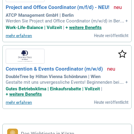
Project and Office Coordinator (m/f/d) - NEU!
ATCP Management GmbH | Berlin
Werden Sie Project and Office Coordinator (m/w/d) in Berlin
+
und gestalten Sie spannende Projekte mit! Unterstützen Sie
Work-Life-Balance | Vollzeit
|
+
weitere Benefits
Projektmanager bei der Planung, Nachverfolgung und Doku
Heute veröffentlicht
mehr erfahren
mentation von Fortschritten. Halten Sie Fristen ein und sorg
en Sie für einen reibungslosen Austausch zwischen internen
und externen Stakeholdern. Gleichzeitig übernehmen Sie die
Büroverwaltung und fungieren als zentrale Anlaufstelle für A
nfragen. Organisieren Sie Reisen und Veranstaltungen, einsc
hließlich der Buchung von Flügen und Hotels für Führungskr
Convention & Events Coordinator (m/w/d)
äfte. Verstärken Sie unser Team und bringen Sie Ihre organi
satorischen Fähigkeiten ein, um den Büroalltag erfolgreich z
DoubleTree by Hilton Vienna Schönbrunn | Wien
u gestalten!
Gestalte mit uns unvergessliche Events! Beginnenden bei
+
€2.263,00 brutto monatlich bieten wir ein attraktives Gehalt
Gutes Betriebsklima | Einkaufsrabatte | Vollzeit
|
spaket, das sich durch Deine Erfahrung und Leistung weiter
+
weitere Benefits
entwickelt. Werde Teil unseres dynamischen Teams als Con
Heute veröffentlicht
mehr erfahren
vention & Events Coordinator (m/w/d)!
Das Wichtigste in Kürze