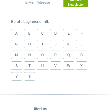
Job-
Newsletter
Berufe beginnend mit:
A
B
C
D
E
F
G
H
I
J
K
L
M
N
O
P
Q
R
S
T
U
V
W
X
Y
Z
Über Uns