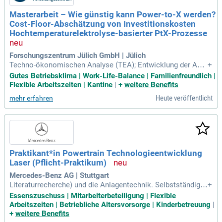
Masterarbeit – Wie günstig kann Power-to-X werden?
Cost-Floor-Abschätzung von Investitionskosten
Hochtemperaturelektrolyse-basierter PtX-Prozesse
Forschungszentrum Jülich GmbH | Jülich
Techno-ökonomischen Analyse (TEA); Entwicklung der Abs
+
chätzungsmethodik der unteren CAPEX-Grenze mittels Anal
Gutes Betriebsklima | Work-Life-Balance | Familienfreundlich |
yse des Material Cost Floor und gegebenenfalls minimal nö
Flexible Arbeitszeiten | Kantine
|
+
weitere Benefits
tiger Herstellungsenergie; Gegenüberstellung mit gängigen
Heute veröffentlicht
mehr erfahren
CAPEX-Abschätzungsmethoden aus der Literatur
Praktikant*in Powertrain Technologieentwicklung
Laser (Pflicht-Praktikum)
Mercedes-Benz AG | Stuttgart
Literaturrecherche) und die Anlagentechnik. Selbstständige
+
s Durchführen von Laserschweißversuchen. Auswertung, Int
Essenszuschuss | Mitarbeiterbeteiligung | Flexible
erpretation und Präsentation der Versuchs- und Messdaten.
Arbeitszeiten | Betriebliche Altersvorsorge | Kinderbetreuung
|
Werkstofftechnische Untersuchungen im Metallographie-La
+
weitere Benefits
bor.