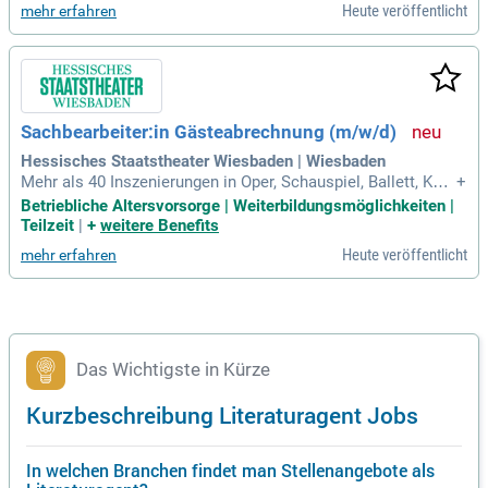
Heute veröffentlicht
mehr erfahren
Sachbearbeiter:in Gästeabrechnung (m/w/d)
Hessisches Staatstheater Wiesbaden | Wiesbaden
Mehr als 40 Inszenierungen in Oper, Schauspiel, Ballett, Kon
+
zert und Kinder- und Jugendtheater bieten in jeder Spielzeit
Betriebliche Altersvorsorge | Weiterbildungsmöglichkeiten |
ein vielfältiges kulturelles Angebot, welches sowohl klassis
Teilzeit
|
+
weitere Benefits
che Werke als auch modernes Musiktheater und Stücke der
Heute veröffentlicht
mehr erfahren
dramatischen Gegenwartsliteratur
Das Wichtigste in Kürze
Kurzbeschreibung Literaturagent Jobs
In welchen Branchen findet man Stellenangebote als