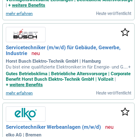
Lichtreklame oder ähnlichen Tätigkeiten mit; Du verfügst üb
|
+
weitere Benefits
er eine gute Eigenorganisation
Heute veröffentlicht
mehr erfahren
Servicetechniker (m/w/d) für Gebäude, Gewerbe,
Industrie
Horst Busch Elektro-Technik GmbH | Hamburg
Du bist eine qualifizierte Elektroniker:in für Energie- und Geb
+
äudetechnik? Bei uns erwartet dich ein zukunftsorientierter
Gutes Betriebsklima | Betriebliche Altersvorsorge | Corporate
Arbeitsplatz mit klaren Strukturen und attraktiven Vergütung
Benefit Horst Busch Elektro-Technik GmbH | Vollzeit
|
en. Deine Aufgaben umfassen Installationen, Instandsetzun
+
weitere Benefits
gen und Wartungen in der Gebäudetechnik. Wir bieten ein u
Heute veröffentlicht
mehr erfahren
mfassendes Onboarding, persönliches Coaching und regelm
äßige Weiterbildungsmöglichkeiten. Mit 30 Tagen Urlaub, be
trieblicher Altersvorsorge und Gesundheitsfürsorge unterstü
tzen wir deine Work-Life-Balance. Bewirb dich jetzt und profi
tiere von unserem maßgeschneiderten Entwickungsangebot
und zahlreichen Mitarbeitervorteilen!
Servicetechniker Werbeanlagen (m/w/d)
elko AG | Bremen