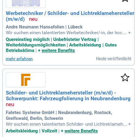
Werbetechniker / Schilder- und Lichtreklamehersteller
(m/w/d)
Andre Neumann Hansafolien | Lübeck
Wir suchen einen talentierten Werbetechniker/-in, der hochw
+
ertige Foliendesigns kreiert und diese präzise umsetzt. In di
Quereinstieg möglich | Unbefristeter Vertrag |
eser Rolle realisieren Sie individuelle Kundenwünsche, die s
Weiterbildungsmöglichkeiten | Arbeitskleidung | Gutes
owohl unsere Kunden als auch Sie begeistern werden. Werd
Betriebsklima
|
+
weitere Benefits
en Sie Teil unseres dynamischen Teams und profitieren Sie
Heute veröffentlicht
mehr erfahren
von abwechslungsreichen Projekten sowie einem sicheren
Arbeitsplatz. Sie übernehmen die Herstellung von Plottfolie
n und setzen Designs vom ersten Konzept bis zum fertigen
Produkt um. Ihre Fähigkeiten kommen zum Einsatz, wenn Si
e Fahrzeuge beschriften und Räume mit Schildern sowie Sic
htschutzfolien gestalten. Nutzen Sie Ihre Kreativität, um Kun
Schilder- und Lichtreklamehersteller (m/w/d) -
denwünsche von der Materialauswahl bis zur finalen Umset
Schwerpunkt: Fahrzeugfolierung in Neubrandenburg
zung zu realisieren.
Fahrtec Systeme GmbH | Neubrandenburg, Rostock,
Greifswald, Berlin, Schwerin
Wir suchen einen talentierten Schilder- und Lichtreklameher
+
steller (m/w/d) für unseren Standort in Neubrandenburg. Zu
Arbeitskleidung | Vollzeit
|
+
weitere Benefits
den Aufgaben gehören das Folieren und Beschriften von So