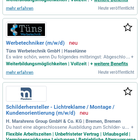
Entgeltgruppe 9a TVöD vergütet. Zu Ihren Aufgaben gehören
Heute veröffentlicht
mehr erfahren
Planung, Ausschreibung, Abnahme und Abrechnung von Bau
unterhaltungs- und Sanierungsmaßnahmen städtischer Lieg
enschaften. Zudem sind Sie verantwortlich für Wartungsvert
räge und das Störungsmanagement aller technischen Anlag
en. Sie gewährleisten den Betrieb der Gebäudetechnik und b
egleiten energetische Sanierungsmaßnahmen. Darüber hina
Werbetechniker (m/w/d)
us unterstützen Sie die Haushaltsplanung und erstellen lieg
enschaftsübergreifende Ausschreibungen, unter anderem fü
Tüns Werbetechnik GmbH | Haselünne
r Sicherheitsdienstleistungen.
Es wäre schön, wenn Du folgendes mitbringst: Abgeschloss
+
ene Ausbildung als Werbetechniker, Schilder- und Lichtrekla
Weiterbildungsmöglichkeiten | Vollzeit
|
+
weitere Benefits
mehersteller (m/w/d) oder eine vergleichbare Qualifikation.
Heute veröffentlicht
mehr erfahren
Schilderhersteller - Lichtreklame / Montage /
Kundenorientierung (m/w/d)
H. Marahrens Group GmbH & Co. KG | Bremen, Bremen
Du hast eine abgeschlossene Ausbildung zum Schilder- und
+
Lichtreklamehersteller (m/w/d); Du bringst idealerweise ers
Flexible Arbeitszeiten | Unbefristeter Vertrag | Urlaubsgeld |
te Erfahrungen im Bereich der Herstellung von Schildern und
Vermögenswirksame Leistungen | Betriebliche Altersvorsorge