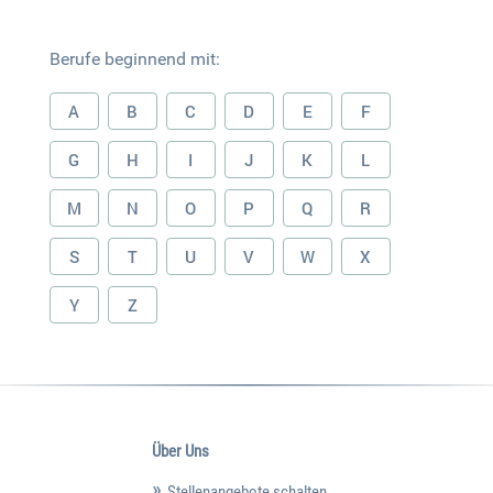
Berufe beginnend mit:
A
B
C
D
E
F
G
H
I
J
K
L
M
N
O
P
Q
R
S
T
U
V
W
X
Y
Z
Über Uns
Stellenangebote schalten