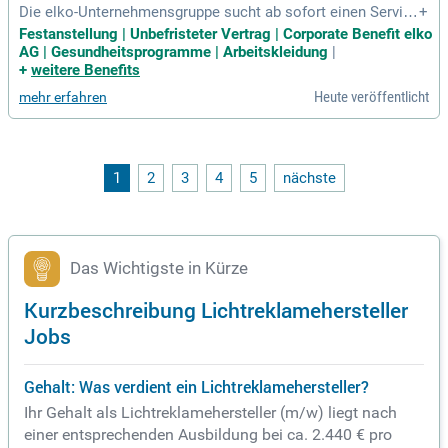
Die elko-Unternehmensgruppe sucht ab sofort einen Service
+
techniker für Werbeanlagen (m/w/d) in Bremen. Mit über 50
Festanstellung | Unbefristeter Vertrag | Corporate Benefit elko
Jahren Erfahrung und rund 2000 Mitarbeitenden sind wir ein
AG | Gesundheitsprogramme | Arbeitskleidung
|
führender Full-Service-Dienstleister im Bereich Facility Man
+
weitere Benefits
agement. Unser BLUE Retail Service Team betreut seit über
Heute veröffentlicht
mehr erfahren
einem Jahrzehnt erfolgreich bekannte Einzelhandelsfilialen.
In dieser Position übernimmst du die haustechnische Betre
uung und zeichnest dich für die Planung deiner wöchentlich
en Besuche verantwortlich. Wir bieten dir einen unbefristete
n Arbeitsvertrag und ein dynamisches Arbeitsumfeld. Bewer
1
2
3
4
5
nächste
be dich jetzt und werde Teil eines engagierten Teams!
Das Wichtigste in Kürze
Kurzbeschreibung Lichtreklamehersteller
Jobs
Gehalt: Was verdient ein Lichtreklamehersteller?
Ihr Gehalt als Lichtreklamehersteller (m/w) liegt nach
einer entsprechenden Ausbildung bei ca. 2.440 € pro