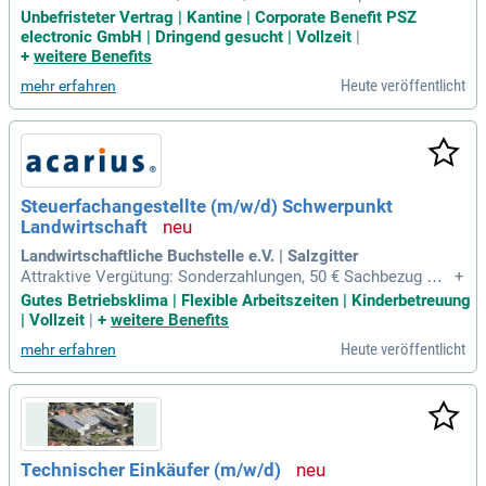
günstig und nachhaltig. Kostenlose Parkplätze & A6-Anbind
Unbefristeter Vertrag | Kantine | Corporate Benefit PSZ
ung; Direkt erreichbar aus Weiden, Richtung Regensburg/Nür
electronic GmbH | Dringend gesucht | Vollzeit
|
nberg. Sicherer, unbefristeter Arbeitsplatz; Feste Anstellung
+
weitere Benefits
mit Zukunft.
Heute veröffentlicht
mehr erfahren
Steuerfachangestellte (m/w/d) Schwerpunkt
Landwirtschaft
Landwirtschaftliche Buchstelle e.V. | Salzgitter
Attraktive Vergütung: Sonderzahlungen, 50 € Sachbezug mo
+
natlich und Kinderbetreuungszuschuss, wählbar über Edenre
Gutes Betriebsklima | Flexible Arbeitszeiten | Kinderbetreuung
d, Hansefit oder Bikeleasing. Altersvorsorge: VWL nach dein
| Vollzeit
|
+
weitere Benefits
er Wahl – Bausparplan, ETF oder Aktien.
Heute veröffentlicht
mehr erfahren
Technischer Einkäufer (m/w/d)