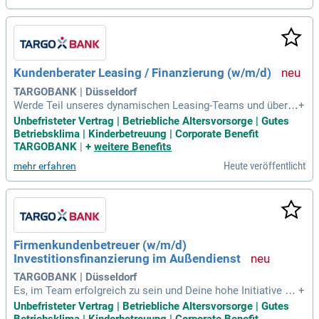
Kundenberater Leasing / Finanzierung (w/m/d)
TARGOBANK | Düsseldorf
Werde Teil unseres dynamischen Leasing-Teams und übern
+
ehme Verantwortung in einem entwicklungsfördernden Umf
Unbefristeter Vertrag | Betriebliche Altersvorsorge | Gutes
eld. Hier kannst du deine Ideen einbringen und aktiv zur Kun
Betriebsklima | Kinderbetreuung | Corporate Benefit
denzufriedenheit beitragen. Du berätst mittelständische Unt
TARGOBANK
|
+
weitere Benefits
ernehmen professionell und nachhaltig in der Investitionsfin
Heute veröffentlicht
mehr erfahren
anzierung. Als empathische/r Ansprechpartner/in gestaltest
du die Zusammenarbeit mit Kunden und Partnern entscheid
end mit. Deine individuelle Gebietsstrategie setzt du eigenv
erantwortlich um und akquirierst erfolgreich Neukunden. Pr
ofitiere von einem unterstützenden Team, das gemeinsam a
uf ein klares Ziel hinarbeitet: das beste Finanzierungserlebni
Firmenkundenbetreuer (w/m/d)
s für unsere Kunden zu schaffen.
Investitionsfinanzierung im Außendienst
TARGOBANK | Düsseldorf
Es, im Team erfolgreich zu sein und Deine hohe Initiative un
+
d Einsatzbereitschaft geschätzt zu wissen Du hast ein abge
Unbefristeter Vertrag | Betriebliche Altersvorsorge | Gutes
schlossenes wirtschaftswissenschaftliches Studium oder e