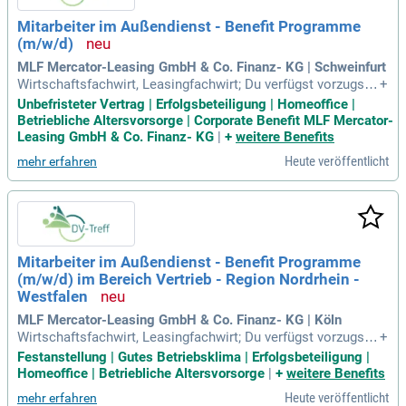
Mitarbeiter im Außendienst - Benefit Programme
(m/w/d)
MLF Mercator-Leasing GmbH & Co. Finanz- KG | Schweinfurt
Wirtschaftsfachwirt, Leasingfachwirt; Du verfügst vorzugsw
+
eise über Erfahrung im direkten Vertrieb in der Finanz- oder
Unbefristeter Vertrag | Erfolgsbeteiligung | Homeoffice |
Leasingbranche; idealerweise auch im Umfeld von Gehaltsu
Betriebliche Altersvorsorge | Corporate Benefit MLF Mercator-
mwandlungsmodellen; Du überzeugst mit starken Vertriebsf
Leasing GmbH & Co. Finanz- KG
|
+
weitere Benefits
ähigkeiten wie Einsatzbereitschaft
Heute veröffentlicht
mehr erfahren
Mitarbeiter im Außendienst - Benefit Programme
(m/w/d) im Bereich Vertrieb - Region Nordrhein -
Westfalen
MLF Mercator-Leasing GmbH & Co. Finanz- KG | Köln
Wirtschaftsfachwirt, Leasingfachwirt; Du verfügst vorzugsw
+
eise über Erfahrung im direkten Vertrieb in der Finanz- oder
Festanstellung | Gutes Betriebsklima | Erfolgsbeteiligung |
Leasingbranche; idealerweise auch im Umfeld von Gehaltsu
Homeoffice | Betriebliche Altersvorsorge
|
+
weitere Benefits
mwandlungsmodellen; Du überzeugst mit starken Vertriebsf
Heute veröffentlicht
mehr erfahren
ähigkeiten wie Einsatzbereitschaft