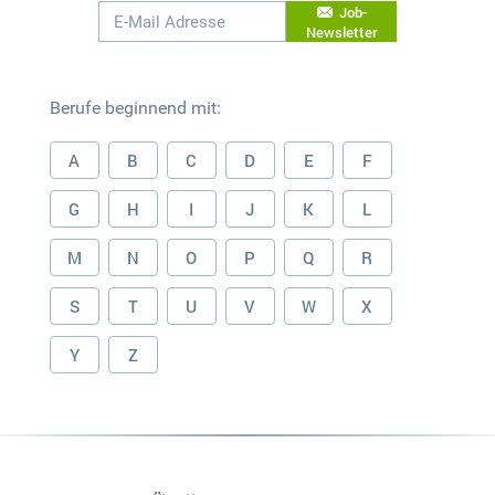
Job-
Newsletter
Berufe beginnend mit:
A
B
C
D
E
F
G
H
I
J
K
L
M
N
O
P
Q
R
S
T
U
V
W
X
Y
Z