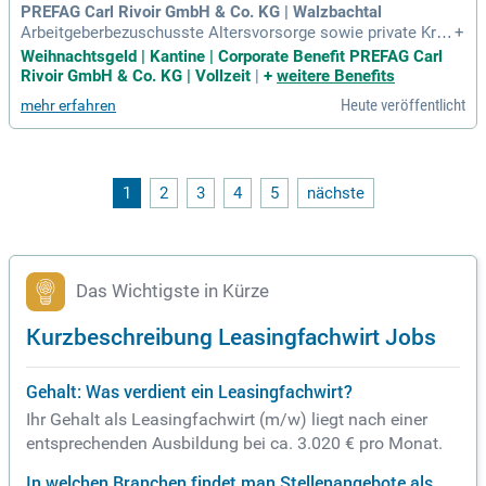
PREFAG Carl Rivoir GmbH & Co. KG | Walzbachtal
Arbeitgeberbezuschusste Altersvorsorge sowie private Kran
+
kenversicherung; Betriebliches Gesundheitsmanagement; Ei
Weihnachtsgeld | Kantine | Corporate Benefit PREFAG Carl
n verantwortungsvolles Aufgabengebiet mit viel Raum für ei
Rivoir GmbH & Co. KG | Vollzeit
|
+
weitere Benefits
gene Ideen; 30 Urlaubstage pro Jahr; Kantine mit Arbeitgebe
Heute veröffentlicht
mehr erfahren
rzuschuss; Dienstrad-Leasing
1
2
3
4
5
nächste
Das Wichtigste in Kürze
Kurzbeschreibung Leasingfachwirt Jobs
Gehalt: Was verdient ein Leasingfachwirt?
Ihr Gehalt als Leasingfachwirt (m/w) liegt nach einer
entsprechenden Ausbildung bei ca. 3.020 € pro Monat.
In welchen Branchen findet man Stellenangebote als