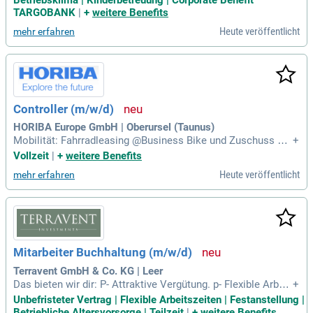
Betriebsklima | Kinderbetreuung | Corporate Benefit
ine abgeschlossene kaufmännische Ausbildung mit Zusatz
TARGOBANK
|
+
weitere Benefits
qualifikation zum/-r Leasingfachwirt
Heute veröffentlicht
mehr erfahren
Controller (m/w/d)
HORIBA Europe GmbH | Oberursel (Taunus)
Mobilität: Fahrradleasing @Business Bike und Zuschuss bei
+
m Deutschlandticket. Weitere Informationen: Haben wir Ihr I
Vollzeit
|
+
weitere Benefits
nteresse geweckt? Dann bewerben Sie sich bitte HIER.
Heute veröffentlicht
mehr erfahren
Mitarbeiter Buchhaltung (m/w/d)
Terravent GmbH & Co. KG | Leer
Das bieten wir dir: P- Attraktive Vergütung. p- Flexible Arbeit
+
szeiten im Teilzeitmodell. p- Unbefristete Festanstellung. p-
Unbefristeter Vertrag | Flexible Arbeitszeiten | Festanstellung |
Moderner, ergonomischer Arbeitsplatz. p- Hansefit-Mitglied
Betriebliche Altersvorsorge | Teilzeit
|
+
weitere Benefits