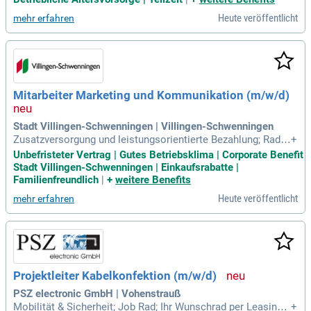
schaft. p- Bikeleasing. p- Betriebliche Altersvorsorge.
Heute veröffentlicht
mehr erfahren
Mitarbeiter Marketing und Kommunikation (m/w/d)
Stadt Villingen-Schwenningen | Villingen-Schwenningen
Zusatzversorgung und leistungsorientierte Bezahlung; Radle
+
asing im Rahmen der Entgeltumwandlung; betriebliches Ges
Unbefristeter Vertrag | Gutes Betriebsklima | Corporate Benefit
undheitsmanagement und Firmenfitness in Kooperation mit
Stadt Villingen-Schwenningen | Einkaufsrabatte |
Hansefit; corporate benefits – attraktive Rabatte bei zahlrei
Familienfreundlich
|
+
weitere Benefits
chen Marken und Anbietern
Heute veröffentlicht
mehr erfahren
Projektleiter Kabelkonfektion (m/w/d)
PSZ electronic GmbH | Vohenstrauß
Mobilität & Sicherheit; Job Rad; Ihr Wunschrad per Leasing,
+