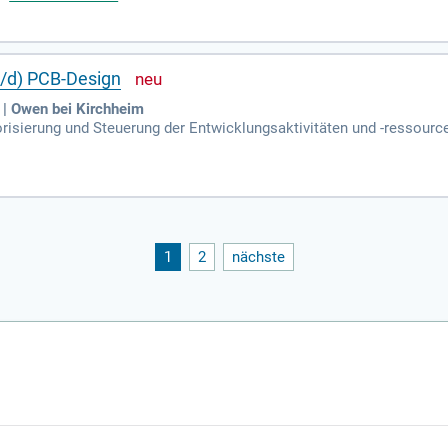
/d) PCB-Design
 | Owen bei Kirchheim
iorisierung und Steuerung der Entwicklungsaktivitäten und -ressourc
und Kostenzielen; Aktive Mitarbeit in der PCB-Entwicklung von der Sc
1
2
nächste