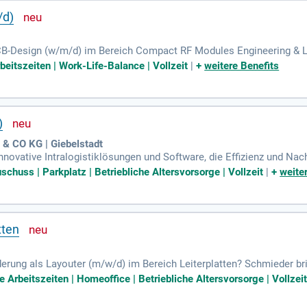
/d)
CB-Design (w/m/d) im Bereich Compact RF Modules Engineering & Lay
h-Speed digitale und analoge Hochfrequenz-Schaltungen. Zu Ihren A
beitszeiten | Work-Life-Balance | Vollzeit
|
+
weitere Benefits
und die Abstimmung von Fertigungsverfahren. Sie verfügen über e
ion sowie einschlägige Berufserfahrung. Idealerweise haben Sie meh
egeisterung für komplexe Elektronikbaugruppen und Kenntnisse in d
)
 CO KG | Giebelstadt
innovative Intralogistiklösungen und Software, die Effizienz und Na
ischen Lagern bis hin zu manuellen Lösungen, die auf die Bedürfnis
schuss | Parkplatz | Betriebliche Altersvorsorge | Vollzeit
|
+
weite
re Geschäftsbereiche umfassen Logistics Solutions, Products & E
eren. Zusätzlich bieten wir nachhaltige Behältersysteme und Kon
r Abfall- und Kreislaufwirtschaft rundet unser Portfolio ab. Vertraue
tten
rung als Layouter (m/w/d) im Bereich Leiterplatten? Schmieder bri
alles kostenfrei! Unser Kunde ist ein international führendes Unt
le Arbeitszeiten | Homeoffice | Betriebliche Altersvorsorge | Vollzei
ärkung im Großraum Ravensburg einen kreativen Layouter für spannen
t, mit der Aussicht auf eine Festanstellung. Nutzen Sie die Chance,