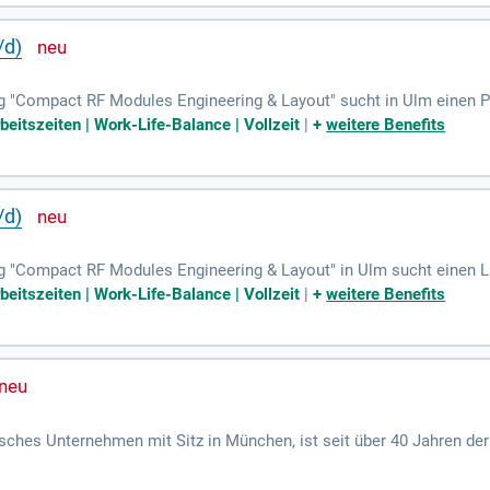
ftware zu arbeiten!
/d)
g "Compact RF Modules Engineering & Layout" sucht in Ulm einen 
che Erstellung von Layouts für komplexe Hochfrequenzmodule sowi
beitszeiten | Work-Life-Balance | Vollzeit
|
+
weitere Benefits
ausbildung oder vergleichbare Qualifikation ist erforderlich, eben
 sollten zudem Kenntnisse in PCB-Design, Leiterkartensimulation un
ialleistungen bieten Ihnen eine ausgezeichnete Work-Life-Balance. 
/d)
g "Compact RF Modules Engineering & Layout" in Ulm sucht einen 
le für Radar- und Electronic Warfare-Anwendungen. Ihre Aufgaben 
beitszeiten | Work-Life-Balance | Vollzeit
|
+
weitere Benefits
 analoge Schaltungen sowie die Dokumentation für die PCB-Produkti
t ECAD-Designtools, vorzugsweise Mentor Xpedition, verfügen. Wir 
traktive Sozialleistungen. Werden Sie Teil eines zukunftsorientie
sches Unternehmen mit Sitz in München, ist seit über 40 Jahren der
inuierlich Innovationen in der industriellen Stromversorgung und b
llose Ladesysteme. Unser unermüdliches Streben nach Exzellenz un