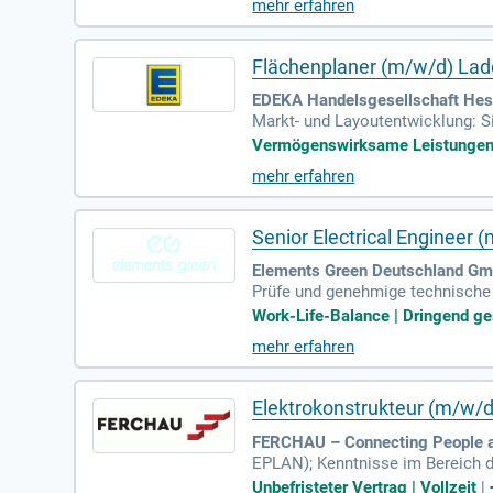
mehr erfahren
Marktposition. In unseren moder
Gründers und CEOs erzielen wir 
werden Sie Teil des PULS-Teams
Flächenplaner (m/w/d) Lad
EDEKA Handelsgesellschaft Hes
Markt- und Layoutentwicklung: Si
ennzahlen und strategischer Zie
Vermögenswirksame Leistungen | 
mehr erfahren
Senior Electrical Engineer 
Elements Green Deutschland G
Prüfe und genehmige technische
zifikationen für alle Komponente
Work-Life-Balance | Dringend ges
mehr erfahren
Elektrokonstrukteur (m/w/d
FERCHAU – Connecting People an
EPLAN); Kenntnisse im Bereich de
Unbefristeter Vertrag | Vollzeit
|