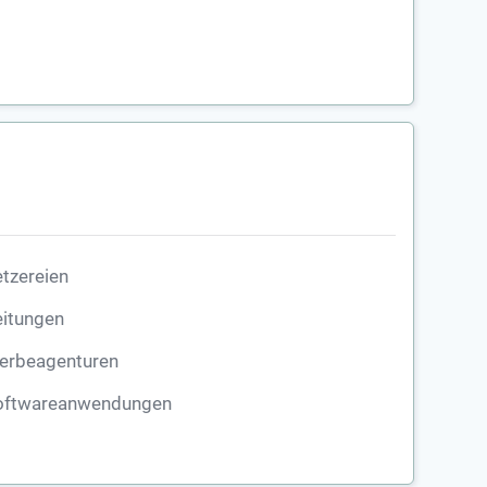
tzereien
eitungen
erbeagenturen
oftwareanwendungen