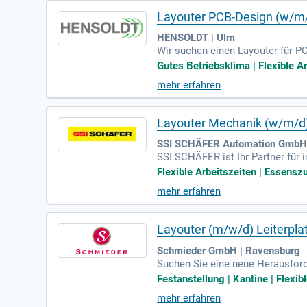
Layouter PCB-Design (w/m
HENSOLDT | Ulm
Wir suchen einen Layouter für P
nverantwortlich Layouts für Hig
Gutes Betriebsklima | Flexible Ar
umenten für die PCB-Produktion 
mehr erfahren
er eine vergleichbare Qualifikat
nsbesondere Mentor Xpedition. B
fil ab.
Layouter Mechanik (w/m/d
SSI SCHÄFER Automation GmbH &
SSI SCHÄFER ist Ihr Partner für 
eiderte Systeme, von vollautomat
Flexible Arbeitszeiten | Essenszu
nehmen zugeschnitten sind. Unse
mehr erfahren
ne umfassende Betreuung garanti
astics an. Unsere Expertise in de
tralogistik!
Layouter (m/w/d) Leiterpla
Schmieder GmbH | Ravensburg
Suchen Sie eine neue Herausforde
-Unternehmen zusammen, und das 
Festanstellung | Kantine | Flexib
ll Bindung. Wir suchen zur Verst
mehr erfahren
t zunächst bis Juni 2027 befriste