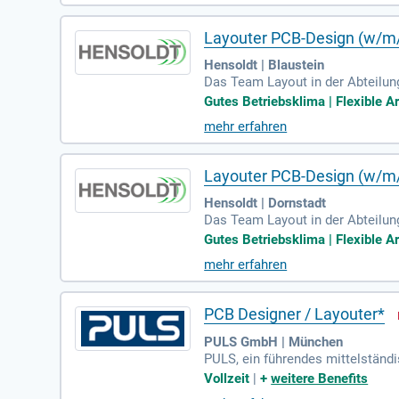
stelle zwischen Hardware und So
Layouter PCB-Design (w/m
Hensoldt | Blaustein
Das Team Layout in der Abteilun
umfassen die eigenverantwortli
Gutes Betriebsklima | Flexible Ar
n. Ein abgeschlossenes Techniker
mehr erfahren
sbesondere Mentor Xpedition. Sie
Arbeitszeiten und zahlreiche Soz
n Unternehmens zu werden!
Layouter PCB-Design (w/m
Hensoldt | Dornstadt
Das Team Layout in der Abteilun
ickeln wir hochkomplexe HF-Modu
Gutes Betriebsklima | Flexible Ar
ung von Layouts für digitale und
mehr erfahren
ung und mehrjährige Erfahrung mi
ogene Work-Life-Balance sowie at
berufliche Entwicklung setzt!
PCB Designer / Layouter*
PULS GmbH | München
PULS, ein führendes mittelständi
mversorgungen. Wir bringen kont
Vollzeit
|
+
weitere Benefits
Field Power Supplies sowie kabe