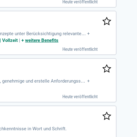
Heute veröffentlicht
e Technologien. Unter der Leitung unseres
Sie sich selbst von unserer Expertise und
onzepte unter Berücksichtigung relevanter K
+
 Vollzeit
|
+
weitere Benefits
Heute veröffentlicht
, genehmige und erstelle Anforderungsspe
+
Heute veröffentlicht
chkenntnisse in Wort und Schrift.