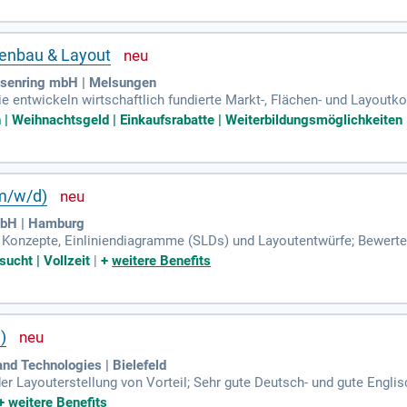
nen Laboren in München forschen und entwickeln wir fortschrittlich
herausragende Ergebnisse im Bereich Stromversorgung. Überzeugen 
!
enbau & Layout
senring mbH | Melsungen
e entwickeln wirtschaftlich fundierte Markt-, Flächen- und Layoutk
lvorgaben.
Weihnachtsgeld | Einkaufsrabatte | Weiterbildungsmöglichkeiten |
(m/w/d)
mbH | Hamburg
 Konzepte, Einliniendiagramme (SLDs) und Layoutentwürfe; Bewerte
n der elektrischen Anlagenperipherie.
ucht | Vollzeit
|
+
weitere Benefits
)
d Technologies | Bielefeld
r Layouterstellung von Vorteil; Sehr gute Deutsch- und gute Englis
+
weitere Benefits