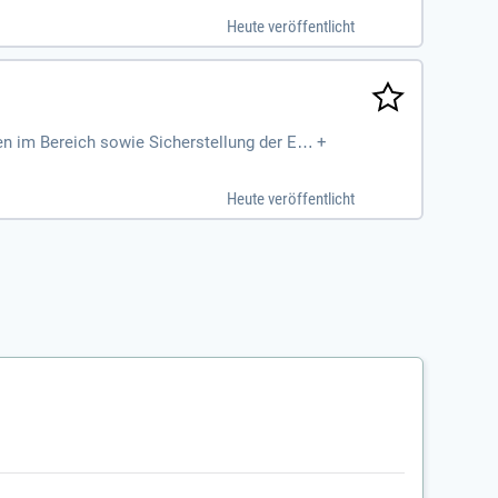
Heute veröffentlicht
en im Bereich sowie Sicherstellung der Ein
+
haltplan- und Layouterstellung
Heute veröffentlicht