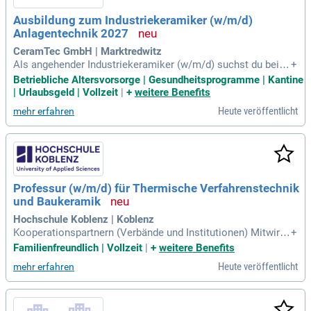
Ausbildung zum Industriekeramiker (w/m/d)
Anlagentechnik 2027
CeramTec GmbH | Marktredwitz
Als angehender Industriekeramiker (w/m/d) suchst du bei a
+
uftretenden Fertigungsfehlern oder Maschinenstörungen na
Betriebliche Altersvorsorge | Gesundheitsprogramme | Kantine
ch Ursachen und beseitigst die Fehler. Du verfügst über eine
| Urlaubsgeld | Vollzeit
|
+
weitere Benefits
n Mittelschulabschluss oder einem höherwertigeren Abschl
Heute veröffentlicht
mehr erfahren
uss.
Professur (w/m/d) für Thermische Verfahrenstechnik
und Baukeramik
Hochschule Koblenz | Koblenz
Kooperationspartnern (Verbände und Institutionen) Mitwirku
+
ng in der akademischen Selbstverwaltung Ihr Profil: Fachlich
Familienfreundlich | Vollzeit
|
+
weitere Benefits
e Expertise im Lehrgebiet der Thermischen Verfahrenstechn
Heute veröffentlicht
mehr erfahren
ik, idealerweise im Fachgebiet der anorganischen nichtmeta
llischen Werkstoffe, Bau- und Architekturkeramik