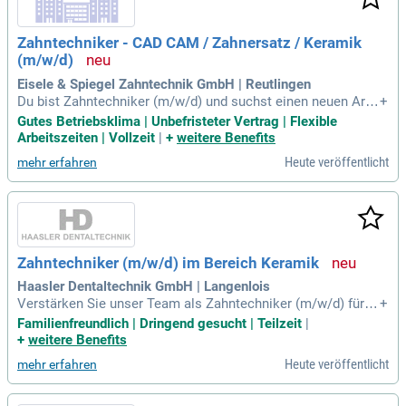
Zahntechniker - CAD CAM / Zahnersatz / Keramik
(m/w/d)
Eisele & Spiegel Zahntechnik GmbH | Reutlingen
Du bist Zahntechniker (m/w/d) und suchst einen neuen Arbe
+
itsplatz? Bei uns findest du einen unbefristeten Vertrag und
Gutes Betriebsklima | Unbefristeter Vertrag | Flexible
einen sicheren Job in einem zukunftsorientierten Labor. Wir
Arbeitszeiten | Vollzeit
|
+
weitere Benefits
bieten dir attraktive Vergütung und flexible Arbeitszeiten, die
Heute veröffentlicht
mehr erfahren
auf deine Bedürfnisse abgestimmt sind. Deine Leidenschaft
und dein Qualitätsbewusstsein werden in unserem familiäre
n Team geschätzt. Zudem fördern wir deine individuelle Wei
terentwicklung durch gezielte Fort- und Weiterbildungen. We
rde Teil eines Umfelds, das Teamgeist und Eigenverantwort
ung großschreibt!
Zahntechniker (m/w/d) im Bereich Keramik
Haasler Dentaltechnik GmbH | Langenlois
Verstärken Sie unser Team als Zahntechniker (m/w/d) für K
+
eramik! Vollzeit/Teilzeit (ab 20 Wochenstunden) in Langenl
Familienfreundlich | Dringend gesucht | Teilzeit
|
ois. Gestalten Sie hochwertige Keramikverblendungen auf Z
+
weitere Benefits
irkon- sowie Metallgerüsten. Einstieg ab sofort möglich!
Heute veröffentlicht
mehr erfahren