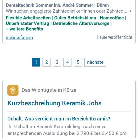
Dentaltechnik Sommer Inh. André Sommer | Düren
Wir suchen engagierte Zahntechniker*innen oder Zahntechn
+
iker-Meister*innen, idealerweise mit Schwerpunkt Kombitec
Flexible Arbeitszeiten | Gutes Betriebsklima | Homeoffice |
hnik und Erfahrung in digitaler Fertigung. In unserem innovat
Unbefristeter Vertrag | Betriebliche Altersvorsorge
|
iven Unternehmen bieten wir eine 35-Stunden-Woche mit fle
+
weitere Benefits
xiblen Arbeitszeiten und der Möglichkeit auf Homeoffice. G
Heute veröffentlicht
mehr erfahren
enießen Sie ein unbefristetes Arbeitsverhältnis, betriebliche
Altersvorsorge sowie Urlaubs- und Weihnachtsgeld. Profitie
ren Sie von 25 Urlaubstagen im Jahr und einem angenehme
n Betriebsklima in einem dynamischen Team. Bei schönem
Wetter können Sie Ihre Pausen im Grünen verbringen. Unser
1
2
3
4
5
nächste
e zentrale Lage garantiert eine gute Anbindung an öffentlich
e Verkehrsmittel und eigene Parkplätze.
Das Wichtigste in Kürze
Kurzbeschreibung Keramik Jobs
Gehalt: Was verdient man im Bereich Keramik?
Ihr Gehalt im Bereich Keramik liegt nach einer
entsprechenden Ausbildung bei 2.790 € bis 3.450 € pro