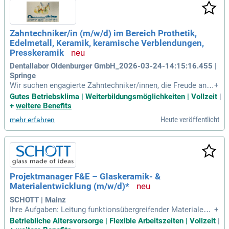
Zahntechniker/in (m/w/d) im Bereich Prothetik,
Edelmetall, Keramik, keramische Verblendungen,
Presskeramik
Dentallabor Oldenburger GmbH_2026-03-24-14:15:16.455 |
Springe
Wir suchen engagierte Zahntechniker/innen, die Freude an h
+
erausfordernder Teamarbeit haben. Werde Teil unseres koll
Gutes Betriebsklima | Weiterbildungsmöglichkeiten | Vollzeit
|
egialen Arbeitsumfelds, wo deine Fähigkeiten geschätzt und
+
weitere Benefits
gefördert werden. Deine Hauptaufgaben umfassen das Anfe
Heute veröffentlicht
mehr erfahren
rtigen von keramischen Verblendungen, das Bearbeiten und
Anpassen von Gerüsten sowie die Herstellung von Prothese
n. Diese Position ist ideal für dich, wenn du am Anfang dein
er Karriere stehst oder dich weiterentwickeln möchtest. Wic
htig sind jedoch fundierte Kenntnisse und praktische Erfahr
ung in der Zahntechnik. Wir bieten attraktive Sozialleistunge
Projektmanager F&E – Glaskeramik- &
n sowie umfassende Fort- und Weiterbildungsmöglichkeite
Materialentwicklung (m/w/d)*
n, um deine Karriere voranzubringen.
SCHOTT | Mainz
Ihre Aufgaben: Leitung funktionsübergreifender Materialent
+
wicklungsprojekte für Gläser und Glaskeramiken – von der f
Betriebliche Altersvorsorge | Flexible Arbeitszeiten | Vollzeit
|
rühen Konzeptphase und dem Laborscreening über Pilotvers