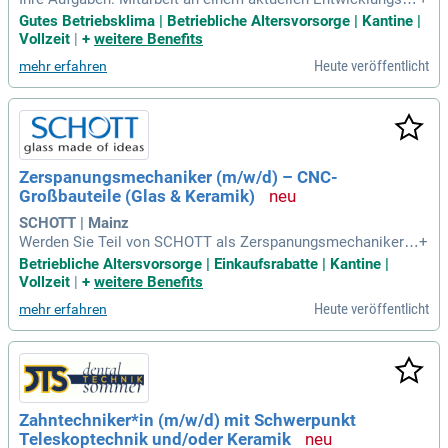
ojekt im Bereich technischer Gläser und Glaskeramiken; An
Gutes Betriebsklima | Betriebliche Altersvorsorge | Kantine |
alyse und Bewertung von Materialeigenschaften und Prozes
Vollzeit
|
+
weitere Benefits
szusammenhängen; Durchführung von Literatur- und Patentr
Heute veröffentlicht
mehr erfahren
echerchen; Planung, Durchführung
Zerspanungsmechaniker (m/w/d) – CNC-
Großbauteile (Glas & Keramik)
SCHOTT | Mainz
Werden Sie Teil von SCHOTT als Zerspanungsmechaniker/i
+
n oder Industriemechaniker/in! Mit Ihrer abgeschlossenen B
Betriebliche Altersvorsorge | Einkaufsrabatte | Kantine |
erufsausbildung und Erfahrung in der Dreh- und Frästechnik
Vollzeit
|
+
weitere Benefits
tragen Sie entscheidend zum Erfolg unseres Unternehmens
Heute veröffentlicht
mehr erfahren
bei. Profitieren Sie von zahlreichen Benefits wie flexible Arb
eitszeiten und betriebliche Altersvorsorge, die auf Ihre indivi
duellen Ziele abgestimmt sind. Unsere Unternehmenskultur
fördert Menschlichkeit, Diversität und Inklusivität, sodass Si
e sich entfalten können. Bei SCHOTT wissen wir, dass moti
vierte Mitarbeitende der Schlüssel zu unserem Erfolg sind.
Zahntechniker*in (m/w/d) mit Schwerpunkt
Entdecken Sie tolle Karrierechancen in einem innovativen u
Teleskoptechnik und/oder Keramik
nd unterstützenden Umfeld!