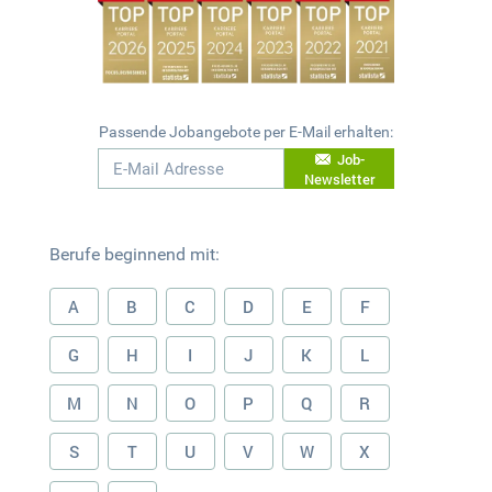
Passende Jobangebote per E-Mail erhalten:
Job-
Newsletter
Berufe beginnend mit:
A
B
C
D
E
F
G
H
I
J
K
L
M
N
O
P
Q
R
S
T
U
V
W
X