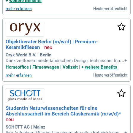
+
weitere Benefits
uche und den industriellen Transfer bis hin zur Implementier
Heute veröffentlicht
mehr erfahren
ung in den Business
Objektberater Berlin (m/w/d) | Premium-
Keramikfliesen
Oryx World B.V. | Berlin
Dank zeitlosem niederländischem Design, technischer Inno
+
vation und der weltweit anerkannten Cradle-to-Cradle-Gold-Z
Homeoffice | Firmenwagen | Vollzeit
|
+
weitere Benefits
ertifizierung zählt Mosa zur absoluten Spitze im Bereich nac
Heute veröffentlicht
mehr erfahren
hhaltiger Keramik.
StudentIn Naturwissenschaften für eine
Abschlussarbeit im Bereich Glaskeramik (m/w/d)*
SCHOTT AG | Mainz
Ihre Aufgaben: Mitarbeit an einem aktuellen Entwicklungspr
+