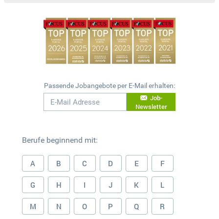
Passende Jobangebote per E-Mail erhalten:
Job-
Newsletter
Berufe beginnend mit:
A
B
C
D
E
F
G
H
I
J
K
L
M
N
O
P
Q
R