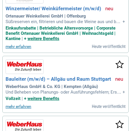
Winzermeister/ Weinküfermeister (m/w/d)
Ortenauer Weinkellerei GmbH | Offenburg
Süßreserven ein, filtrieren und bauen die Weine aus und bere
+
iten die Abfüllung nach Vorgabe vor); Sie kümmern sich um
Einkaufsrabatte | Betriebliche Altersvorsorge | Corporate
die Rebbegehung, Selektionsanlagen und Traubenanahme; S
Benefit Ortenauer Weinkellerei GmbH | Weihnachtsgeld |
ie arbeiten im Bereich der Abfüllung mit; Sie entlasten und v
Kantine
|
+
weitere Benefits
ertreten die/den erste/n Kellermeister
Heute veröffentlicht
mehr erfahren
Bauleiter (m/w/d) – Allgäu und Raum Stuttgart
WeberHaus GmbH & Co. KG | Kempten (Allgäu)
Und Beheben von Planungs- oder Ausführungsfehlern; Erstel
+
lung von Protokollen, Berichten und Nachtragsangeboten; V
Vollzeit
|
+
weitere Benefits
erantwortung für die Einhaltung aller Arbeitsschutz- und Bau
Heute veröffentlicht
mehr erfahren
vorschriften; Abnahme und Dokumentation von Bauleistung
en, wie Bodenplatten, Kellerdecken