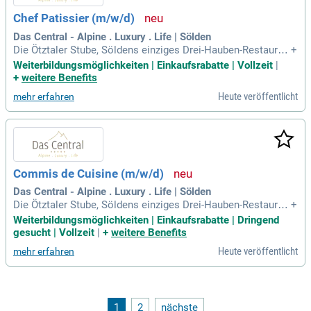
Chef Patissier (m/w/d)
Das Central - Alpine . Luxury . Life | Sölden
Die Ötztaler Stube, Söldens einziges Drei-Hauben-Restauran
+
t, kredenzt kulinarische Meisterwerke, während die Zwei-Ha
Weiterbildungsmöglichkeiten | Einkaufsrabatte | Vollzeit
|
uben-Küche im ice Q auf 3.048 Metern in stylischer Loungea
+
weitere Benefits
tmosphäre mit alpiner Haute Cuisine auf höchstem Niveau
Heute veröffentlicht
mehr erfahren
verwöhnt.
Commis de Cuisine (m/w/d)
Das Central - Alpine . Luxury . Life | Sölden
Die Ötztaler Stube, Söldens einziges Drei-Hauben-Restauran
+
t, kredenzt kulinarische Meisterwerke, während die Zwei-Ha
Weiterbildungsmöglichkeiten | Einkaufsrabatte | Dringend
uben-Küche im ice Q auf 3.048 Metern in stylischer Loungea
gesucht | Vollzeit
|
+
weitere Benefits
tmosphäre mit alpiner Haute Cuisine auf höchstem Niveau
Heute veröffentlicht
mehr erfahren
verwöhnt.
1
2
nächste