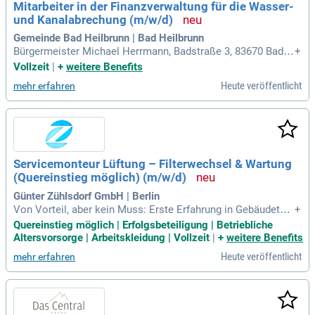
Mitarbeiter in der Finanzverwaltung für die Wasser-
und Kanalabrechung (m/w/d)
Gemeinde Bad Heilbrunn | Bad Heilbrunn
Bürgermeister Michael Herrmann, Badstraße 3, 83670 Bad H
+
eilbrunn; oder per E-Mail an.
Vollzeit
|
+
weitere Benefits
Heute veröffentlicht
mehr erfahren
Servicemonteur Lüftung – Filterwechsel & Wartung
(Quereinstieg möglich) (m/w/d)
Günter Zühlsdorf GmbH | Berlin
Von Vorteil, aber kein Muss: Erste Erfahrung in Gebäudetec
+
hnik, Hausmeisterei oder Kundendienst; Schein „Elektrofach
Quereinstieg möglich | Erfolgsbeteiligung | Betriebliche
kraft für festgelegte Tätigkeiten" bereits vorhanden; Erfahrun
Altersvorsorge | Arbeitskleidung | Vollzeit
|
+
weitere Benefits
g im Umgang mit Wohnungsbaugesellschaften und Hausver
Heute veröffentlicht
mehr erfahren
waltungen; Vorerfahrung