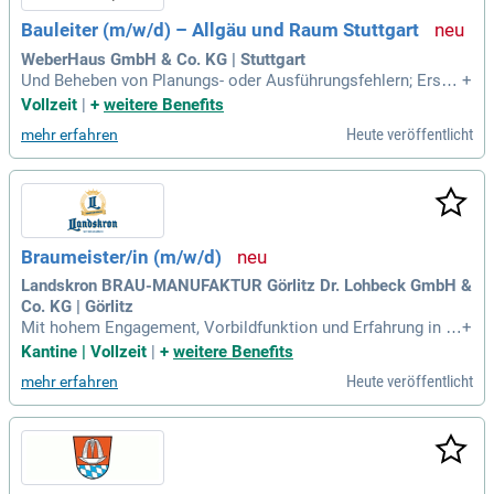
Bauleiter (m/w/d) – Allgäu und Raum Stuttgart
WeberHaus GmbH & Co. KG | Stuttgart
Und Beheben von Planungs- oder Ausführungsfehlern; Erstel
+
lung von Protokollen, Berichten und Nachtragsangeboten; V
Vollzeit
|
+
weitere Benefits
erantwortung für die Einhaltung aller Arbeitsschutz- und Bau
Heute veröffentlicht
mehr erfahren
vorschriften; Abnahme und Dokumentation von Bauleistung
en, wie Bodenplatten, Kellerdecken
Braumeister/in (m/w/d)
Landskron BRAU-MANUFAKTUR Görlitz Dr. Lohbeck GmbH &
Co. KG | Görlitz
Mit hohem Engagement, Vorbildfunktion und Erfahrung in d
+
er Personalführung; Sie behalten den Überblick in turbulente
Kantine | Vollzeit
|
+
weitere Benefits
n Zeiten, packen im Team mit an; Erfahrungen im Projektma
Heute veröffentlicht
mehr erfahren
nagement (Ausbau Lagerkeller und alternative Energieanlag
en).