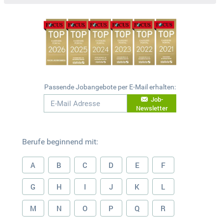
Passende Jobangebote per E-Mail erhalten:
Job-
Newsletter
Berufe beginnend mit:
A
B
C
D
E
F
G
H
I
J
K
L
M
N
O
P
Q
R