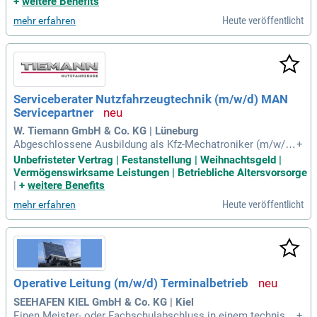
+
weitere Benefits
au; Solide Kenntnisse in den Bereichen der Bauausführung;
Heute veröffentlicht
mehr erfahren
Sichere Kenntnisse der
Serviceberater Nutzfahrzeugtechnik (m/w/d) MAN
Servicepartner
W. Tiemann GmbH & Co. KG | Lüneburg
Abgeschlossene Ausbildung als Kfz-Mechatroniker (m/w/d)
+
oder eine ähnliche Qualifikation; Weiterbildung zum Kfz-Mei
Unbefristeter Vertrag | Festanstellung | Weihnachtsgeld |
ster (m/w/d), idealerweise im Bereich Nutzfahrzeugtechnik,
Vermögenswirksame Leistungen | Betriebliche Altersvorsorge
oder zum Landmaschinenmechanikermeister (m/w/d); Erfah
|
+
weitere Benefits
rung als Serviceberater
Heute veröffentlicht
mehr erfahren
Operative Leitung (m/w/d) Terminalbetrieb
SEEHAFEN KIEL GmbH & Co. KG | Kiel
Einen Meister- oder Fachschulabschluss in einem technisch
+