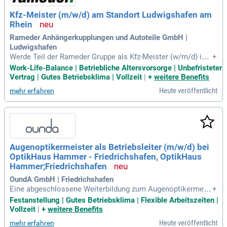
Kfz-Meister (m/w/d) am Standort Ludwigshafen am
Rhein
Rameder Anhängerkupplungen und Autoteile GmbH |
Ludwigshafen
Werde Teil der Rameder Gruppe als Kfz-Meister (w/m/d) in L
+
udwigshafen am Rhein! Als Europas Marktführer im Bereich
Work-Life-Balance | Betriebliche Altersvorsorge | Unbefristeter
Anhängerkupplungen und Transportlösungen bieten wir herv
Vertrag | Gutes Betriebsklima | Vollzeit
|
+
weitere Benefits
orragende Karrierechancen. Hast du eine Leidenschaft für A
Heute veröffentlicht
mehr erfahren
utos und freut es dich, an hochwertigen Produkten zu arbeit
en? In unseren 50 Montagepoints in Deutschland übernimm
st du die Montage von Anhängerkupplungen sowie die Instal
lation von Elektrosätzen. Wir suchen saubere, sorgfältige Ar
beitsweise und eine abgeschlossene Weiterbildung zum Kfz
-Meister (m/w/d). Sei Teil unseres engagierten Teams und g
Augenoptikermeister als Betriebsleiter (m/w/d) bei
estalte gemeinsam einen aktiven Lebensstil in der Natur!
OptikHaus Hammer - Friedrichshafen, OptikHaus
Hammer;Friedrichshafen
OundA GmbH | Friedrichshafen
Eine abgeschlossene Weiterbildung zum Augenoptikermeist
+
er Freude daran, Verantwortung für einen Betrieb und ein Te
Festanstellung | Gutes Betriebsklima | Flexible Arbeitszeiten |
am zu übernehmen Erste Führungserfahrung ist von Vorteil,
Vollzeit
|
+
weitere Benefits
aber kein Muss, wenn du den nächsten beruflichen Schritt g
Heute veröffentlicht
mehr erfahren
ehen möchtest Eine wertschätzende