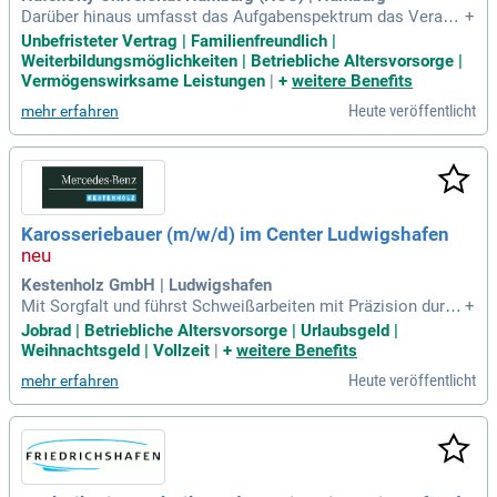
Stahlbau. Bringen Sie Ihre mehrjährige Erfahrung in der Indu
Darüber hinaus umfasst das Aufgabenspektrum das Verans
+
strie mit!
taltungsmanagement, den Arbeits- und Gesundheitsschutz s
Unbefristeter Vertrag | Familienfreundlich |
owie die Bereiche Haustechnik und Hausmeister sowie der
Weiterbildungsmöglichkeiten | Betriebliche Altersvorsorge |
Hörsaal- und Gerätetechnik.
Vermögenswirksame Leistungen
|
+
weitere Benefits
Heute veröffentlicht
mehr erfahren
Karosseriebauer (m/w/d) im Center Ludwigshafen
Kestenholz GmbH | Ludwigshafen
Mit Sorgfalt und führst Schweißarbeiten mit Präzision durc
+
h, um sicherzustellen, dass die Ergebnisse unseren hohen Q
Jobrad | Betriebliche Altersvorsorge | Urlaubsgeld |
ualitätsstandards entsprechen; Unfallinstandsetzungen mei
Weihnachtsgeld | Vollzeit
|
+
weitere Benefits
sterst Du mit Geschick, während Du Bauteile montierst und
Heute veröffentlicht
mehr erfahren
mit präzisen Richtarbeiten