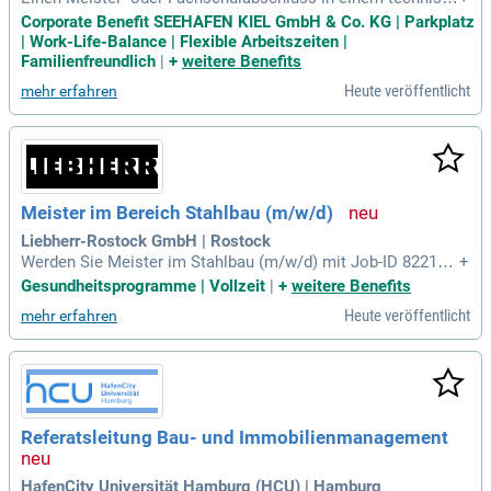
en oder vergleichbaren Bereich und/oder weisen eine kaufm
Corporate Benefit SEEHAFEN KIEL GmbH & Co. KG | Parkplatz
ännische Ausbildung im maritimen Bereich mit relevanter B
| Work-Life-Balance | Flexible Arbeitszeiten |
erufserfahrung auf; Sehr gute Kenntnisse und praktische Erf
Familienfreundlich
|
+
weitere Benefits
ahrungen in der Führung
Heute veröffentlicht
mehr erfahren
Meister im Bereich Stahlbau (m/w/d)
Liebherr-Rostock GmbH | Rostock
Werden Sie Meister im Stahlbau (m/w/d) mit Job-ID 82219 u
+
nd leiten Sie ein engagiertes Team von rund 60 Mitarbeitend
Gesundheitsprogramme | Vollzeit
|
+
weitere Benefits
en. Ihre Aufgabe umfasst die Verantwortung für die terming
Heute veröffentlicht
mehr erfahren
erechte und qualitative Fertigung komplexer Stahlbaukomp
onenten für anspruchsvolle Projekte wie Hafenmobil-, Offsh
ore- und Schiffskrane. Sie optimieren Produktionsprozesse
unter modernsten Standards und arbeiten eng mit den Abteil
ungen Konstruktion, Arbeitsvorbereitung, Qualitätssicherung
und Logistik zusammen. Ihre Führungsstärke und Ihr techni
Referatsleitung Bau- und Immobilienmanagement
sches Know-how sind entscheidend, um hohe Qualitäts- und
Sicherheitsstandards einzuhalten. Voraussetzung: Abgeschl
ossene Ausbildung als Industriemeister oder Techniker im
HafenCity Universität Hamburg (HCU) | Hamburg