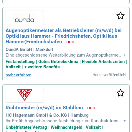
Augenoptikermeister als Betriebsleiter (m/w/d) bei
OptikHaus Hammer - Friedrichshafen, OptikHaus
Hammer;Friedrichshafen
OundA GmbH | Markdorf
Eine abgeschlossene Weiterbildung zum Augenoptikermeist
+
er Freude daran, Verantwortung für einen Betrieb und ein Te
Festanstellung | Gutes Betriebsklima | Flexible Arbeitszeiten |
am zu übernehmen Erste Führungserfahrung ist von Vorteil,
Vollzeit
|
+
weitere Benefits
aber kein Muss, wenn du den nächsten beruflichen Schritt g
Heute veröffentlicht
mehr erfahren
ehen möchtest Eine wertschätzende
Richtmeister (m/w/d) im Stahlbau
HC Hagemann GmbH & Co. KG | Hamburg
Ihr Profil: Abgeschlossene Ausbildung zum Konstruktions-m
+
echaniker oder Bautechniker oder Meister oder eine verglei
Unbefristeter Vertrag | Weihnachtsgeld | Vollzeit
|
chbare Ausbildung; Mehrjährige Erfahrung im Bereich Stahlb