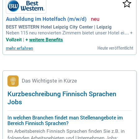
Ausbildung im Hotelfach (m/w/d)
BEST WESTERN Hotel Leipzig City Center | Leipzig
Neben 115 neu renovierten Zimmern bietet unser Hotel eine
+
Wellnessbereich mit finnischer Sauna, ein gemütliches Früh
Vollzeit
|
+
weitere Benefits
stücksrestaurant und eine Lobby; Bar.
Heute veröffentlicht
mehr erfahren
Das Wichtigste in Kürze
Kurzbeschreibung Finnisch Sprachen
Jobs
In welchen Branchen findet man Stellenangebote im
Bereich Finnisch Sprachen?
Im Arbeitsbereich Finnisch Sprachen finden Sie z.B. in
folgenden Arbeitsgebieten und Unternehmen Jobs: