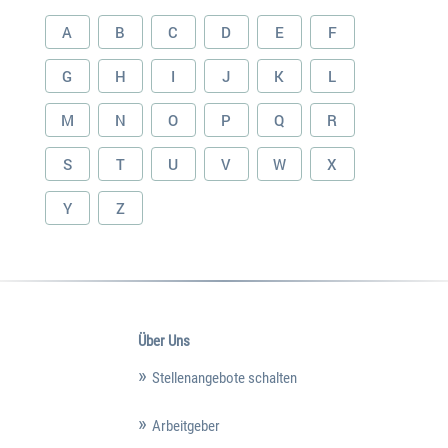
A
B
C
D
E
F
G
H
I
J
K
L
M
N
O
P
Q
R
S
T
U
V
W
X
Y
Z
Über Uns
Stellenangebote schalten
Arbeitgeber