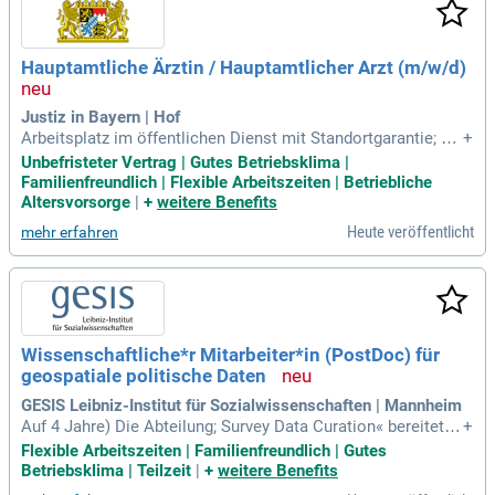
Hauptamtliche Ärztin / Hauptamtlicher Arzt (m/w/d)
Justiz in Bayern | Hof
Arbeitsplatz im öffentlichen Dienst mit Standortgarantie; ein
+
en Arbeitsplatz in der kreisfreien Stadt Hof in der „Genussre
Unbefristeter Vertrag | Gutes Betriebsklima |
gion Oberfranken“ mit reizvoller geographischer Lage, große
Familienfreundlich | Flexible Arbeitszeiten | Betriebliche
m Freizeit- und Kulturangebot (Untreusee, Theater, Hofer Sy
Altersvorsorge
|
+
weitere Benefits
mphoniker, Hofer Filmtage
Heute veröffentlicht
mehr erfahren
Wissenschaftliche*r Mitarbeiter*in (PostDoc) für
geospatiale politische Daten
GESIS Leibniz-Institut für Sozialwissenschaften | Mannheim
Auf 4 Jahre) Die Abteilung; Survey Data Curation« bereitet s
+
ozialwissenschaftliche Forschungsdaten fast aller Art für S
Flexible Arbeitszeiten | Familienfreundlich | Gutes
ekundärnutzungen auf, um die soziologische und politikwis
Betriebsklima | Teilzeit
|
+
weitere Benefits
senschaftliche Forschung besonders im Hinblick auf räumli