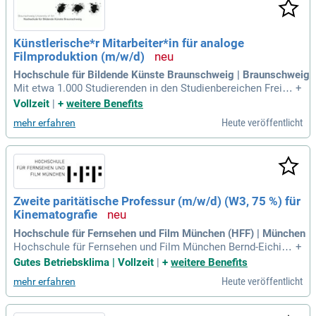
Künstlerische*r Mitarbeiter*in für analoge
Filmproduktion (m/w/d)
Hochschule für Bildende Künste Braunschweig | Braunschweig
Mit etwa 1.000 Studierenden in den Studienbereichen Freie
+
Kunst, Kunstpädagogik/Kunst Lehramt, Darstellendes Spiel,
Vollzeit
|
+
weitere Benefits
Design, Visuelle Kommunikation, Kunstwissenschaft und M
Heute veröffentlicht
mehr erfahren
edienwissenschaften gehört die HBK zu den großen Kunsth
ochschulen in Deutschland
Zweite paritätische Professur (m/w/d) (W3, 75 %) für
Kinematografie
Hochschule für Fernsehen und Film München (HFF) | München
Hochschule für Fernsehen und Film München Bernd-Eiching
+
er-Platz 1 80333 München Website: www.hff-muc.de Wissen
Gutes Betriebsklima | Vollzeit
|
+
weitere Benefits
schaft Forschung Filmforscher Forscherin Professor Profes
Heute veröffentlicht
mehr erfahren
sorin Hochschule Lehre Hochschullehrer Hochschullehreri
n.