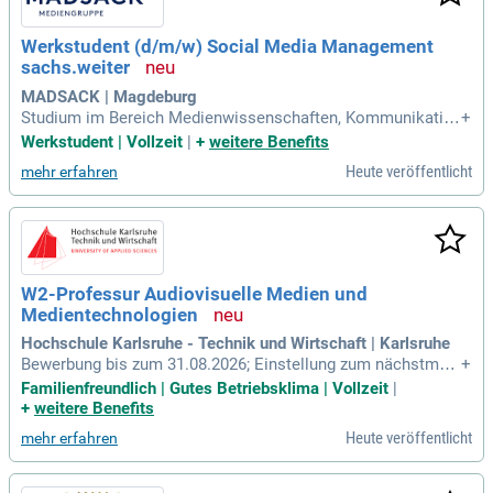
Werkstudent (d/m/w) Social Media Management
sachs.weiter
MADSACK | Magdeburg
Studium im Bereich Medienwissenschaften, Kommunikatio
+
n oder ähnlichen Fachrichtungen; Begeisterung für Magdebu
Werkstudent | Vollzeit
|
+
weitere Benefits
rg & seine Event- und Gastro-Szene; Erste Erfahrung im Film
Heute veröffentlicht
mehr erfahren
en und Schneiden von Kurzvideos, optimalerweise mit Cap
Cut; Kreatives Gespür für
W2-Professur Audiovisuelle Medien und
Medientechnologien
Hochschule Karlsruhe - Technik und Wirtschaft | Karlsruhe
Bewerbung bis zum 31.08.2026; Einstellung zum nächstmög
+
lichen Termin: Wir sind eine der größten und forschungsstär
Familienfreundlich | Gutes Betriebsklima | Vollzeit
|
ksten Hochschulen für angewandte Wissenschaften in Bade
+
weitere Benefits
n-Württemberg und stehen für Kompetenz, Praxisorientierun
Heute veröffentlicht
mehr erfahren
g und Nachhaltigkeit.