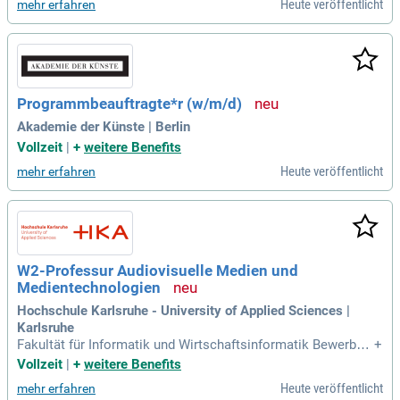
Heute veröffentlicht
mehr erfahren
ch und zeitlich vergleichende
Programmbeauftragte*r (w/m/d)
Akademie der Künste | Berlin
Vollzeit
|
+
weitere Benefits
Heute veröffentlicht
mehr erfahren
W2-Professur Audiovisuelle Medien und
Medientechnologien
Hochschule Karlsruhe - University of Applied Sciences |
Karlsruhe
Fakultät für Informatik und Wirtschaftsinformatik Bewerbun
+
g bis zum 31.08.2026 Einstellung zum nächstmöglichen Ter
Vollzeit
|
+
weitere Benefits
min logo; HS Karlsruhe Wir sind eine der größten und forsch
Heute veröffentlicht
mehr erfahren
ungsstärksten Hochschulen für angewandte Wissenschafte