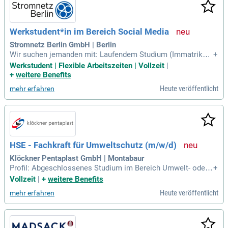
Werkstudent*in im Bereich Social Media
Stromnetz Berlin GmbH | Berlin
Wir suchen jemanden mit: Laufendem Studium (Immatrikula
+
tion) der Studienrichtung Kommunikationswissenschaften/-
Werkstudent | Flexible Arbeitszeiten | Vollzeit
|
management Medienwissenschaften, Marketing, Public Rela
+
weitere Benefits
tion oder einem vergleichbaren Studium; einer Leidenschaft
Heute veröffentlicht
mehr erfahren
für Social Media und sehr
HSE - Fachkraft für Umweltschutz (m/w/d)
Klöckner Pentaplast GmbH | Montabaur
Profil: Abgeschlossenes Studium im Bereich Umwelt- oder I
+
ngenieurswissenschaften oder ähnlich; Ausgebildete Fachkr
Vollzeit
|
+
weitere Benefits
aft für Arbeitssicherheit aus der kunststoffverarbeitenden In
Heute veröffentlicht
mehr erfahren
dustrie; Mehrjährige Berufserfahrung in der kunststoffverarb
eitenden Industrie