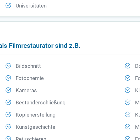
Universitäten
ls Filmrestaurator sind z.B.
Bildschnitt
D
Fotochemie
Fo
Kameras
K
Bestanderschließung
M
Kopieherstellung
Ku
Kunstgeschichte
Mi
Retuschieren
Fo