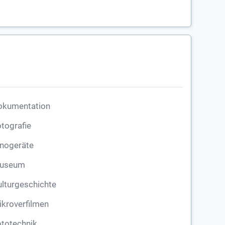
okumentation
tografie
inogeräte
useum
lturgeschichte
kroverfilmen
totechnik