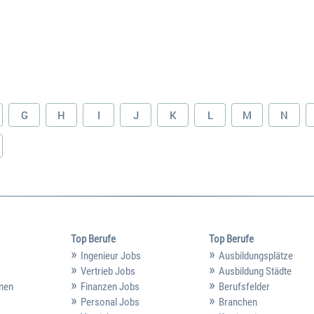
G
H
I
J
K
L
M
N
Top Berufe
Top Berufe
Ingenieur Jobs
Ausbildungsplätze
Vertrieb Jobs
Ausbildung Städte
hmen
Finanzen Jobs
Berufsfelder
Personal Jobs
Branchen