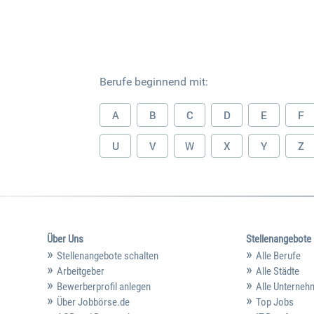
Berufe beginnend mit:
A
B
C
D
E
F
U
V
W
X
Y
Z
Über Uns
Stellenangebote
Stellenangebote schalten
Alle Berufe
Arbeitgeber
Alle Städte
Bewerberprofil anlegen
Alle Unterne
Über Jobbörse.de
Top Jobs