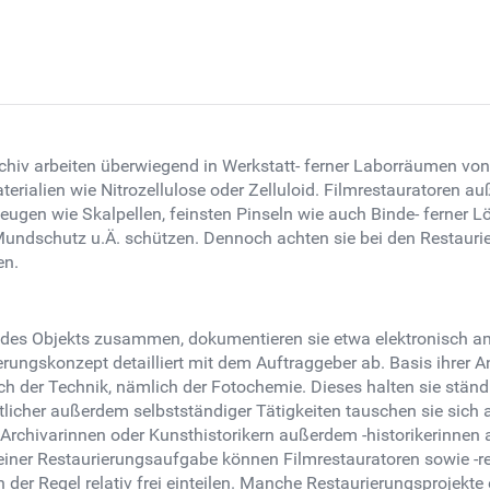
e
chiv arbeiten überwiegend in Werkstatt- ferner Laborräumen vo
erialien wie Nitrozellulose oder Zelluloid. Filmrestauratoren a
ugen wie Skalpellen, feinsten Pinseln wie auch Binde- ferner Lös
undschutz u.Ä. schützen. Dennoch achten sie bei den Restaurier
en.
se des Objekts zusammen, dokumentieren sie etwa elektronisc
ungskonzept detailliert mit dem Auftraggeber ab. Basis ihrer A
ch der Technik, nämlich der Fotochemie. Dieses halten sie stän
tlicher außerdem selbstständiger Tätigkeiten tauschen sie sich 
r Archivarinnen oder Kunsthistorikern außerdem -historikerinne
lb einer Restaurierungsaufgabe können Filmrestauratoren sowie -
er Regel relativ frei einteilen. Manche Restaurierungsprojekte 