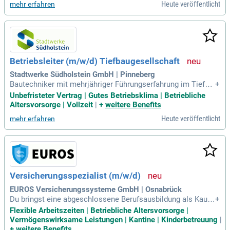
Heute veröffentlicht
mehr erfahren
Betriebsleiter (m/w/d) Tiefbaugesellschaft
Stadtwerke Südholstein GmbH | Pinneberg
Bautechniker mit mehrjähriger Führungserfahrung im Tiefba
+
u; Mehrjährige Berufserfahrung, möglichst im Leitungsbau a
Unbefristeter Vertrag | Gutes Betriebsklima | Betriebliche
us dem energiewirtschaftlichen Bereich; Ausgeprägte Lernb
Altersvorsorge | Vollzeit
|
+
weitere Benefits
ereitschaft für neue Themen; Teamfähigkeit, Kommunikatio
Heute veröffentlicht
mehr erfahren
nsstärke, Empathie und
Versicherungsspezialist (m/w/d)
EUROS Versicherungssysteme GmbH | Osnabrück
Du bringst eine abgeschlossene Berufsausbildung als Kauf
+
mann/ Kauffrau für Versicherungen und Finanzen und ideale
Flexible Arbeitszeiten | Betriebliche Altersvorsorge |
rweise eine Weiterbildung zum Versicherungsfachwirt (m/
Vermögenswirksame Leistungen | Kantine | Kinderbetreuung
|
w/d) oder ein betriebswirtschaftliches Studium im Versiche
+
weitere Benefits