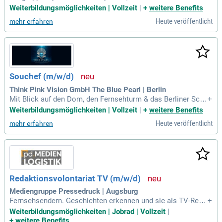
gkeiten sowie ausgeprägte Live-Sicherheit in Bild und Ton; S
Weiterbildungsmöglichkeiten | Vollzeit
|
+
weitere Benefits
icherer und routinierter Umgang mit Video-Ausrüstung und
Heute veröffentlicht
mehr erfahren
Content-Management-Systemen sowie der Hörfunktechnik;
Fundierte Kenntnisse zu wirtschaftlich
Souchef (m/w/d)
Think Pink Vision GmbH The Blue Pearl | Berlin
Mit Blick auf den Dom, den Fernsehturm & das Berliner Schl
+
oss. Anstellungsart: Vollzeit. Du liebst Verantwortung, Struk
Weiterbildungsmöglichkeiten | Vollzeit
|
+
weitere Benefits
tur und willst mitgestalten? Dann komm in unser kreatives F
Heute veröffentlicht
mehr erfahren
ührungsteam und bring The Blue Pearl kulinarisch zum Leuc
hten.
Redaktionsvolontariat TV (m/w/d)
Mediengruppe Pressedruck | Augsburg
Fernsehsendern. Geschichten erkennen und sie als TV-Repo
+
rtagen umsetzen. Das bringst Du mit: Leidenschaft für hoch
Weiterbildungsmöglichkeiten | Jobrad | Vollzeit
|
wertige TV- und Streamingangebote im Factualbereich. Inter
+
weitere Benefits