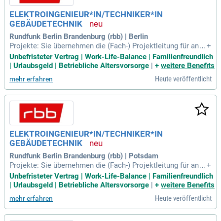
ELEKTROINGENIEUR*IN/TECHNIKER*IN
GEBÄUDETECHNIK
Rundfunk Berlin Brandenburg (rbb) | Berlin
Projekte: Sie übernehmen die (Fach-) Projektleitung für ansp
+
ruchsvolle Baumaßnahmen in einem modernen Medienhau
Unbefristeter Vertrag | Work-Life-Balance | Familienfreundlich
s, bereiten diese unter Berücksichtigung von Energieeffizien
| Urlaubsgeld | Betriebliche Altersvorsorge
|
+
weitere Benefits
z und Wirtschaftlichkeit vor und setzen diese z.T. mit extern
Heute veröffentlicht
mehr erfahren
en Planungspartnern
ELEKTROINGENIEUR*IN/TECHNIKER*IN
GEBÄUDETECHNIK
Rundfunk Berlin Brandenburg (rbb) | Potsdam
Projekte: Sie übernehmen die (Fach-) Projektleitung für ansp
+
ruchsvolle Baumaßnahmen in einem modernen Medienhau
Unbefristeter Vertrag | Work-Life-Balance | Familienfreundlich
s, bereiten diese unter Berücksichtigung von Energieeffizien
| Urlaubsgeld | Betriebliche Altersvorsorge
|
+
weitere Benefits
z und Wirtschaftlichkeit vor und setzen diese z.T. mit extern
Heute veröffentlicht
mehr erfahren
en Planungspartnern