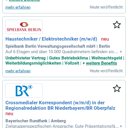
rungsumfeld mit; Mehrjährige
Heute veröffentlicht
mehr erfahren
Haustechniker / Elektrotechniker (m/w/d)
Spielbank Berlin Verwaltungsgesellschaft mbH | Berlin
Auf 6 Etagen und über 10.000 Quadratmetern befinden sich
+
Spiel-, Gastronomie- und Geschäftsräumlichkeiten. Darüber
Unbefristeter Vertrag | Gutes Betriebsklima | Weihnachtsgeld |
hinaus betreibt das Unternehmen 3 Nebenstandorte am Fer
Weiterbildungsmöglichkeiten | Vollzeit
|
+
weitere Benefits
nsehturm, an der Ellipse Spandau und am Ku ‘damm.
Heute veröffentlicht
mehr erfahren
Crossmedialer Korrespondent (w/m/d) in der
Regionalredaktion BR Niederbayern/BR Oberpfalz
Bayerischer Rundfunk | Amberg
Zielgruppenspezifischen Ansprache; Gute Präsentationsfähi
+