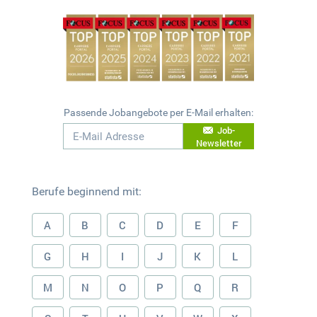
Passende Jobangebote per E-Mail erhalten:
Job-
Newsletter
Berufe beginnend mit:
A
B
C
D
E
F
G
H
I
J
K
L
M
N
O
P
Q
R