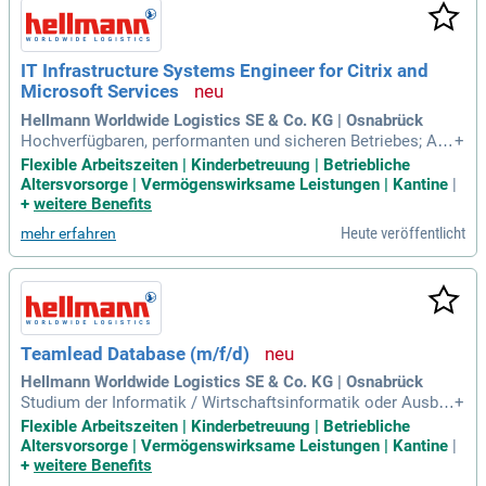
IT Infrastructure Systems Engineer for Citrix and
Microsoft Services
Hellmann Worldwide Logistics SE & Co. KG | Osnabrück
Hochverfügbaren, performanten und sicheren Betriebes; Aut
+
omatisierungen und Optimierung administrativer Aufgaben u
Flexible Arbeitszeiten | Kinderbetreuung | Betriebliche
nd Prozesse; Teamübergreifende Projektarbeit; Übernahme
Altersvorsorge | Vermögenswirksame Leistungen | Kantine
|
von Rufbereitschaft: Erfolgreich abgeschlossene Ausbildun
+
weitere Benefits
g im IT-Bereich, Studium der Wirtschaftsinformatik
Heute veröffentlicht
mehr erfahren
Teamlead Database (m/f/d)
Hellmann Worldwide Logistics SE & Co. KG | Osnabrück
Studium der Informatik / Wirtschaftsinformatik oder Ausbil
+
dung mit IT-Schwerpunkt. Mehrjährige Berufserfahrung im D
Flexible Arbeitszeiten | Kinderbetreuung | Betriebliche
atenbank-Umfeld (Oracle ab 11g und/oder MS SQL ab 2008R
Altersvorsorge | Vermögenswirksame Leistungen | Kantine
|
2), Zertifizierung wünschenswert.
+
weitere Benefits