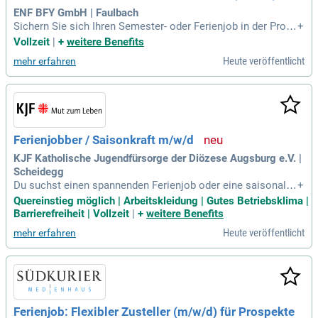
ie Zukunft der Patientenversorgung aktiv mit!
ENF BFY GmbH | Faulbach
Sichern Sie sich Ihren Semester- oder Ferienjob in der Produ
+
ktion (w/m/d) am Standort Faulbach! Vom 17.08.2026 bis 1
Vollzeit
|
+
weitere Benefits
1.09.2026 bieten wir eine befristete Vollzeittätigkeit in eine
Heute veröffentlicht
mehr erfahren
m dynamischen Produktionsumfeld. Sie arbeiten in Früh-, Sp
ät- und eventuell Nachtschichten und führen Kontroll- sowie
Transporttätigkeiten durch. Voraussetzungen sind ein Mind
estalter von 18 Jahren, ein Schüler- oder Studentenstatus un
d die Verfügbarkeit während des gesamten Zeitraums. Zude
m sind Flexibilität und Teamfähigkeit gefragt, um die betrieb
Ferienjobber / Saisonkraft m/w/d
lichen Vorschriften einzuhalten. Profitieren Sie von attraktiv
en Sozialleistungen und entwickeln Sie wertvolle Fähigkeite
KJF Katholische Jugendfürsorge der Diözese Augsburg e.V. |
n für Ihre Karriere!
Scheidegg
Du suchst einen spannenden Ferienjob oder eine saisonale
+
Tätigkeit in einem besonderen Umfeld? Dann werde Teil uns
Quereinstieg möglich | Arbeitskleidung | Gutes Betriebsklima |
eres Teams in der Waldwelt Skywalk Allgäu als Ferienjobbe
Barrierefreiheit | Vollzeit
|
+
weitere Benefits
r/ Saisonkraft m/w/d für Küche und Restaurant!
Heute veröffentlicht
mehr erfahren
Ferienjob: Flexibler Zusteller (m/w/d) für Prospekte