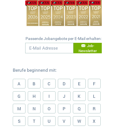
Passende Jobangebote per E-Mail erhalten:
Job-
Newsletter
Berufe beginnend mit:
A
B
C
D
E
F
G
H
I
J
K
L
M
N
O
P
Q
R
S
T
U
V
W
X