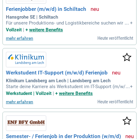
Ferienjobber (m/w/d) in Schiltach
Hansgrohe SE | Schiltach
Für unsere Produktions- und Logistikbereiche suchen wir en
+
gagierte Ferienjobber (m/w/d), die folgende Hauptaufgaben
Vollzeit
|
+
weitere Benefits
haben: Vormontieren, Montieren und Verpacken von Teilpro
Heute veröffentlicht
mehr erfahren
dukten / Produkten / Baugruppen nach Stücklisten; Durchfü
hren von Routineprüfungen
Werkstudent IT-Support (m/w/d) Ferienjob
Klinikum Landsberg am Lech | Landsberg am Lech
Starte deine Karriere als Werkstudent im IT-Support (m/w/d)
+
bei uns! Unser dynamisches IT-Team betreut über 1.000 Nut
Werkstudent | Vollzeit
|
+
weitere Benefits
zer und modernste Technologien, einschließlich Windows- u
Heute veröffentlicht
mehr erfahren
nd Linux-Systemen. Du wirst in einer innovativen Umgebung
arbeiten, die die digitale Transformation im Klinikum Landsb
erg am Lech vorantreibt. Deine Aufgaben umfassen die Unte
rstützung im Vor-Ort-Support sowie die Bearbeitung von Sup
port-Tickets. Zudem wirst du bei der Durchführung von Supe
ruser-Trainings und der Dokumentation von Prozessen mitw
Semester- / Ferienjob in der Produktion (w/m/d)
irken. Werde Teil unseres engagierten Teams und gestalte d