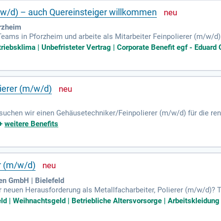
m/w/d) – auch Quereinsteiger willkommen
orzheim
eams in Pforzheim und arbeite als Mitarbeiter Feinpolierer (m/w/d).
iebe zum Detail her. Bei uns erwartet dich eine umfassende Einarb
iebsklima | Unbefristeter Vertrag | Corporate Benefit egf - Eduard 
 der Oberflächenveredelung unserer Schmuckstücke und stellst die Qua
d zahlreiche Vorteile wie Weiterbildung und Firmenevents. Bewerbe d
ierer (m/w/d)
uchen wir einen Gehäusetechniker/Feinpolierer (m/w/d) für die r
erantwortlich für die Aufarbeitung edler Uhrengehäuse und Armbände
+
weitere Benefits
 die Montage von Gehäusen, das Setzen von Gläsern und das Prüfen 
npolierer, Goldschmied oder in einem vergleichbaren Handwerksberu
zeichnen Sie aus. Profitieren Sie von einem unbefristeten Arbeitsp
er (m/w/d)
en GmbH | Bielefeld
r neuen Herausforderung als Metallfacharbeiter, Polierer (m/w/d)? T
nditionen. Genießen Sie tarifliche Vorteile, wie einen Nachtschicht
ld | Weihnachtsgeld | Betriebliche Altersvorsorge | Arbeitskleidung 
tzlich Urlaubsgeld, Weihnachtsgeld und betrieblicher Altersvorsorg
ungen auf Ihren Lohn. Werden Sie Teil unseres Teams und empfehlen