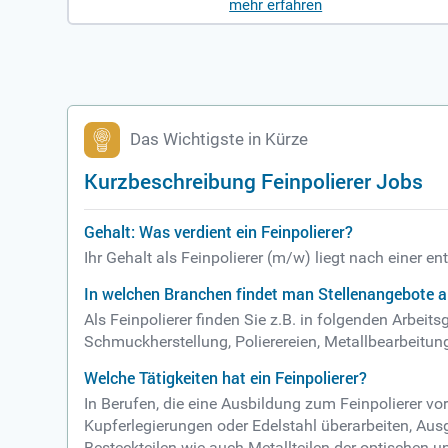
mehr erfahren
150€ zu erhalten!
Das Wichtigste in Kürze
Kurzbeschreibung Feinpolierer Jobs
Gehalt: Was verdient ein Feinpolierer?
Ihr Gehalt als Feinpolierer (m/w) liegt nach einer 
In welchen Branchen findet man Stellenangebote al
Als Feinpolierer finden Sie z.B. in folgenden Arbei
Schmuckherstellung, Polierereien, Metallbearbeitu
Welche Tätigkeiten hat ein Feinpolierer?
In Berufen, die eine Ausbildung zum Feinpolierer vo
Kupferlegierungen oder Edelstahl überarbeiten, Aus
Besteckteilen wie auch Metallteilen der optischen u