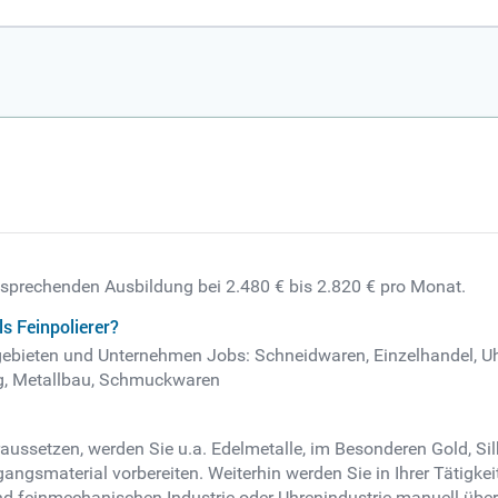
entsprechenden Ausbildung bei 2.480 € bis 2.820 € pro Monat.
s Feinpolierer?
tsgebieten und Unternehmen Jobs: Schneidwaren, Einzelhandel, Uhr
ng, Metallbau, Schmuckwaren
raussetzen, werden Sie u.a. Edelmetalle, im Besonderen Gold, Sil
gangsmaterial vorbereiten. Weiterhin werden Sie in Ihrer Tätigk
nd feinmechanischen Industrie oder Uhrenindustrie manuell übera