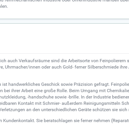
len.
h auch Verkaufsräume sind die Arbeitsorte von Feinpolierern sow
e, Uhrmacher/innen oder auch Gold- ferner Silberschmiede ihre Ar
ist handwerkliches Geschick sowie Präzision gefragt. Feinpolie
elen bei ihrer Arbeit eine große Rolle. Beim Umgang mit Chemika
tzkleidung, -handschuhe sowie -brille. In der Industrie bedienen
meidbaren Kontakt mit Schmier- außerdem Reinigungsmitteln Sc
erletzungen an den unterschiedlichen Geräte schützen sie sich 
en Kundenkontakt. Sie beratschlagen sie ferner nehmen (Reparat