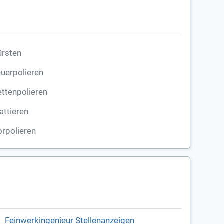
ürsten
uerpolieren
ttenpolieren
ttieren
rpolieren
Feinwerkingenieur Stellenanzeigen