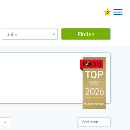
Finden
Jobs
»
e
Sortieren