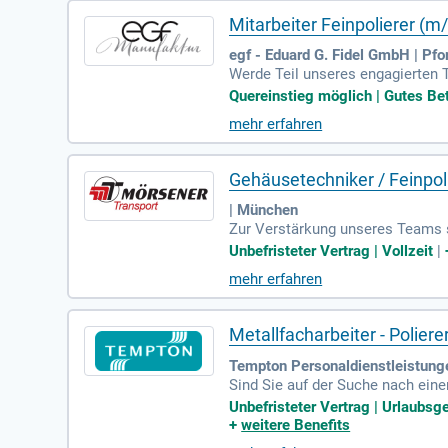
Mitarbeiter Feinpolierer (
egf - Eduard G. Fidel GmbH | Pf
Werde Teil unseres engagierten T
ungsringe und Memoireringe mit L
Quereinstieg möglich | Gutes Betr
st. Du arbeitest eigenständig an
mehr erfahren
n, unbefristeten Arbeitsplatz un
uckfertigung mit!
Gehäusetechniker / Feinpol
| München
Zur Verstärkung unseres Teams s
e. In dieser Position sind Sie v
Unbefristeter Vertrag | Vollzeit
|
ards. Zu Ihren Aufgaben gehören
mehr erfahren
geschlossene Ausbildung als Fei
eine systematische Arbeitsweise 
d attraktiven Sozialleistungen.
Metallfacharbeiter - Polier
Tempton Personaldienstleistung
Sind Sie auf der Suche nach eine
Vollzeitstelle mit attraktiven Ko
Unbefristeter Vertrag | Urlaubsge
Bei uns profitieren Sie von zusä
+
weitere Benefits
dung und flexible Abschlagszahl