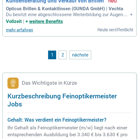
Kundenberatung und Verkauf von Brillen
Opticus Brillen & Kontaktlinsen (OUNDA GmbH) | Vechta
Du besitzt eine abgeschlossene Weiterbildung zur Augenopt
+
ikermeisterin (m/w/d) Du bist leidenschaftliche Augenoptik
Vollzeit
|
+
weitere Benefits
erin (m/w/d) und hast ein Gespür für Trends Du hast Freude
Heute veröffentlicht
mehr erfahren
am Umgang mit Menschen und einen ausgeprägten Service
gedanken Du arbeitest lösungsorientiert
1
2
nächste
Das Wichtigste in Kürze
Kurzbeschreibung Feinoptikermeister
Jobs
Gehalt: Was verdient ein Feinoptikermeister?
Ihr Gehalt als Feinoptikermeister (m/w) liegt nach einer
entsprechenden Ausbildung bei 3.340 € bis 3.630 € pro