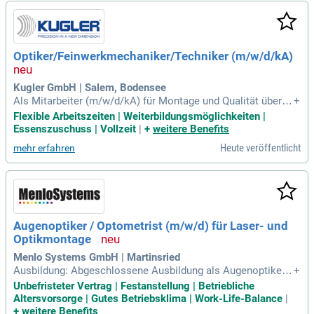
Optiker/Feinwerkmechaniker/Techniker (m/w/d/kA)
Kugler GmbH | Salem, Bodensee
Als Mitarbeiter (m/w/d/kA) für Montage und Qualität überni
+
mmst du die Verantwortung für hochkomplexe Präzisionsba
Flexible Arbeitszeiten | Weiterbildungsmöglichkeiten |
uteile in der Optik. Dein technisches Verständnis und deine
Essenszuschuss | Vollzeit
|
+
weitere Benefits
sorgfältige Arbeitsweise garantieren höchste Standards in F
Heute veröffentlicht
mehr erfahren
unktion und Präzision. Du begleitest Bauteile durch den ges
amten Fertigungsprozess und arbeitest eng mit der Fertigun
g zusammen. Zu deinen Aufgaben gehören die präzise interf
erometrische Messung sowie das fachgerechte Reinigen un
d Verpacken der Optiken. Besondere Aufmerksamkeit gilt d
er Freigabe vor und nach dem Beschichtungsprozess. Dein
Augenoptiker / Optometrist (m/w/d) für Laser- und
Beitrag sichert die Qualität und Zuverlässigkeit unserer Prod
Optikmontage
ukte und macht dich zu einem unverzichtbaren Teammitglie
d.
Menlo Systems GmbH | Martinsried
Ausbildung: Abgeschlossene Ausbildung als Augenoptiker,
+
Augenoptikermeister, Optometrist oder Feinoptiker. Qualifik
Unbefristeter Vertrag | Festanstellung | Betriebliche
ation: Erste Erfahrung im Bereich Feinmechanik, Optik oder
Altersvorsorge | Gutes Betriebsklima | Work-Life-Balance
|
Präzisionsmontage ist von Vorteil.
+
weitere Benefits