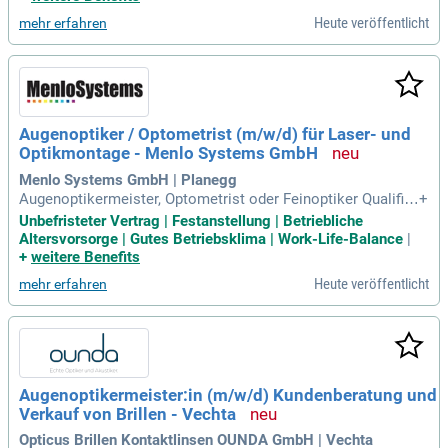
Heute veröffentlicht
mehr erfahren
Augenoptiker / Optometrist (m/w/d) für Laser- und
Optikmontage - Menlo Systems GmbH
Menlo Systems GmbH | Planegg
Augenoptikermeister, Optometrist oder Feinoptiker Qualifik
+
ation: Erste Erfahrung im Bereich Feinmechanik, Optik oder
Unbefristeter Vertrag | Festanstellung | Betriebliche
Präzisionsmontage ist von Vorteil Arbeitsweise: Sorgfältig
Altersvorsorge | Gutes Betriebsklima | Work-Life-Balance
|
e, zuverlässige und qualitätsbewusste Arbeitsweise mit ein
+
weitere Benefits
em geschärften Blick
Heute veröffentlicht
mehr erfahren
Augenoptikermeister:in (m/w/d) Kundenberatung und
Verkauf von Brillen - Vechta
Opticus Brillen Kontaktlinsen OUNDA GmbH | Vechta