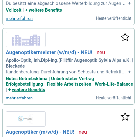
Du besitzt eine abgeschlossene Weiterbildung zur Augenopt
+
ikermeisterin (m/w/d) Du bist leidenschaftliche Augenoptik
Vollzeit
|
+
weitere Benefits
erin (m/w/d) und hast ein Gespür für Trends Du hast Freude
Heute veröffentlicht
mehr erfahren
am Umgang mit Menschen und einen ausgeprägten Service
gedanken Du arbeitest lösungsorientiert
Augenoptikermeister (w/m/d) - NEU!
Apollo-Optik, Inh.Dipl-Ing.(FH)für Augenoptik Sylvia Alps e.K. |
Bleckede
Kundenberatung; Durchführung von Sehtests und Refraktion
+
en; Anpassung von Brillen und Kontaktlinsen; Sicherstellung
Gutes Betriebsklima | Unbefristeter Vertrag |
unserer hohen Qualitätsstandards; Aktive Mitgestaltung ein
Erfolgsbeteiligung | Flexible Arbeitszeiten | Work-Life-Balance
es positiven und kollegialen Arbeitsumfelds; Abgeschlosse
|
+
weitere Benefits
ne Ausbildung als Augenoptikermeister
Heute veröffentlicht
mehr erfahren
Augenoptiker (m/w/d) - NEU!