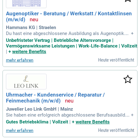
Augenoptiker - Beratung / Werkstatt / Kontaktlinsen
(m/w/d)
Hammans KG | Straelen
Du hast eine abgeschlossene Ausbildung als Augenoptiker
+
(m/w/d), idealerweise mit Meistertitel, und bringst mindeste
Unbefristeter Vertrag | Betriebliche Altersvorsorge |
ns 3 Jahre Berufserfahrung mit.
Vermögenswirksame Leistungen | Work-Life-Balance | Vollzeit
|
+
weitere Benefits
Heute veröffentlicht
mehr erfahren
Uhrmacher - Kundenservice / Reparatur /
Feinmechanik (m/w/d)
Juwelier Leo Link GmbH | Mainz
Sie haben eine erfolgreich abgeschlossene Berufsausbildun
+
g als Uhrmacher (m/w/d) oder Uhrmachermeister (m/w/d);
Gutes Betriebsklima | Vollzeit
|
+
weitere Benefits
Sie verfügen über alternative Ausbildungen mit feinmotorisc
Heute veröffentlicht
mehr erfahren
hen Fähigkeiten, wie zum Beispiel als Augenoptiker oder Za
hntechniker (m/w/d); Ihre