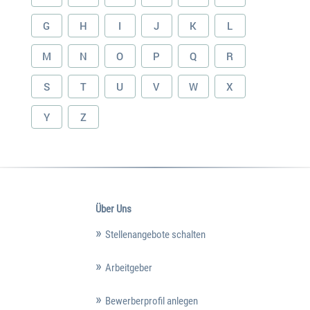
G
H
I
J
K
L
M
N
O
P
Q
R
S
T
U
V
W
X
Y
Z
Über Uns
Stellenangebote schalten
Arbeitgeber
Bewerberprofil anlegen