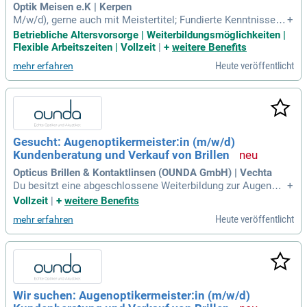
Optik Meisen e.K | Kerpen
M/w/d), gerne auch mit Meistertitel; Fundierte Kenntnisse in
+
Refraktion und Kontaktlinsenanpassung; Handwerkliches G
Betriebliche Altersvorsorge | Weiterbildungsmöglichkeiten |
eschick und Freude an der Werkstattarbeit; Ausgeprägte Ku
Flexible Arbeitszeiten | Vollzeit
|
+
weitere Benefits
ndenorientierung und Kommunikationsstärke; Teamfähigkei
Heute veröffentlicht
mehr erfahren
t und eine selbstständige
Gesucht: Augenoptikermeister:in (m/w/d)
Kundenberatung und Verkauf von Brillen
Opticus Brillen & Kontaktlinsen (OUNDA GmbH) | Vechta
Du besitzt eine abgeschlossene Weiterbildung zur Augenopt
+
ikermeisterin (m/w/d) Du bist leidenschaftliche Augenoptik
Vollzeit
|
+
weitere Benefits
erin (m/w/d) und hast ein Gespür für Trends Du hast Freude
Heute veröffentlicht
mehr erfahren
am Umgang mit Menschen und einen ausgeprägten Service
gedanken Du arbeitest lösungsorientiert
Wir suchen: Augenoptikermeister:in (m/w/d)