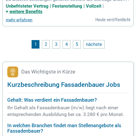
r eigenen Fensterelemente wie auch die Montage von vorge
Unbefristeter Vertrag | Festanstellung | Vollzeit
|
hängten Fassaden. Wir suchen Sie zur Verstärkung unserer
+
weitere Benefits
Projektteams Fassade.
Heute veröffentlicht
mehr erfahren
1
2
3
4
5
nächste
Das Wichtigste in Kürze
Kurzbeschreibung Fassadenbauer Jobs
Gehalt: Was verdient ein Fassadenbauer?
Ihr Gehalt als Fassadenbauer (m/w) liegt nach einer
entsprechenden Ausbildung bei ca. 3.280 € pro Monat.
In welchen Branchen findet man Stellenangebote als
Fassadenbauer?