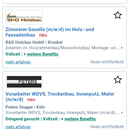
Zimmerer Geselle (m/w/d) im Holz- und
Fassadenbau
B&D Holzbau GmbH | Krunkel
Arbeiten im Holzrahmenbau/Massivholzbau; Montage- und
+
Zuschnittarbeiten im Fassadenbau. Sie besitzen eine abges
Vollzeit
|
+
weitere Benefits
chlossene Ausbildung als Zimmerer/Zimmererin oder Fass
Heute veröffentlicht
mehr erfahren
adenbauer/Fassadenbauerin.
Vorarbeiter WDVS, Trockenbau, Innenputz, Maler
(m/w/d)
Peters Gruppe | Köln
Vorarbeiter WDVS, Trockenbau, Innenputz, Maler (m/w/d):
+
Malerarbeiten im Innen- und Außenbereich; Fassadenarbeite
Dringend gesucht | Vollzeit
|
+
weitere Benefits
n; Innenputz-, Außenputz- und Trockenbauarbeiten; Bodenleg
Heute veröffentlicht
mehr erfahren
erarbeiten; Handwerkliche Allroundfähigkeiten.