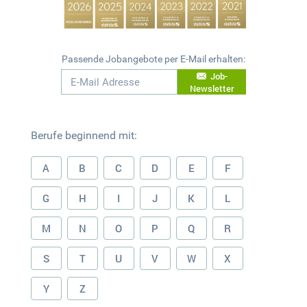
Passende Jobangebote per E-Mail erhalten:
Job-
Newsletter
Berufe beginnend mit:
A
B
C
D
E
F
G
H
I
J
K
L
M
N
O
P
Q
R
S
T
U
V
W
X
Y
Z