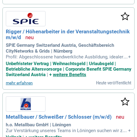
Rigger / Höhenarbeiter in der Veranstaltungstechnik
m/w/d
SPIE Germany Switzerland Austria, Geschäftsbereich
CityNetworks & Grids | Nürnberg
Profil: Abgeschlossene handwerkliche Ausbildung, idealerw
+
eise als Gerüstbauer, Schlosser, Dachdecker, Zimmerer, Fas
Unbefristeter Vertrag | Weihnachtsgeld | Urlaubsgeld |
sadenbauer m/w/d oder Veranstaltungstechniker m/w/d; H
Betriebliche Altersvorsorge | Corporate Benefit SPIE Germany
ohes Verantwortungsbewusstsein, Zuverlässigkeit sowie ei
Switzerland Austria
|
+
weitere Benefits
ne ausgeprägte Kommunikations
Heute veröffentlicht
mehr erfahren
Metallbauer / Schweißer / Schlosser (m/w/d)
h.o. Metallbau GmbH | Löningen
Zur Verstärkung unseres Teams in Löningen suchen wir zu
+
m nächstmöglichen Zeitpunkt einen Metallbauer / Schweiß