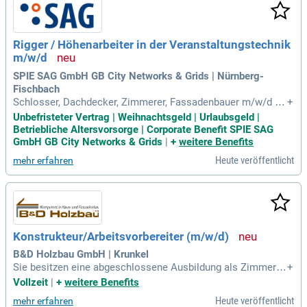
Rigger / Höhenarbeiter in der Veranstaltungstechnik
m/w/d
SPIE SAG GmbH GB City Networks & Grids | Nürnberg-
Fischbach
Schlosser, Dachdecker, Zimmerer, Fassadenbauer m/w/d od
+
er Veranstaltungstechniker m/w/d; Hohes Verantwortungsb
Unbefristeter Vertrag | Weihnachtsgeld | Urlaubsgeld |
ewusstsein, Zuverlässigkeit sowie eine ausgeprägte Komm
Betriebliche Altersvorsorge | Corporate Benefit SPIE SAG
unikations- und Teamfähigkeit; Deutschkenntnisse mindest
GmbH GB City Networks & Grids
|
+
weitere Benefits
ens B1, idealerweise mit Englischkenntnissen
Heute veröffentlicht
mehr erfahren
Konstrukteur/Arbeitsvorbereiter (m/w/d)
B&D Holzbau GmbH | Krunkel
Sie besitzen eine abgeschlossene Ausbildung als Zimmere
+
r/Zimmererin oder Fassadenbauer/Fassadenbauerin. Sie arb
Vollzeit
|
+
weitere Benefits
eiten selbstständig und verfügen über eine hohe Arbeitsmot
Heute veröffentlicht
mehr erfahren
ivation. Sie sind handwerklich vielseitig und lernfähig.