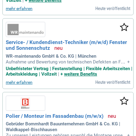
Vollzeit
|
+
weitere Benefits
er / Schlosser (m/w/d). Deine Aufgaben: Herstellung und M
Heute veröffentlicht
mehr erfahren
ontage von Fassaden, Treppen, Geländern, Handläufen und R
ampen etc.
Service- / Kundendienst-Techniker (m/w/d) Fenster
und Sonnenschutz
WR-maintenando GmbH & Co. KG | München
Aufnahme und Bewertung von technischen Defekten an Fen
+
stern, Fassaden und Sonnenschutzanlagen; Instandsetzung
Unbefristeter Vertrag | Festanstellung | Flexible Arbeitszeiten |
und Wartung von Fassadenfenstern, Türen und Sonnenschut
Arbeitskleidung | Vollzeit
|
+
weitere Benefits
zsystemen; Eigenverantwortliche Durchführung von Servic
Heute veröffentlicht
mehr erfahren
e‑, Wartungs‑ und Instandsetzungsarbeiten
Polier / Monteur im Fassadenbau (m/w/x)
Gebrüder Bommhardt Bauunternehmen GmbH & Co. KG |
Waldkappel-Bischhausen
Zu unseren Leistungen gehören sowohl die Montage unsere
+