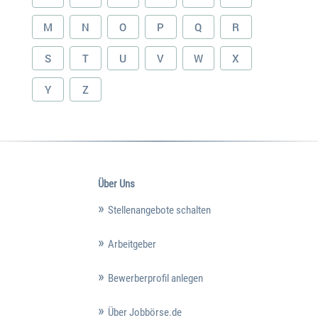
M
N
O
P
Q
R
S
T
U
V
W
X
Y
Z
Über Uns
Stellenangebote schalten
Arbeitgeber
Bewerberprofil anlegen
Über Jobbörse.de