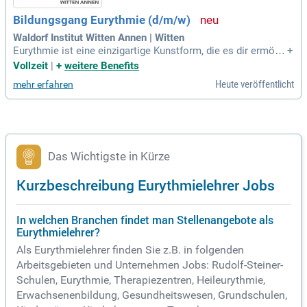
Bildungsgang Eurythmie (d/m/w)
Waldorf Institut Witten Annen | Witten
Eurythmie ist eine einzigartige Kunstform, die es dir ermögli
+
cht, die innere Welt des Menschen sichtbar auszudrücken. U
Vollzeit
|
+
weitere Benefits
nser vierjähriger Bildungsgang zur Eurythmist*in fördert die
Heute veröffentlicht
mehr erfahren
Entwicklung kreativer Ausdrucksformen wie Dichtung, Musi
k und Tanz. An unserem Institut bieten wir einen inspirieren
den offenen Lernraum, der die umfassende Bildung des ganz
en Menschen unterstützt. Durch die Kombination von Körpe
r, Geist und Sprache wird Eurythmie zu einer lebendigen Kun
st, die dein inneres Wesen zum Ausdruck bringt. Entdecke d
Das Wichtigste in Kürze
ie faszinierenden Möglichkeiten, die die Eurythmie für deine
persönliche Entwicklung bietet. Beginne jetzt deine Reise in
Kurzbeschreibung Eurythmielehrer Jobs
die Welt der Eurythmie und werde Teil unserer kreativen Ge
meinschaft!
In welchen Branchen findet man Stellenangebote als
Eurythmielehrer?
Als Eurythmielehrer finden Sie z.B. in folgenden
Arbeitsgebieten und Unternehmen Jobs: Rudolf-Steiner-
Schulen, Eurythmie, Therapiezentren, Heileurythmie,
Erwachsenenbildung, Gesundheitswesen, Grundschulen,