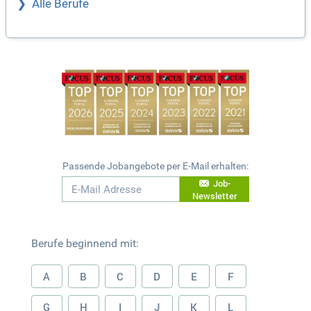
Alle Berufe
Passende Jobangebote per E-Mail erhalten:
Job-
Newsletter
Berufe beginnend mit:
A
B
C
D
E
F
G
H
I
J
K
L