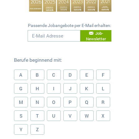
Passende Jobangebote per E-Mail erhalten:
Job-
Newsletter
Berufe beginnend mit:
A
B
C
D
E
F
G
H
I
J
K
L
M
N
O
P
Q
R
S
T
U
V
W
X
Y
Z