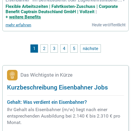
Eisenbahner* im Betriebsdienst oder Zugverkehrssteuerer*)
+
mit praktischer Berufserfahrung im Bereich Disposition ode
Flexible Arbeitszeiten | Fahrtkosten-Zuschuss | Corporate
r Zugverkehrssteuerung; Gute verkehrsgeografische Kenntni
Benefit Captrain Deutschland GmbH | Vollzeit
|
sse; Kenntnisse der netzzugangsrelevanten Regelungen wün
+
weitere Benefits
schenswert; Strukturierte
Heute veröffentlicht
mehr erfahren
1
2
3
4
5
nächste
Das Wichtigste in Kürze
Kurzbeschreibung Eisenbahner Jobs
Gehalt: Was verdient ein Eisenbahner?
Ihr Gehalt als Eisenbahner (m/w) liegt nach einer
entsprechenden Ausbildung bei 2.140 € bis 2.310 € pro
Monat.