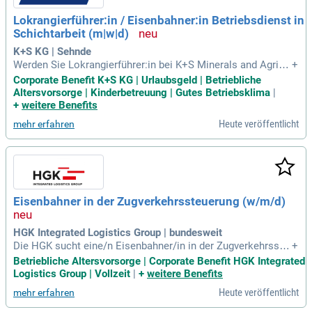
Lokrangierführer:in / Eisenbahner:in Betriebsdienst in
Schichtarbeit (m|w|d)
K+S KG | Sehnde
Werden Sie Lokrangierführer:in bei K+S Minerals and Agricu
+
lture in Sehnde! Ab dem 01.09.2026 suchen wir einen Fachm
Corporate Benefit K+S KG | Urlaubsgeld | Betriebliche
ann für unsere Werksbahn, befristet auf 12 Monate. Zu Ihren
Altersvorsorge | Kinderbetreuung | Gutes Betriebsklima
|
Aufgaben gehören die Sicherstellung eines reibungslosen R
+
weitere Benefits
angierbetriebs und die Bedienung von Triebfahrzeugen. Sie b
Heute veröffentlicht
mehr erfahren
ringen eine abgeschlossene Ausbildung in einem gewerblic
h-technischen Beruf sowie die Berechtigung zum Führen ein
es Triebfahrzeugs Klasse 1 mit. Idealerweise haben Sie Erfa
hrung im Rangierbetrieb sowie eine Ausbildung zum Lokran
gierführer:in. Zudem ist die medizinische Tauglichkeit für de
n Eisenbahnbetrieb erforderlich. Bewerben Sie sich jetzt!
Eisenbahner in der Zugverkehrssteuerung (w/m/d)
HGK Integrated Logistics Group | bundesweit
Die HGK sucht eine/n Eisenbahner/in in der Zugverkehrsste
+
uerung (w/m/d). Zu den Aufgaben gehören die Überwachung
Betriebliche Altersvorsorge | Corporate Benefit HGK Integrated
des Zug- und Rangierbetriebs sowie das Management von N
Logistics Group | Vollzeit
|
+
weitere Benefits
otfällen. Sie dokumentieren Störungen und Ereignisse und f
Heute veröffentlicht
mehr erfahren
ühren Statistiken für Betriebsberichte. Zudem koordinieren
Sie Maßnahmen bei Abweichungen vom Fahrplan in Abstim