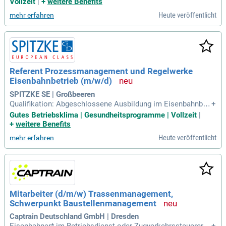
Vollzeit
|
+
weitere Benefits
hlossener Berufsausbildung arbeitest du ca. zwölf Monate a
Heute veröffentlicht
mehr erfahren
ls Zugverkehrssteuerer.
Referent Prozessmanagement und Regelwerke
Eisenbahnbetrieb (m/w/d)
SPITZKE SE | Großbeeren
Qualifikation: Abgeschlossene Ausbildung im Eisenbahnber
+
eich, beispielsweise als Eisenbahner (m/w/d) im Betriebsdi
Gutes Betriebsklima | Gesundheitsprogramme | Vollzeit
|
enst, Fahrdienstleiter (m/w/d), Triebfahrzeugführer (m/w/d)
+
weitere Benefits
oder Disponent (m/w/d), bzw. eine vergleichbare Qualifikati
Heute veröffentlicht
mehr erfahren
on oder Berufserfahrung
Mitarbeiter (d/m/w) Trassenmanagement,
Schwerpunkt Baustellenmanagement
Captrain Deutschland GmbH | Dresden