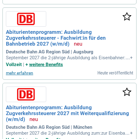
Abiturientenprogramm: Ausbildung
Zugverkehrssteuerer - Fachwirt:in für den
Bahnbetrieb 2027 (w/m/d)
Deutsche Bahn AG Region Süd | Augsburg
September 2027 die 2-jährige Ausbildung als Eisenbahner:in
+
in der Zugverkehrssteuerung (w/m/d) an.
Vollzeit
|
+
weitere Benefits
Heute veröffentlicht
mehr erfahren
Abiturientenprogramm: Ausbildung
Zugverkehrssteuerer 2027 mit Weiterqualifizierung
(w/m/d)
Deutsche Bahn AG Region Süd | München
September 2027 die 2-jährige Ausbildung zum:zur Eisenbahn
+
er:in in der Zugverkehrssteuerung (w/m/d) an. Nach abgesc