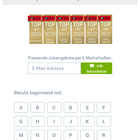
Passende Jobangebote per E-Mail erhalten:
Job-
Newsletter
Berufe beginnend mit:
A
B
C
D
E
F
G
H
I
J
K
L
M
N
O
P
Q
R