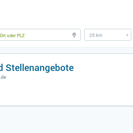
25 km
»
d Stellenangebote
.de