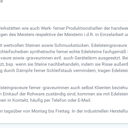
te
Werkstätten wie auch Werk- ferner Produktionshallen der handwe
 des Meisters respektive der Meisterin i.d.R. in Einzelarbeit 
it wertvollen Steinen sowie Schmuckstücken. Edelsteingraveure 
chleifscheiben synthetische ferner echte Edelsteine fachgemäß 
eure sowie -graveurinnen evtl. auch Gerätelärm ausgesetzt. Bei 
 bsp. wenn sie Steine nachbehandeln, indem sie Risse außerd
g durch Dämpfe ferner Schleifstaub vermindern, tragen Edelste
elsteingraveure ferner -graveurinnen auch selbst Klienten bez
 Einkauf der Rohware zuständig sind, kommen sie mit Edelsteinh
en in Kontakt, häufig per Telefon oder E-Mail.
 tagsüber von Montag bis Freitag. In der industriellen Herstellun