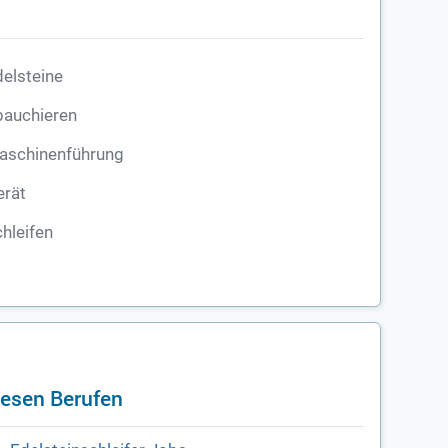
elsteine
bauchieren
aschinenführung
erät
hleifen
iesen Berufen