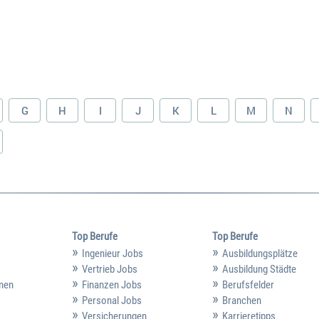
G
H
I
J
K
L
M
N
Top Berufe
Top Berufe
Ingenieur Jobs
Ausbildungsplätze
Vertrieb Jobs
Ausbildung Städte
hmen
Finanzen Jobs
Berufsfelder
Personal Jobs
Branchen
Versicherungen
Karrieretipps