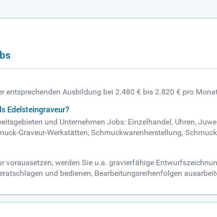
obs
ner entsprechenden Ausbildung bei 2.480 € bis 2.820 € pro Monat
ls Edelsteingraveur?
rbeitsgebieten und Unternehmen Jobs: Einzelhandel, Uhren, Juweli
hmuck-Graveur-Werkstätten, Schmuckwarenherstellung, Schmuc
ur voraussetzen, werden Sie u.a. gravierfähige Entwurfszeichn
 beratschlagen und bedienen, Bearbeitungsreihenfolgen ausarbeit