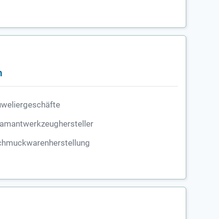
n
weliergeschäfte
iamantwerkzeughersteller
chmuckwarenherstellung