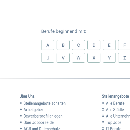
Berufe beginnend mit:
A
B
C
D
E
F
U
V
W
X
Y
Z
Über Uns
Stellenangebote
Stellenangebote schalten
Alle Berufe
Arbeitgeber
Alle Städte
Bewerberprofil anlegen
Alle Unterne
Über Jobbörse.de
Top Jobs
AGB und Datenschutz
IT-Berufe