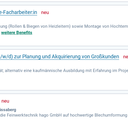
-Facharbeiter:in
ng (Rollen & Biegen von Heizleitern) sowie Montage von Hochtemp
essmittelauswahl, Werkerselbstprüfung, Dokumentation etc.).
+
weitere Benefits
m/w/d) zur Planung und Akquirierung von Großkunden
ität; alternativ eine kaufmännische Ausbildung mit Erfahrung im Pr
(Blechumformung); Erfahrung in der Anwendung von QM-Methoden; An
üssaberg
 die Feinwerktechnik hago GmbH auf hochwertige Blechumformung 
zialisiert.