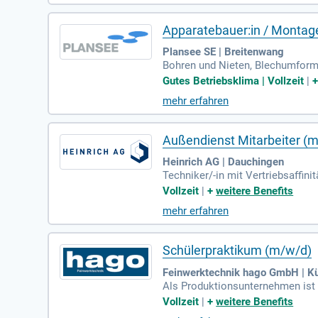
Apparatebauer:in / Montage
Plansee SE | Breitenwang
Bohren und Nieten, Blechumformu
ualitätssichernde Maßnahmen (M
Gutes Betriebsklima | Vollzeit
|
mehr erfahren
Außendienst Mitarbeiter (
Heinrich AG | Dauchingen
Techniker/-in mit Vertriebsaffin
metallverarbeitenden Industrie 
Vollzeit
|
+
weitere Benefits
mehr erfahren
Schülerpraktikum (m/w/d)
Feinwerktechnik hago GmbH | K
Als Produktionsunternehmen ist
nster Stanz- und Lasertechnik spe
Vollzeit
|
+
weitere Benefits