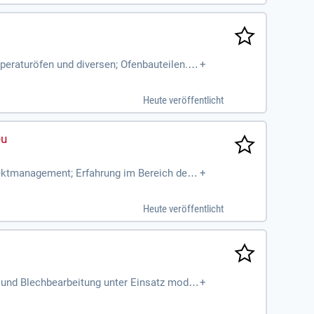
eraturöfen und diversen; Ofenbauteilen. Q
+
Heute veröffentlicht
ojektmanagement; Erfahrung im Bereich der
+
alytisches und wirtschaftliches
Heute veröffentlicht
und Blechbearbeitung unter Einsatz moder
+