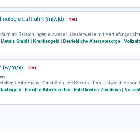
hnologie Luftfahrt (m|w|d)
dium im Bereich Ingenieurwesen, idealerweise mit Vertiefungsrich
 der Luftfahrtindustrie; Erfahrung in der Prozessauslegung der War
Metals GmbH | Krankengeld | Betriebliche Altersvorsorge | Vollzei
n (w/m/x)
sen
reichen Umformung, Simulation und Konstruktion. Entwicklung von
ulation. Umfassendes Fachwissen rund um Karosserie und Werkze
laubsgeld | Flexible Arbeitszeiten | Fahrtkosten-Zuschuss | Vollzei