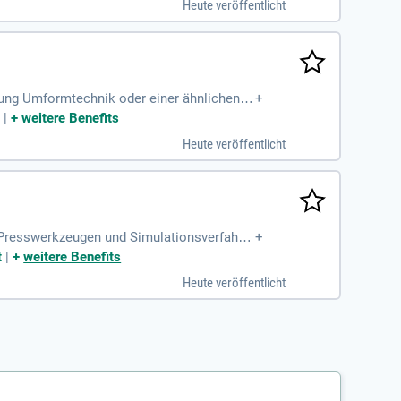
Heute veröffentlicht
tung Umformtechnik oder einer ähnlichen F
+
mumformung (bevorzugt
t
|
+
weitere Benefits
Heute veröffentlicht
 Presswerkzeugen und Simulationsverfahre
+
ugtechnik.
t
|
+
weitere Benefits
Heute veröffentlicht