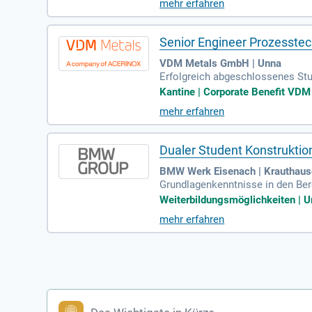
mehr erfahren
Senior Engineer Prozesstec
VDM Metals GmbH | Unna
Erfolgreich abgeschlossenes Stu
achrichtung; Berufserfahrung in
Kantine | Corporate Benefit VDM 
mehr erfahren
Dualer Student Konstruktio
BMW Werk Eisenach | Krauthau
Grundlagenkenntnisse in den Be
n wie Umform- und Nachformsim
Weiterbildungsmöglichkeiten | Ur
mehr erfahren