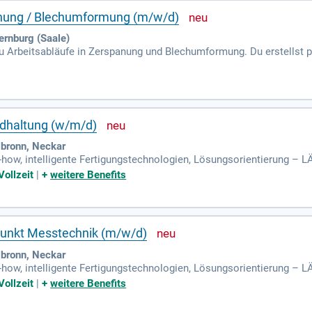
panung / Blechumformung (m/w/d)
ernburg (Saale)
 du Arbeitsabläufe in Zerspanung und Blechumformung. Du erstellst 
is zur Serienreife. Durch REFA-Zeitaufnahmen und MTM-Ablaufstudi
ndungen. Du fungierst als Informationsbrücke zwischen Konstruktio
unikation. Eine abgeschlossene technische Berufsausbildung im f
iker oder ein FH-Abschluss sind erforderlich. Mit deiner Berufserfa
tion und den sicheren Umgang mit technischen Dokumentationen.
ndhaltung (w/m/d)
bronn, Neckar
how, intelligente Fertigungstechnologien, Lösungsorientierung –
rosserierohbau für Premium-Fahrzeuge.
Vollzeit
|
+
weitere Benefits
punkt Messtechnik (m/w/d)
bronn, Neckar
how, intelligente Fertigungstechnologien, Lösungsorientierung –
arosserierohbau für Premium-Fahrzeuge.
Vollzeit
|
+
weitere Benefits