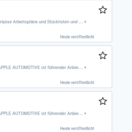
präzise Arbeitspläne und Stücklisten und be
+
en identifizierst du Verbesserungsmöglich
n, Vorrichtungskonstruktion und Fertigung
Heute veröffentlicht
ertigungstechnischen Bereich sowie eine
hrung in der Arbeitsvorbereitung gewährlei
 LÄPPLE AUTOMOTIVE ist führender Anbieter
+
Heute veröffentlicht
 LÄPPLE AUTOMOTIVE ist führender Anbieter
+
Heute veröffentlicht