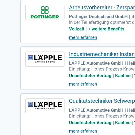
Arbeitsvorbereiter - Zers
Pöttinger Deutschland GmbH | B
In der Teilefertigung optimierst
gleitest den gesamten Prozess b
Vollzeit
|
+
weitere Benefits
keiten und eliminierst Verschwe
mehr erfahren
und sorgst so für optimale Komm
Weiterbildung zum Meister, Techn
stest du eine effiziente Produk
Industriemechaniker Insta
LÄPPLE Automotive GmbH | Heil
Einleitung: Hohes Prozess-Know-
in der Blechumformung undim Ka
Unbefristeter Vertrag | Kantine | 
mehr erfahren
Qualitätstechniker Schwer
LÄPPLE Automotive GmbH | Heil
Einleitung: Hohes Prozess-Know-
in der Blechumformung und im K
Unbefristeter Vertrag | Kantine | 
mehr erfahren