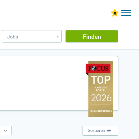
Finden
Jobs
»
e
Sortieren