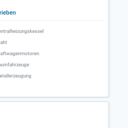
rieben
ntralheizungskessel
aht
raftwagenmotoren
aumfahrzeuge
etallerzeugung