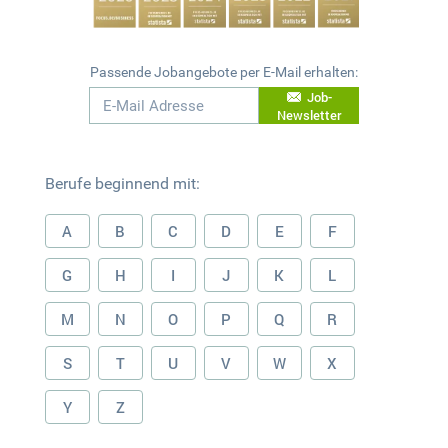
Passende Jobangebote per E-Mail erhalten:
Job-
Newsletter
Berufe beginnend mit:
A
B
C
D
E
F
G
H
I
J
K
L
M
N
O
P
Q
R
S
T
U
V
W
X
Y
Z