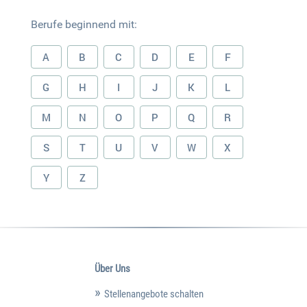
Berufe beginnend mit:
A
B
C
D
E
F
G
H
I
J
K
L
M
N
O
P
Q
R
S
T
U
V
W
X
Y
Z
Über Uns
Stellenangebote schalten