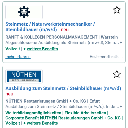
Steinmetz / Naturwerksteinmechaniker /
Steinbildhauer (m/w/d)
RANFT & KOLLEGEN PERSONALMANAGEMENT | Warstein
Abgeschlossene Ausbildung als Steinmetz (m/w/d), Steinbil
+
dhauer (m/w/d), Naturwerksteinmechaniker (m/w/d) oder ei
Vollzeit
|
+
weitere Benefits
ne vergleichbare handwerkliche Ausbildung; Alternativ Erfah
Heute veröffentlicht
mehr erfahren
rung in der Natursteinbearbeitung oder einem vergleichbare
n handwerklichen Beruf
Ausbildung zum Steinmetz / Steinbildhauer (m/w/d)
NÜTHEN Restaurierungen GmbH + Co. KG | Erfurt
Ausbildung zum Steinmetz / Steinbildhauer (m/w/d): In der
+
Denkmalpflege. Praxisbezogene Ausbildung in unseren Stei
Weiterbildungsmöglichkeiten | Flexible Arbeitszeiten |
nmetz- und Restaurierungswerkstätten in Erfurt. Theoretisc
Corporate Benefit NÜTHEN Restaurierungen GmbH + Co. KG |
he Ausbildung in einer altbekannten Steinmetzschule.
Vollzeit
|
+
weitere Benefits