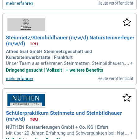
Heute veröffentlicht
mehr erfahren
Steinmetz/Steinbildhauer (m/w/d) Natursteinverleger
(m/w/d)
Alfred Graf GmbH Steinmetzgeschäft und
Kunststeinwerkstätte | Frankfurt
Unser Team aus erfahrenen Steinmetzen, Steinbildhauern, T
+
echnikern und Restauratoren realisiert anspruchsvolle Proje
Dringend gesucht | Vollzeit
|
+
weitere Benefits
kte im hochwertigen Innenausbau und der stilvollen Gestalt
Heute veröffentlicht
mehr erfahren
ung von Außenanlagen – regional und überregional.
Schülerpraktikum Steinmetz und Steinbildhauer
(m/w/d)
NÜTHEN Restaurierungen GmbH + Co. KG | Erfurt
Mit über 20 Jahren Erfahrung und Schwerpunkten bei: Natur
+
steinarbeiten und Steinrestaurierung; Bildhauerarbeiten und