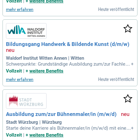
Vollzeit
|
+
weitere Benefits
Skulpturenrestaurierung; Mauerwerkssanierung; Putz- und St
Heute veröffentlicht
mehr erfahren
uckarbeiten; Malerei und Farbgestaltung. ist NÜTHEN Resta
urierungen das führende
Bildungsgang Handwerk & Bildende Kunst (d/m/w)
Waldorf Institut Witten Annen | Witten
Schwerpunkte: Grundständige Ausbildung zum/zur Fachlehr
+
er*in HBK: Ausgewählte Grundlagenkurse zur Waldorfpädag
Vollzeit
|
+
weitere Benefits
ogik am Vormittag, Fachdidaktik und Grundlagenkurse in de
Heute veröffentlicht
mehr erfahren
n Fachzeiten mit dem Schwerpunkt in allen drei Kernbereich
en (Malen, Holzwerken, Bildhauerei
Ausbildung zum/zur Bühnenmaler/in (m/w/d)
Stadt Würzburg | Würzburg
Starte deine Karriere als Bühnenmaler/in (m/w/d) mit einer
+
spannenden Ausbildung! Voraussetzungen sind ein qualifizi
Vollzeit
|
+
weitere Benefits
erender Mittelschulabschluss sowie künstlerisches Talent i