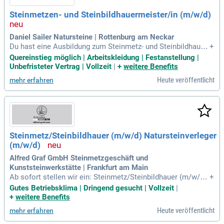
Steinmetzen- und Steinbildhauermeister/in (m/w/d)
Daniel Sailer Natursteine | Rottenburg am Neckar
Du hast eine Ausbildung zum Steinmetz- und Steinbildhauer
+
(m/w/d) abgeschlossen oder hast eine bauhandwerkliche B
Quereinstieg möglich | Arbeitskleidung | Festanstellung |
erufsausbildung absolviert; Du bist Quereinsteiger (m/w/d)
Unbefristeter Vertrag | Vollzeit
|
+
weitere Benefits
mit Berufserfahrung im Handwerk; Du hast Erfahrung im Um
Heute veröffentlicht
mehr erfahren
gang mit Maschinen (CAD-Kenntnisse
Steinmetz/Steinbildhauer (m/w/d) Natursteinverleger
(m/w/d)
Alfred Graf GmbH Steinmetzgeschäft und
Kunststeinwerkstätte | Frankfurt am Main
Ab sofort stellen wir ein: Steinmetz/Steinbildhauer (m/w/d)
+
Natursteinverleger (m/w/d): Verarbeitung von Natursteinen,
Gutes Betriebsklima | Dringend gesucht | Vollzeit
|
Quarzkompositen und Keramik mit höchster Präzision; Ums
+
weitere Benefits
etzung individueller Kundenprojekte im Innen- und Außenber
Heute veröffentlicht
mehr erfahren
eich; Arbeit nach Maß