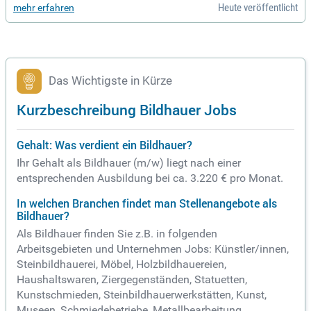
Heute veröffentlicht
mehr erfahren
n Zeichnen und Malen. Während der dreijährigen Ausbildung,
die am 1. September beginnt, erwirbst du sowohl theoretisc
he Kenntnisse in der Louis-Lepoix-Schule als auch praktisch
e Fähigkeiten im Mainfranken Theater Würzburg. Deine Aufg
aben umfassen das Vorbereiten, Bearbeiten und Gestalten v
on Oberflächen sowie die Erstellung von Bühnenprospekten.
Das Wichtigste in Kürze
Nach der Ausbildung bieten sich dir in Würzburg interessant
e und vielseitige Jobmöglichkeiten. Bewerbe dich jetzt und l
Kurzbeschreibung Bildhauer Jobs
ade deine Arbeitsproben direkt hoch!
Gehalt: Was verdient ein Bildhauer?
Ihr Gehalt als Bildhauer (m/w) liegt nach einer
entsprechenden Ausbildung bei ca. 3.220 € pro Monat.
In welchen Branchen findet man Stellenangebote als
Bildhauer?
Als Bildhauer finden Sie z.B. in folgenden
Arbeitsgebieten und Unternehmen Jobs: Künstler/innen,
Steinbildhauerei, Möbel, Holzbildhauereien,
Haushaltswaren, Ziergegenständen, Statuetten,
Kunstschmieden, Steinbildhauerwerkstätten, Kunst,
Museen, Schmiedebetriebe, Metallbearbeitung,