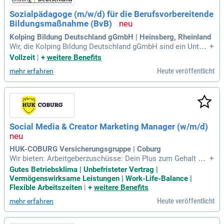
Sozialpädagoge (m/w/d) für die Berufsvorbereitende
Bildungsmaßnahme (BvB)
Kolping Bildung Deutschland gGmbH | Heinsberg, Rheinland
Wir, die Kolping Bildung Deutschland gGmbH sind ein Untern
+
ehmen der Kolping Bildungsunternehmen und stehen mit 23
Vollzeit
|
+
weitere Benefits
Bildungszentren und neun Pflegeschulen für erstklassige Ko
Heute veröffentlicht
mehr erfahren
mpetenz im Bereich beruflicher Erstausbildung, Umschulung
en und Berufsqualifizierungen
Social Media & Creator Marketing Manager (w/m/d)
HUK-COBURG Versicherungsgruppe | Coburg
Wir bieten: Arbeitgeberzuschüsse: Dein Plus zum Gehalt – 1
+
3,3 Monatsgehälter, leistungsorientierte Vergütung, Mobilitä
Gutes Betriebsklima | Unbefristeter Vertrag |
tszuschüsse, vermögenswirksame Leistungen; Weiterentwi
Vermögenswirksame Leistungen | Work-Life-Balance |
cklung: Erreiche deine Ziele – Qualifizierungsmaßnahmen, Z
Flexible Arbeitszeiten
|
+
weitere Benefits
uschüsse zu Selbstbildungsmaßnahmen
Heute veröffentlicht
mehr erfahren