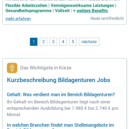
Skalierung von Marketingteams und -organisationen in einer
Flexible Arbeitszeiten | Vermögenswirksame Leistungen |
Wachstumsphase; Ein abgeschlossenes Studium mit Schw
Gesundheitsprogramme | Vollzeit
|
+
weitere Benefits
erpunkt Marketing, Kommunikation oder Betriebswirtschaft
Heute veröffentlicht
mehr erfahren
– alternativ eine vergleichbare Ausbildung
1
2
3
4
5
nächste
Das Wichtigste in Kürze
Kurzbeschreibung Bildagenturen Jobs
Gehalt: Was verdient man im Bereich Bildagenturen?
Ihr Gehalt im Bereich Bildagenturen liegt nach einer
entsprechenden Ausbildung bei 1.980 € bis 2.740 € pro
Monat.
In welchen Branchen findet man Stellenangebote im