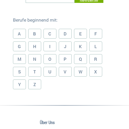
Newsletter
Berufe beginnend mit:
A
B
C
D
E
F
G
H
I
J
K
L
M
N
O
P
Q
R
S
T
U
V
W
X
Y
Z
Über Uns