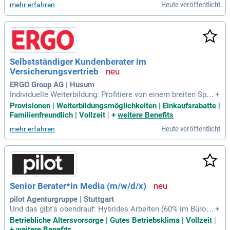
Heute veröffentlicht
mehr erfahren
Selbstständiger Kundenberater im
Versicherungsvertrieb
ERGO Group AG | Husum
Individuelle Weiterbildung: Profitiere von einem breiten Spek
+
trum an kontinuierlichen Weiterbildungsmöglichkeiten, die d
Provisionen | Weiterbildungsmöglichkeiten | Einkaufsrabatte |
eine persönliche und berufliche Entwicklung aktiv fördern.
Familienfreundlich | Vollzeit
|
+
weitere Benefits
Heute veröffentlicht
mehr erfahren
Senior Berater*in Media (m/w/d/x)
pilot Agenturgruppe | Stuttgart
Und das gibt's obendrauf: Hybrides Arbeiten (60% im Büro &
+
40% mobil); 30 Tage Urlaub; Heiligabend & Silvester frei; Mo
Betriebliche Altersvorsorge | Gutes Betriebsklima | Vollzeit
|
derne und zentrale Büros; Individuelle Weiterbildung über un
+
weitere Benefits