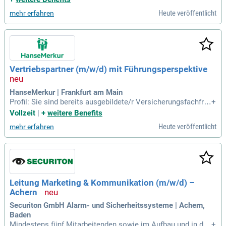
sere Talentschmiede; Viel Gestaltungsspielraum; Strukturier
Heute veröffentlicht
mehr erfahren
tes Onboarding
Vertriebspartner (m/w/d) mit Führungsperspektive
HanseMerkur | Frankfurt am Main
Profil: Sie sind bereits ausgebildete/r Versicherungsfachfra
+
u/-mann und möchten Ihre Karriere auf das nächste Level br
Vollzeit
|
+
weitere Benefits
ingen; Sie haben eine hohe Eigenmotivation und das erforde
Heute veröffentlicht
mehr erfahren
rliche Maß an Ehrgeiz für die Übernahme und perspektivisch
e Leitung einer eigenen
Leitung Marketing & Kommunikation (m/w/d) –
Achern
Securiton GmbH Alarm- und Sicherheitssysteme | Achern,
Baden
Mindestens fünf Mitarbeitenden sowie im Aufbau und in der
+