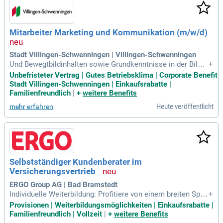
Mitarbeiter Marketing und Kommunikation (m/w/d)
Stadt Villingen-Schwenningen | Villingen-Schwenningen
Und Bewegtbildinhalten sowie Grundkenntnisse in der Bild-
+
und Videobearbeitung; Fähigkeit, komplexe Anforderungen z
Unbefristeter Vertrag | Gutes Betriebsklima | Corporate Benefit
u erfassen, parallele Projekte zu koordinieren und Termine z
Stadt Villingen-Schwenningen | Einkaufsrabatte |
uverlässig einzuhalten; analytisches Denkvermögen und aus
Familienfreundlich
|
+
weitere Benefits
geprägte Kommunikationsfähigkeit
Heute veröffentlicht
mehr erfahren
Selbstständiger Kundenberater im
Versicherungsvertrieb
ERGO Group AG | Bad Bramstedt
Individuelle Weiterbildung: Profitiere von einem breiten Spek
+
trum an kontinuierlichen Weiterbildungsmöglichkeiten, die d
Provisionen | Weiterbildungsmöglichkeiten | Einkaufsrabatte |
eine persönliche und berufliche Entwicklung aktiv fördern.
Familienfreundlich | Vollzeit
|
+
weitere Benefits