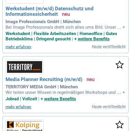
Werkstudent (m/w/d) Datenschutz und
Informationssicherheit
Image Professionals GmbH | München
Bei Image Professionals dreht sich alles ums Bild. Unser Un
+
ternehmen vereint unter seinem Dach eine Vielzahl internati
Werkstudent | Flexible Arbeitszeiten | Homeoffice | Gutes
onal führender Spezial-Bildagenturen zu den Themen Food,
Betriebsklima | Dringend gesucht
|
+
weitere Benefits
Wohnen, Beauty, Wissenschaft, Medizin & Gesundheit, Garte
Heute veröffentlicht
mehr erfahren
n und Reise.
Media Planner Recruiting (m/w/d)
TERRITORY MEDIA GmbH | München
Wir teilen unser Wissen in regelmäßigen Workshops und hal
+
ten dein Know-how mit umfangreichen Weiterbildungsmaßn
Jobrad | Vollzeit
|
+
weitere Benefits
ahmen aus dem Bertelsmann-Konzern auf dem aktuellen St
Heute veröffentlicht
mehr erfahren
and.