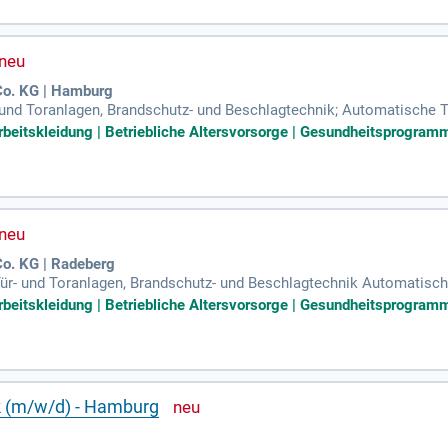
Co. KG | Hamburg
r- und Toranlagen, Brandschutz- und Beschlagtechnik; Automatische 
m Großhandel.
rbeitskleidung | Betriebliche Altersvorsorge | Gesundheitsprogramm
o. KG | Radeberg
 Tür- und Toranlagen, Brandschutz- und Beschlagtechnik Automatisc
r im Großhandel.
rbeitskleidung | Betriebliche Altersvorsorge | Gesundheitsprogramm
k (m/w/d) - Hamburg