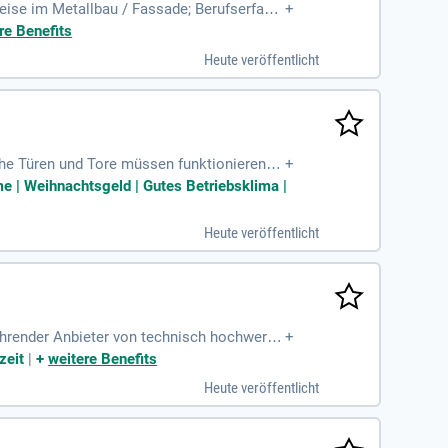
ise im Metallbau / Fassade; Berufserfahr
+
und Türen; Kalkulationserfahrung
re Benefits
Heute veröffentlicht
che Türen und Tore müssen funktionieren –
+
e | Weihnachtsgeld | Gutes Betriebsklima |
Heute veröffentlicht
ührender Anbieter von technisch hochwertig
+
zeit
|
+
weitere Benefits
Heute veröffentlicht