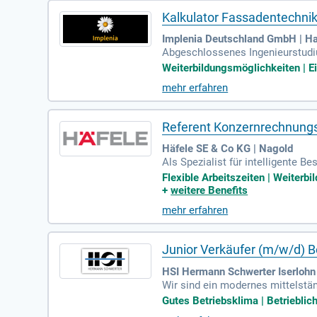
Kalkulator Fassadentechni
Implenia Deutschland GmbH | H
Abgeschlossenes Ingenieurstudiu
enntnisse von Systemmaterialien
Weiterbildungsmöglichkeiten | E
mehr erfahren
Referent Konzernrechnung
Häfele SE & Co KG | Nagold
Als Spezialist für intelligente 
e und nachhaltige Raumkonzepte
Flexible Arbeitszeiten | Weiterbi
+
weitere Benefits
mehr erfahren
Junior Verkäufer (m/w/d) B
HSI Hermann Schwerter Iserlohn
Wir sind ein modernes mittelstä
Gutes Betriebsklima | Betrieblich