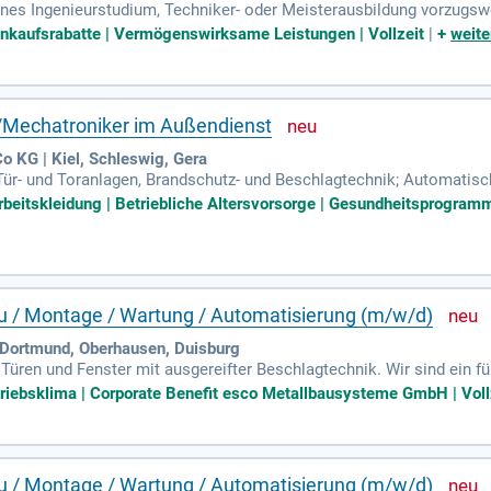
es Ingenieurstudium, Techniker- oder Meisterausbildung vorzugswe
n Systemmaterialien; Kenntnisse von Beschlagtechnik für Fassaden 
inkaufsrabatte | Vermögenswirksame Leistungen | Vollzeit
|
+
weite
r/Mechatroniker im Außendienst
 KG | Kiel, Schleswig, Gera
r Tür- und Toranlagen, Brandschutz- und Beschlagtechnik; Automatis
oder im Großhandel.
rbeitskleidung | Betriebliche Altersvorsorge | Gesundheitsprogramm
au / Montage / Wartung / Automatisierung (m/w/d)
Dortmund, Oberhausen, Duisburg
Türen und Fenster mit ausgereifter Beschlagtechnik. Wir sind ein f
etriebsklima | Corporate Benefit esco Metallbausysteme GmbH | Voll
au / Montage / Wartung / Automatisierung (m/w/d)