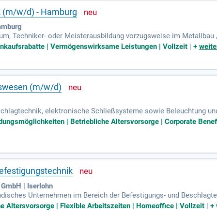
k (m/w/d) - Hamburg
amburg
m, Techniker- oder Meisterausbildung vorzugsweise im Metallbau /
; Kenntnisse von Beschlagtechnik für Fassaden und Türen; Kalkulat
inkaufsrabatte | Vermögenswirksame Leistungen | Vollzeit
|
+
weite
swesen (m/w/d)
Beschlagtechnik, elektronische Schließsysteme sowie Beleuchtung u
 für die Wohn- und Arbeitswelten von morgen.
ldungsmöglichkeiten | Betriebliche Altersvorsorge | Corporate Benef
efestigungstechnik
 GmbH | Iserlohn
ndisches Unternehmen im Bereich der Befestigungs- und Beschlagtec
e Altersvorsorge | Flexible Arbeitszeiten | Homeoffice | Vollzeit
|
+