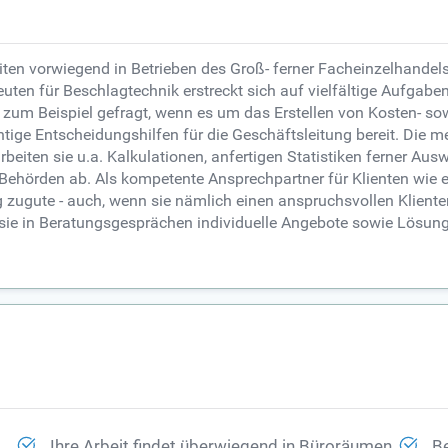
ten vorwiegend in Betrieben des Groß- ferner Facheinzelhandels
en für Beschlagtechnik erstreckt sich auf vielfältige Aufgaben
 zum Beispiel gefragt, wenn es um das Erstellen von Kosten- s
chtige Entscheidungshilfen für die Geschäftsleitung bereit. Die 
eiten sie u.a. Kalkulationen, anfertigen Statistiken ferner Au
 Behörden ab. Als kompetente Ansprechpartner für Klienten wie
g zugute - auch, wenn sie nämlich einen anspruchsvollen Klient
ie in Beratungsgesprächen individuelle Angebote sowie Lösungs
Ihre Arbeit findet überwiegend in Büroräumen
Be