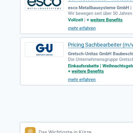
esco Metallbausysteme GmbH |
Wir bewegen seit über 50 Jahren 
en Produktlösungen.
Vollzeit
|
+
weitere Benefits
mehr erfahren
Pricing Sachbearbeiter (m/
Gretsch-Unitas GmbH Baubeschl
Die Unternehmensgruppe Gretsch-
Eingangssysteme sowie Elektroni
Einkaufsrabatte | Weihnachtsgeld
+
weitere Benefits
mehr erfahren
Das Wichtigste in Kürze