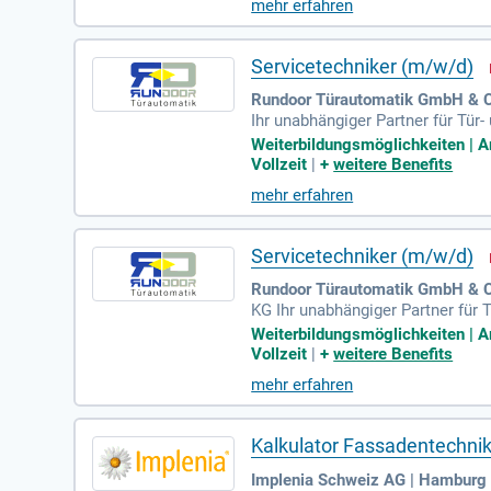
mehr erfahren
Servicetechniker (m/w/d)
Rundoor Türautomatik GmbH & 
Ihr unabhängiger Partner für Tü
gleich ob in der Industrie oder i
Weiterbildungsmöglichkeiten | A
Vollzeit
|
+
weitere Benefits
mehr erfahren
Servicetechniker (m/w/d)
Rundoor Türautomatik GmbH & C
KG Ihr unabhängiger Partner für
nz gleich ob in der Industrie ode
Weiterbildungsmöglichkeiten | A
Vollzeit
|
+
weitere Benefits
mehr erfahren
Kalkulator Fassadentechni
Implenia Schweiz AG | Hamburg