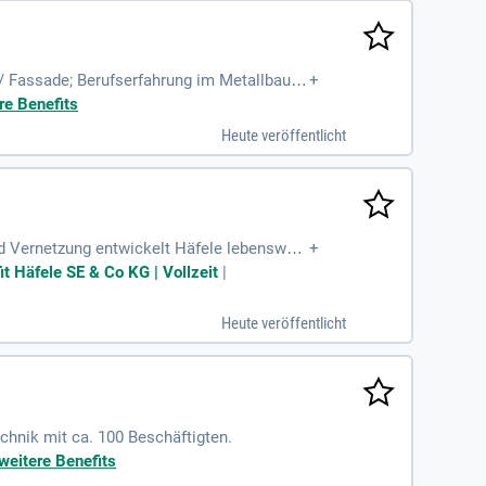
 Fassade; Berufserfahrung im Metallbau; K
+
ionserfahrung bei Großprojekten
re Benefits
Heute veröffentlicht
nd Vernetzung entwickelt Häfele lebenswert
+
it Häfele SE & Co KG | Vollzeit
|
Heute veröffentlicht
hnik mit ca. 100 Beschäftigten.
weitere Benefits