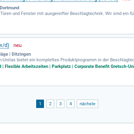
 Dortmund
Türen und Fenster mit ausgereifter Beschlagtechnik. Wir sind ein f
w/d)
äge | Ditzingen
Unitas bietet ein komplettes Produktprogramm in der Beschlagtec
k- und Sicherheitstechnik.
 | Flexible Arbeitszeiten | Parkplatz | Corporate Benefit Gretsch-
1
2
3
4
nächste