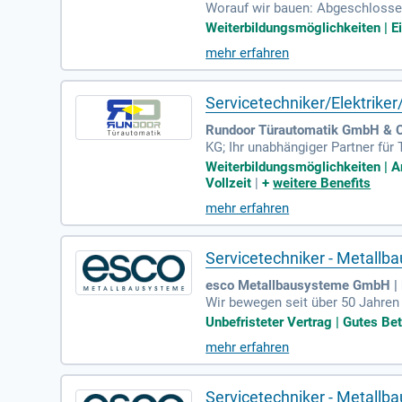
Worauf wir bauen: Abgeschlossen
ung im Metallbau; Kenntnisse vo
Weiterbildungsmöglichkeiten | E
mehr erfahren
Servicetechniker/Elektrike
Rundoor Türautomatik GmbH & Co
KG; Ihr unabhängiger Partner fü
ganz gleich ob in der Industrie 
Weiterbildungsmöglichkeiten | A
Vollzeit
|
+
weitere Benefits
mehr erfahren
Servicetechniker - Metallb
esco Metallbausysteme GmbH | 
Wir bewegen seit über 50 Jahren 
en Produktlösungen.
Unbefristeter Vertrag | Gutes B
mehr erfahren
Servicetechniker - Metallb