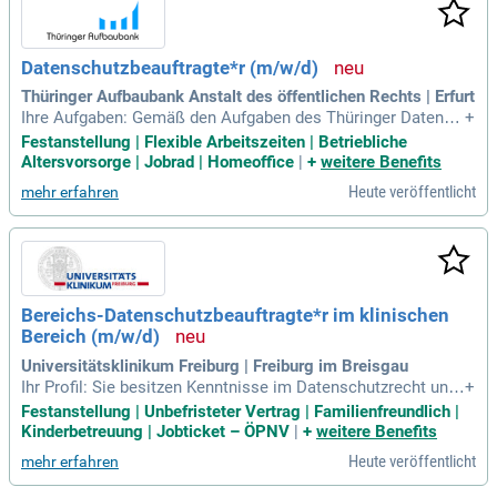
Datenschutzbeauftragte*r (m/w/d)
Thüringer Aufbaubank Anstalt des öffentlichen Rechts | Erfurt
Ihre Aufgaben: Gemäß den Aufgaben des Thüringer Datensc
+
hutzgesetzes bzw. der EU-Datenschutz-Grundverordnung, hie
Festanstellung | Flexible Arbeitszeiten | Betriebliche
r vor allem: Unterrichtung und Beratung des Vorstandes und
Altersvorsorge | Jobrad | Homeoffice
|
+
weitere Benefits
der Beschäftigten; Überprüfung der Einhaltung datenschutzr
Heute veröffentlicht
mehr erfahren
elevanter Vorgaben; Zusammenarbeit
Bereichs-Datenschutzbeauftragte*r im klinischen
Bereich (m/w/d)
Universitätsklinikum Freiburg | Freiburg im Breisgau
Ihr Profil: Sie besitzen Kenntnisse im Datenschutzrecht und
+
idealerweise praktische Erfahrungen im Bereich Datenschut
Festanstellung | Unbefristeter Vertrag | Familienfreundlich |
z im Krankenhaus; Sie verfügen über gute IT-Kenntnisse bez
Kinderbetreuung | Jobticket – ÖPNV
|
+
weitere Benefits
üglich der MS-Office-Anwendungen und der Webseitengestal
Heute veröffentlicht
mehr erfahren
tung bzw. der digitalen