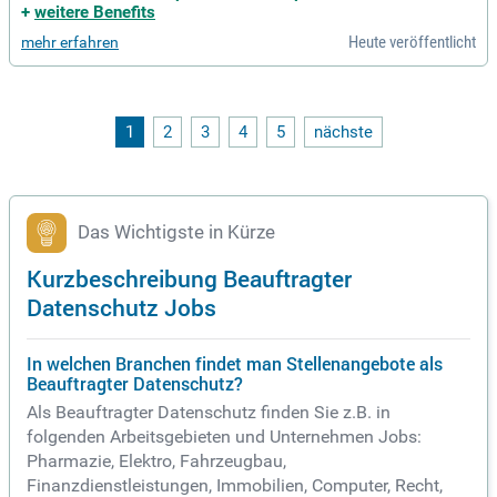
Prüfung des Zustandes der Gebrauchtwagen zur Endkunden
+
weitere Benefits
auslieferung; Fuhrparkpflege
Heute veröffentlicht
mehr erfahren
1
2
3
4
5
nächste
Das Wichtigste in Kürze
Kurzbeschreibung Beauftragter
Datenschutz Jobs
In welchen Branchen findet man Stellenangebote als
Beauftragter Datenschutz?
Als Beauftragter Datenschutz finden Sie z.B. in
folgenden Arbeitsgebieten und Unternehmen Jobs:
Pharmazie, Elektro, Fahrzeugbau,
Finanzdienstleistungen, Immobilien, Computer, Recht,