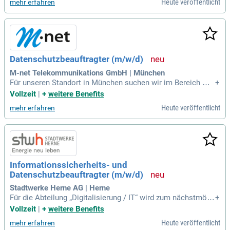
Heute veröffentlicht
mehr erfahren
(m/w/d); Original Stellenanzeige auf Step Stone.de bit.ly/4w
2X7RCQTJB1_DE.
Datenschutzbeauftragter (m/w/d)
M-net Telekommunikations GmbH | München
Für unseren Standort in München suchen wir im Bereich Ma
+
rketing & Vertrieb Finanzen & Personal zum 01.06.2026 ein
Vollzeit
|
+
weitere Benefits
e/n Datenschutzbeauftragter (m/w/d): Original Stellenanzeig
Heute veröffentlicht
mehr erfahren
e auf Step Stone.de bit.ly/4w2X7RC APCT1_DE.
Informationssicherheits- und
Datenschutzbeauftragter (m/w/d)
Stadtwerke Herne AG | Herne
Für die Abteilung „Digitalisierung / IT“ wird zum nächstmögli
+
chen Zeitpunkt ein Informationssicherheits- und Datenschut
Vollzeit
|
+
weitere Benefits
zbeauftragter (m/w/d) gesucht. Original Stellenanzeige auf
Heute veröffentlicht
mehr erfahren
Step Stone.de bit.ly/4w2X7RC APCT1_DE.