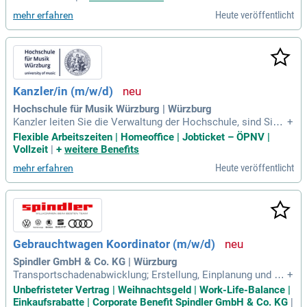
n Methoden und Standards sowie die Konsolidierung und Be
Heute veröffentlicht
mehr erfahren
wertung von BIAs gemeinsam mit lokalen Koordinatoren. N
otfallübungen planen und durchführen Sie eigenverantwortli
ch. In Krisensituationen führen Sie den Krisenstab und beric
hten direkt an den Vorstand oder CEO. Zudem sind Sie vera
ntwortlich für die Weiterentwicklung des integrierten GRC-A
nsatzes, wobei Sie regulatorische Anforderungen in effektiv
Kanzler/in (m/w/d)
e Prozesse umsetzen.
Hochschule für Musik Würzburg | Würzburg
Kanzler leiten Sie die Verwaltung der Hochschule, sind Sie
+
Mitglied der Hochschulleitung und Beauftragte bzw. Beauftr
Flexible Arbeitszeiten | Homeoffice | Jobticket – ÖPNV |
agter für den Haushalt sowie Dienstvorgesetzte bzw.
Vollzeit
|
+
weitere Benefits
Heute veröffentlicht
mehr erfahren
Gebrauchtwagen Koordinator (m/w/d)
Spindler GmbH & Co. KG | Würzburg
Transportschadenabwicklung; Erstellung, Einplanung und Ab
+
rechnung von Werkstattaufträgen; Prüfung und Rechnungsfr
Unbefristeter Vertrag | Weihnachtsgeld | Work-Life-Balance |
eigabe beauftragter externer Dienstleister; Vorbereitung und
Einkaufsrabatte | Corporate Benefit Spindler GmbH & Co. KG
|