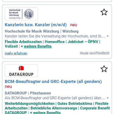
Kanzlerin bzw. Kanzler (m/w/d)
Hochschule für Musik Würzburg | Würzburg
Kanzler leiten Sie die Verwaltung der Hochschule, sind Sie
+
Mitglied der Hochschulleitung und Beauftragte bzw. Beauftr
Flexible Arbeitszeiten | Homeoffice | Jobticket – ÖPNV |
agter für den Haushalt sowie Dienstvorgesetzte bzw.
Vollzeit
|
+
weitere Benefits
Heute veröffentlicht
mehr erfahren
BCM-Beauftragter und GRC-Experte (all genders)
DATAGROUP | Pliezhausen
Als BCM-Beauftragter und GRC-Experte (all genders) überne
+
hmen Sie eine zentrale Rolle im Unternehmen. Sie entwickel
Weiterbildungsmöglichkeiten | Gutes Betriebsklima | Flexible
n und pflegen das BCM-Rahmenwerk und leiten das konzern
Arbeitszeiten | Betriebliche Altersvorsorge | Corporate Benefit
weite BCM-Board. Ihre Aufgaben beinhalten die Definition vo
DATAGROUP
|
+
weitere Benefits