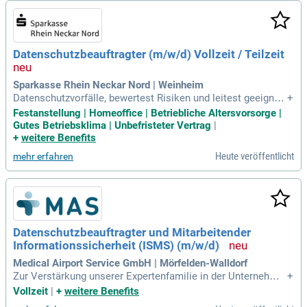
Datenschutzbeauftragter (m/w/d) Vollzeit / Teilzeit
Sparkasse Rhein Neckar Nord | Weinheim
Datenschutzvorfälle, bewertest Risiken und leitest geeignet
+
Maßnahmen ein. berätst interne Fachbereiche zu Datenschu
Festanstellung | Homeoffice | Betriebliche Altersvorsorge |
tzthemen. koordinierst und führst Schulungen sowie Sensibi
Gutes Betriebsklima | Unbefristeter Vertrag
|
lisierungsmaßnahmen durch, um das Datenschutzbewussts
+
weitere Benefits
ein nachhaltig zu stärken
Heute veröffentlicht
mehr erfahren
Datenschutzbeauftragter und Mitarbeitender
Informationssicherheit (ISMS) (m/w/d)
Medical Airport Service GmbH | Mörfelden-Walldorf
Zur Verstärkung unserer Expertenfamilie in der Unternehme
+
nszentrale suchen wir ab November dich als Datenschutzbe
Vollzeit
|
+
weitere Benefits
auftragter und Mitarbeitender Informationssicherheit (ISMS)