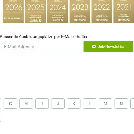
Passende Ausbildungsplätze per E-Mail erhalten:
Job-Newsletter
G
H
I
J
K
L
M
N