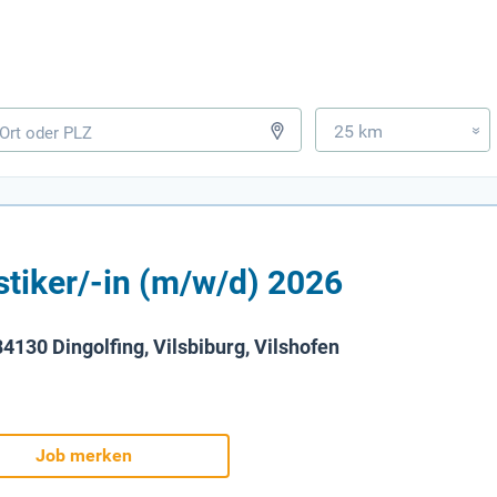
25 km
»
ker/-in (m / w / d) 2026
130 Dingolfing, Vilsbiburg, Vilshofen
Job merken