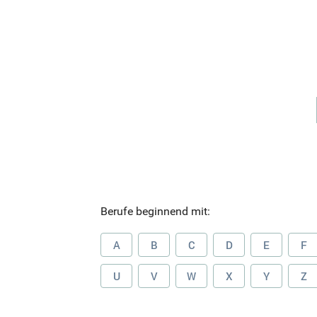
Berufe beginnend mit:
A
B
C
D
E
F
U
V
W
X
Y
Z