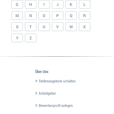
G
H
I
J
K
L
M
N
O
P
Q
R
S
T
U
V
W
X
Y
Z
Über Uns
Stellenangebote schalten
Arbeitgeber
Bewerberprofil anlegen