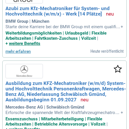
Azubi zum Kfz-Mechatroniker für System- und
Hochvolttechnik (w/m/x) - Werk [14 Plätze]
BMW Group | München
Starte deine Karriere bei der BMW Group mit einem qualifizi
+
erenden Abschluss der Mittelschule oder der mittleren Reif
Weiterbildungsmöglichkeiten | Urlaubsgeld | Flexible
e! Genieße eine attraktive Vergütung inklusive Weihnachts-
Arbeitszeiten | Fahrtkosten-Zuschuss | Vollzeit
|
und Urlaubsgeld sowie flexible Arbeitszeiten. Unsere Ausbil
+
weitere Benefits
dungsprogramme bieten persönliche Förderung, viele Entwi
Heute veröffentlicht
mehr erfahren
cklungsmöglichkeiten und spannende, abwechslungsreiche
Aufgaben. Profitiere von vergünstigten Azubi-Fahrzeugmiete
n und Fahrtkostenzuschüssen, einschließlich eines kostenl
osen Deutschlandtickets. Wir garantieren dir Sicherheit durc
h Übernahme und bieten zahlreiche Vorteile wie Mitarbeiterr
abatte und Fitnessangebote. Bewirb dich jetzt für unsere 3,5
Ausbildung zum KFZ-Mechatroniker (w/m/d) System-
-jährige Ausbildung, beginnend am 01.09.2027, und werde Te
und Hochvolttechnik Personenkraftwagen, Mercedes-
il unseres Teams!
Benz AG, Niederlassung Schwäbisch Gmünd,
Ausbildungsbeginn 01.09.2027
Mercedes-Benz AG | Schwäbisch Gmünd
Erforsche die spannende Welt der Kraftfahrzeugmechatroni
+
k! Bei uns lernst du den Umgang mit hochmodernen vernetz
Essenszuschuss | Mitarbeiterbeteiligung | Flexible
ten und Hochvoltsystemen sowie Komfort- und Sicherheits
Arbeitszeiten | Betriebliche Altersvorsorge | Vollzeit
|
systemen. Technisches Verständnis, handwerkliches Gesch