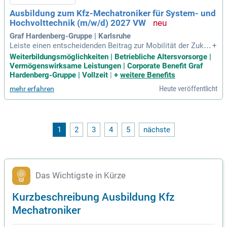
ner Azubi-Startwoche, spannenden Aufgaben und einem coo
Ausbildung zum Kfz-Mechatroniker für System- und
len Team!
Hochvolttechnik (m/w/d) 2027 VW
Graf Hardenberg-Gruppe | Karlsruhe
Leiste einen entscheidenden Beitrag zur Mobilität der Zukun
+
ft! Starte deine Ausbildung zum Kfz-Mechatroniker für Syste
Weiterbildungsmöglichkeiten | Betriebliche Altersvorsorge |
m- und Hochvolttechnik (m/w/d) bei der erfolgreichen Graf
Vermögenswirksame Leistungen | Corporate Benefit Graf
Hardenberg Automobilhandelsgruppe ab dem 01.09.2027. Pr
Hardenberg-Gruppe | Vollzeit
|
+
weitere Benefits
ofitiere von einem attraktiven Gehalt zwischen 1.218 und 1.4
Heute veröffentlicht
mehr erfahren
48 € pro Monat in einem krisensicheren Arbeitsplatz in Bad
en-Württemberg oder Rheinland-Pfalz. Hier verbinden sich Tr
adition und Innovation in einem modernen beruflichen Umfe
ld. Werde Teil eines starken Teams und gestalte die Mobilit
ät von morgen aktiv mit! Bewirb dich jetzt und starte deine K
1
2
3
4
5
nächste
arriere im Volkswagen Zentrum Karlsruhe!
Das Wichtigste in Kürze
Kurzbeschreibung Ausbildung Kfz
Mechatroniker