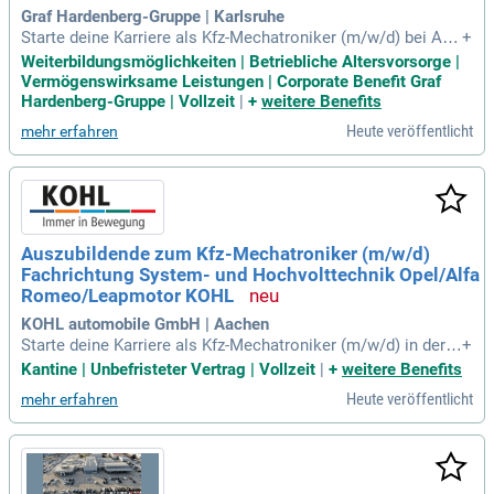
Graf Hardenberg-Gruppe | Karlsruhe
Starte deine Karriere als Kfz-Mechatroniker (m/w/d) bei Aud
+
i im Jahr 2027! Wir bieten einen abwechslungsreichen und s
Weiterbildungsmöglichkeiten | Betriebliche Altersvorsorge |
icheren Arbeitsplatz in einem der führenden Automobilhand
Vermögenswirksame Leistungen | Corporate Benefit Graf
elsunternehmen in Deutschland. Mit einem attraktiven Geha
Hardenberg-Gruppe | Vollzeit
|
+
weitere Benefits
lt von 1.218 bis 1.448 € pro Monat gestaltest du Zukunft und
Heute veröffentlicht
mehr erfahren
erlebst Mobilität hautnah. In unserem Audi Zentrum Karlsru
he arbeitest du in einem modernen Umfeld, das Tradition un
d Innovation vereint. Deine Aufgaben umfassen die spannen
de Verbindung von Kfz-Mechanik und Kfz-Elektronik. Bewirb
dich jetzt und werde Teil unseres starken Teams in Baden-W
ürttemberg und Rheinland-Pfalz!
Auszubildende zum Kfz-Mechatroniker (m/w/d)
Fachrichtung System- und Hochvolttechnik Opel/Alfa
Romeo/Leapmotor KOHL
KOHL automobile GmbH | Aachen
Starte deine Karriere als Kfz-Mechatroniker (m/w/d) in der F
+
achrichtung System- und Hochvolttechnik bei Opel/Alfa Ro
Kantine | Unbefristeter Vertrag | Vollzeit
|
+
weitere Benefits
meo/Leapmotor KOHL! Ab August 2026 erwartet dich ein sp
Heute veröffentlicht
mehr erfahren
annendes Arbeitsumfeld, in dem du Diagnosearbeiten und P
roblemanalysen an Fahrzeugen durchführst. Du kümmerst di
ch um die Demontage, Instandsetzung und Montage von Ba
uteilen sowie um Softwareanpassungen. Zudem wirst du St
euergeräte codieren und programmieren, während du Arbeit