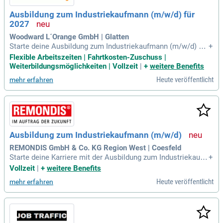
Ausbildung zum Industriekaufmann (m/w/d) für
2027
Woodward L´Orange GmbH | Glatten
Starte deine Ausbildung zum Industriekaufmann (m/w/d) bei
+
Woodward L'Orange in Glatten im Jahr 2027! Wir sind Vorrei
Flexible Arbeitszeiten | Fahrtkosten-Zuschuss |
ter in nachhaltigen Energie-Lösungen mit über 1.300 Mitarbe
Weiterbildungsmöglichkeiten | Vollzeit
|
+
weitere Benefits
itern. Unsere innovativen Komponenten für die Kraftstoffreg
Heute veröffentlicht
mehr erfahren
elung finden Anwendung in Schiffen, Eisenbahnen und Notst
romaggregaten. Die Ausbildung dauert drei Jahre, mit der M
öglichkeit zur Verkürzung. Du verdienst durchschnittlich 1.3
90 Euro pro Monat und arbeitest eng mit der Eduard-Sprang
er-Schule in Freudenstadt zusammen. Werde Teil eines zuku
nftsorientierten Unternehmens und entwickle deine Karriere
Ausbildung zum Industriekaufmann (m/w/d)
in der Industriekaufmann-Ausbildung!
REMONDIS GmbH & Co. KG Region West | Coesfeld
Starte deine Karriere mit der Ausbildung zum Industriekauf
+
mann (m/w/d) in unserer Niederlassung in Coesfeld ab dem
Vollzeit
|
+
weitere Benefits
01.08.2027. In drei Jahren wirst du zum kaufmännischen Allr
Heute veröffentlicht
mehr erfahren
ounder in einem international agierenden Familienunterneh
men ausgebildet. Du erhältst umfassende Einblicke in Berei
che wie Disposition, Vertrieb und Buchhaltung. Von Anfang
an wirst du aktiv in das Tagesgeschäft integriert und überni
mmst eigenständig praxisnahe Projekte. Unsere Ausbilder b