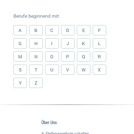
Berufe beginnend mit:
A
B
C
D
E
F
G
H
I
J
K
L
M
N
O
P
Q
R
S
T
U
V
W
X
Y
Z
Über Uns
Stellenangebote schalten