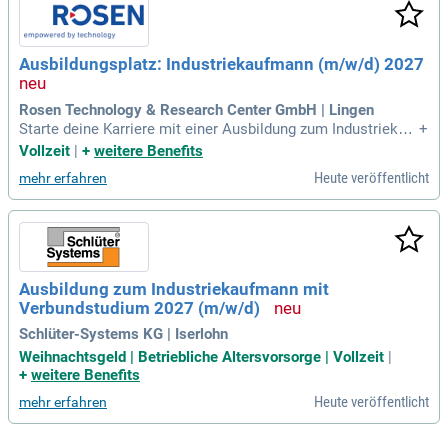
öchste Standards. Gemeinsam meistern wir alle Herausford
erungen und bleiben stets auf Kurs. Werde Teil unserer Erfol
gsgeschichte und entdecke spannende Perspektiven in eine
Ausbildungsplatz: Industriekaufmann (m/w/d) 2027
r dynamischen Branche!
Rosen Technology & Research Center GmbH | Lingen
Starte deine Karriere mit einer Ausbildung zum Industriekauf
+
mann (m/w/d) bei uns! In nur drei Jahren wirst du alle wichti
Vollzeit
|
+
weitere Benefits
gen Prozesse und Abläufe in diesem spannenden Berufsfeld
Heute veröffentlicht
mehr erfahren
kennenlernen. Du schaffst Einblicke in verschiedene kaufm
ännische Bereiche, darunter Einkauf, Produktion und Person
alwesen. Lerne alles über Beschaffung, Rechnungsprüfung u
nd Personalverwaltung, während du deine Kenntnisse im Fin
anzbereich vertiefst. Ideal ist ein guter Realschulabschluss
oder Abitur für deinen erfolgreichen Einstieg. Werde Teil uns
Ausbildung zum Industriekaufmann mit
eres Teams und lege den Grundstein für deine berufliche Zu
Verbundstudium 2027 (m/w/d)
kunft!
Schlüter-Systems KG | Iserlohn
Weihnachtsgeld | Betriebliche Altersvorsorge | Vollzeit
|
+
weitere Benefits
Heute veröffentlicht
mehr erfahren