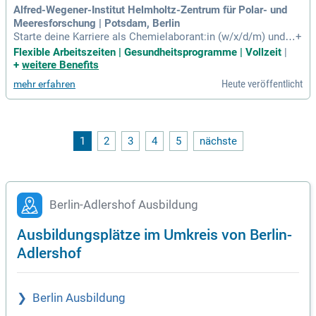
ne Karriere mit uns und nutze unsere Chancen für deine beru
Alfred-Wegener-Institut Helmholtz-Zentrum für Polar- und
fliche Entwicklung!
Meeresforschung | Potsdam, Berlin
Starte deine Karriere als Chemielaborant:in (w/x/d/m) und e
+
ntdecke die Welt der Wissenschaft hautnah! Unser renommi
Flexible Arbeitszeiten | Gesundheitsprogramme | Vollzeit
|
ertes Institut in Potsdam sucht ab August 2027 motivierte A
+
weitere Benefits
uszubildende für den Bereich Permafrostforschung. In deine
Heute veröffentlicht
mehr erfahren
r Ausbildung wirst du Proben vorbereiten, chemische Unters
uchungen durchführen und moderne Laborgeräte bedienen.
Du lernst den sicheren Umgang mit Chemikalien und Labort
echnik, während du eng mit erfahrenem Wissenschaftspers
onal zusammenarbeitest. Dokumentiere sorgfältig deine Ve
1
2
3
4
5
nächste
rsuchsergebnisse und unterstütze die Labororganisation. Be
wirb dich jetzt und werde Teil eines ausgezeichneten Team
s!
Berlin-Adlershof Ausbildung
Ausbildungsplätze im Umkreis von Berlin-
Adlershof
Berlin Ausbildung