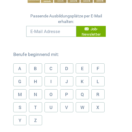
Passende Ausbildungsplätze per E-Mail
erhalten:
Job-
Newsletter
Berufe beginnend mit:
A
B
C
D
E
F
G
H
I
J
K
L
M
N
O
P
Q
R
S
T
U
V
W
X
Y
Z