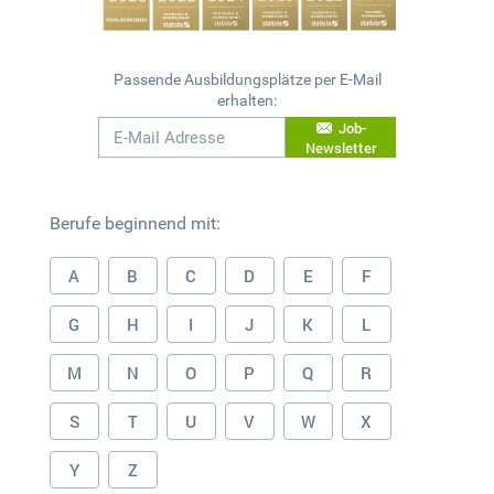
Passende Ausbildungsplätze per E-Mail
erhalten:
Job-
Newsletter
Berufe beginnend mit:
A
B
C
D
E
F
G
H
I
J
K
L
M
N
O
P
Q
R
S
T
U
V
W
X
Y
Z