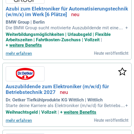
Azubi zum Elektroniker für Automatisierungstechnik
(w/m/x) im Werk [6 Plätze]
BMW Group | Berlin
Die BMW Group sucht motivierte Auszubildende mit einem
+
qualifizierenden Abschluss der Mittelschule. Unsere attrakti
Weiterbildungsmöglichkeiten | Urlaubsgeld | Flexible
ven Konditionen beinhalten eine faire Vergütung, Weihnacht
Arbeitszeiten | Fahrtkosten-Zuschuss | Vollzeit
|
s- und Urlaubsgeld sowie flexible Arbeitszeiten. Auf deine p
+
weitere Benefits
ersönliche Förderung und zahlreiche Entwicklungsmöglichk
Heute veröffentlicht
mehr erfahren
eiten kannst du ebenfalls zählen. Zudem bieten wir eine Bez
uschussung für Azubi-Wohnheime in München und diverse F
reizeitangebote. Die Ausbildung dauert 3,5 Jahre und startet
am 23.08.2027. Informiere dich jetzt über unsere Angebote
und Tipps zur Bewerbung auf bmw.jobs/waswirbieten!
Auszubildende zum Elektroniker (m/w/d) für
Betriebstechnik 2027
Dr. Oetker Tiefkühlprodukte KG Wittlich | Wittlich
Starte deine Karriere als Elektroniker (m/w/d) für Betriebste
+
chnik in Wittlich und erlerne in dreieinhalb Jahren die Grundl
Weihnachtsgeld | Vollzeit
|
+
weitere Benefits
agen der Elektrotechnik. Du arbeitest sowohl an unserem St
Heute veröffentlicht
mehr erfahren
andort als auch an der Berufsschule, wodurch praxisnahe Ke
nntnisse vermittelt werden. Im Verlauf deiner Ausbildung be
schäftigst du dich mit Software zur Schaltplanerstellung un