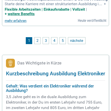
Starte deine Karriere mit einer strukturierten Ausbildung in e
+
inem internationalen Familienunternehmen! In 3,5 Jahren erl
Flexible Arbeitszeiten | Einkaufsrabatte | Vollzeit
|
ernst du verschiedene Fachbereiche, darunter Maschinenent
+
weitere Benefits
störung und Schaltschrankbau. Du benötigst einen sehr gut
Heute veröffentlicht
mehr erfahren
en Mittelschulabschluss und solltest eine Leidenschaft für i
ntelligente Technik mitbringen. Neben attraktivem Ausbildu
ngsgehalt von bis zu 1.497 Euro im vierten Jahr erwarten dic
h flexible Arbeitszeiten und 30 Urlaubstage pro Jahr. Unsere
gezielte Prüfungsvorbereitung sichert dir den bestmöglichen
1
2
3
4
5
nächste
Start ins Berufsleben. Profitiere von hervorragenden Überna
hmechancen und werde Teil eines innovativen Teams!
Das Wichtigste in Kürze
Kurzbeschreibung Ausbildung Elektroniker
Gehalt: Was verdient ein Elektroniker während der
Ausbildung?
3,5 Jahre geht es in die duale Ausbildung zum
Elektroniker, in der Du im ersten Lehrjahr rund 755 Euro,
im zweiten Lehrjahr rund 805 Euro, im dritten Lehrjahr